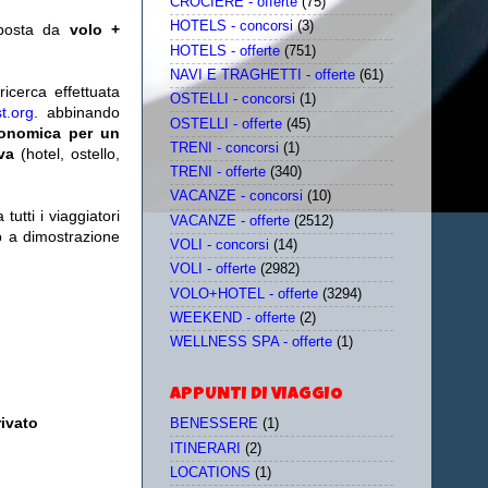
CROCIERE - offerte
(75)
HOTELS - concorsi
(3)
posta da
volo +
HOTELS - offerte
(751)
NAVI E TRAGHETTI - offerte
(61)
icerca effettuata
OSTELLI - concorsi
(1)
t.org
. abbinando
OSTELLI - offerte
(45)
conomica per un
TRENI - concorsi
(1)
iva
(hotel, ostello,
TRENI - offerte
(340)
VACANZE - concorsi
(10)
utti i viaggiatori
VACANZE - offerte
(2512)
eb a dimostrazione
VOLI - concorsi
(14)
VOLI - offerte
(2982)
VOLO+HOTEL - offerte
(3294)
WEEKEND - offerte
(2)
WELLNESS SPA - offerte
(1)
APPUNTI DI VIAGGIO
ivato
BENESSERE
(1)
ITINERARI
(2)
LOCATIONS
(1)