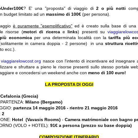
pUnder100€
? E' una "proposta" di viaggio di
2 o più notti
com
n budget limitato ad un
massimo di 100€
(per persona).
viaggio
è puramente "esemplificativo"
ed è creato sulla base di una r
le risorse (
motori di ricerca
e
links
) presenti su
viaggiarelowcos
 più economica
per una determinata località con la
tariffa più e
solitamente in camera doppia - 2 persone) in una
struttura ricett
o ecc.).
y
viaggiarelowcost.org
nasce con l'intento di incentivare ed insegnare a t
ilizzare e sfruttare a pieno le risorse presenti sullo stesso portale w
viaggiare e concedersi un weekend anche con
meno di 100 euro!
LA PROPOSTA DI OGGI
:
Cefalonia (Grecia)
 PARTENZA:
Milano (Bergamo)
GGIO:
partenza 14 maggio 2016 - rientro 21 maggio 2016
:
2
IONE:
Hotel (Vavasis Rooms)
-
Camera matrimoniale con bagno pr
ORNO (VOLO + HOTEL):
91€ a persona (prezzo su base doppia)
COMPOSIZIONE ITINERARIO