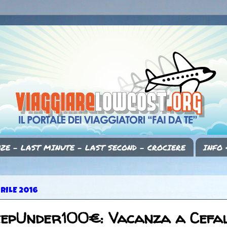
ZE - LAST MINUTE - LAST SECOND - CROCIERE
INFO 
RILE 2016
eepUnder100€: Vacanza a Cefa