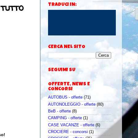
 tutto
TRADUCI IN:
CERCA NEL SITO
SEGUIMI SU
OFFERTE, NEWS E
CONCORSI
AUTOBUS - offerte
(71)
AUTONOLEGGIO - offerte
(80)
BeB - offerte
(8)
CAMPING - offerte
(1)
CASE VACANZE - offerte
(6)
CROCIERE - concorsi
(1)
uso!