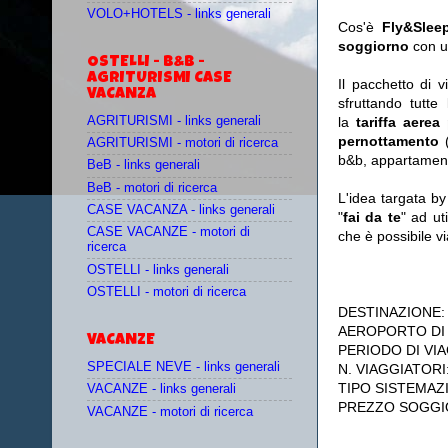
VOLO+HOTELS - links generali
Cos'è
Fly&Slee
soggiorno
con u
OSTELLI - B&B -
AGRITURISMI CASE
Il pacchetto di 
VACANZA
sfruttando tutte 
AGRITURISMI - links generali
la
tariffa aerea
pernottamento
(
AGRITURISMI - motori di ricerca
b&b, appartament
BeB - links generali
BeB - motori di ricerca
L'idea targata b
CASE VACANZA - links generali
"
fai da te
" ad ut
CASE VACANZE - motori di
che è possibile 
ricerca
OSTELLI - links generali
OSTELLI - motori di ricerca
DESTINAZIONE
AEROPORTO DI
VACANZE
PERIODO DI VIA
SPECIALE NEVE - links generali
N. VIAGGIATORI
TIPO SISTEMAZ
VACANZE - links generali
PREZZO SOGGI
VACANZE - motori di ricerca