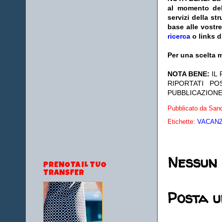
al momento del
servizi della s
base alle vostr
ricerca
o links d
Per una scelta m
NOTA BENE:
IL
RIPORTATI P
PUBBLICAZIONE
Pubblicato da
Sand
Etichette:
VACANZE
Nessun
PRENOTA IL TUO
TRANSFER
Posta 