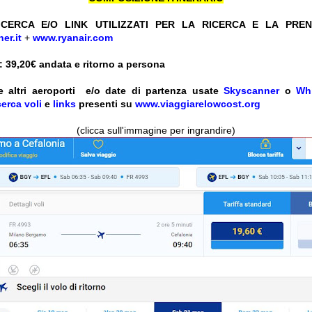
CERCA E/O LINK UTILIZZATI PER LA RICERCA E LA PRE
er.it
+
www.ryanair.com
 39,20
€ andata e ritorno a persona
e altri aeroporti e/o date
di partenza
usate
Skyscanner
o
Wh
cerca voli
e
links
presenti su
www.viaggiarelowcost.org
(clicca sull'immagine per ingrandire)