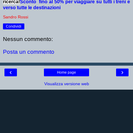
ricerca!
Sconto fino al 50% per viaggiare su tutti i treni e
verso tutte le destinazioni
Sandro Rossi
Condividi
Nessun commento:
Posta un commento
‹
›
Home page
Visualizza versione web