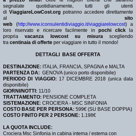
segnalate quotidianamente, tutti gli utenti
di
ViaggiareLowCost.org
potranno accedere direttamente
al
sito
web
(
http://www.iconsulentidiviaggio.it/viaggiarelowcost
) a
loro riservato e ricercare facilmente in
pochi click
la
propria
vacanza lowcost su misura
scegliendo
tra
centinaia di offerte
per viaggiare in tutto il mondo!
DETTAGLI BASE OFFERTA
DESTINAZIONE:
ITALIA, FRANCIA, SPAGNA e MALTA
PARTENZA DA:
GENOVA (unico porto disponibile)
PERIODO DI VIAGGIO:
17 DICEMBRE 2018 (unica data
disponibile)
GIORNI/NOTTI:
11/10
TRATTAMENTO:
PENSIONE COMPLETA
SISTEMAZIONE
: CROCIERA - MSC SINFONIA
COSTO BASE PER PERSONA:
599€ (SU BASE DOPPIA)
COSTO FINITO PER 2 PERSONE:
1.198€
LA QUOTA INCLUDE:
Crociera Msc Sinfonia in cabina interna / esterna con