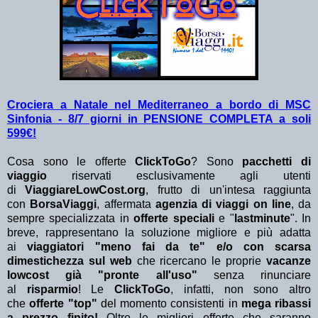
Crociera a Natale nel Mediterraneo a bordo di MSC
Sinfonia - 8/7 giorni in PENSIONE COMPLETA a soli
599€!
Cosa sono le offerte
ClickToGo
? Sono
pacchetti di
viaggio
riservati esclusivamente agli utenti
di
ViaggiareLowCost.org
, frutto di un'intesa raggiunta
con
BorsaViaggi
, affermata
agenzia di viaggi on line
, da
sempre specializzata in
offerte speciali
e "
lastminute
". In
breve, rappresentano la soluzione migliore e più adatta
ai
viaggiatori "meno fai da te" e/o con scarsa
dimestichezza sul web
che ricercano le proprie
vacanze
lowcost già "pronte all'uso"
senza rinunciare
al
risparmio
! Le
ClickToGo
, infatti, non sono altro
che
offerte "top"
del momento consistenti in
mega ribassi
a prezzo finito!
Oltre le migliori offerte che saranno