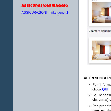
ASSICURAZIONI VIAGGIO
ASSICURAZIONI - links generali
ALTRI SUGGER
Per informa
clicca
QUI
Se necess
viceversa) v
Per prenot
tour guida