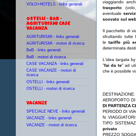
viaggiando anc
VOLO+HOTELS - links generali
trasporto
(vol
eventuale
serviz
OSTELLI - B&B -
scovato sul web
AGRITURISMI CASE
VACANZA
Il pacchetto di v
sfruttando tutte 
AGRITURISMI - links generali
le
tariffe più 
AGRITURISMI - motori di ricerca
determinata desti
BeB - links generali
BeB - motori di ricerca
L'idea targata b
CASE VACANZA - links generali
"
fai da te
" ad ut
CASE VACANZE - motori di
che è possibile 
ricerca
OSTELLI - links generali
OSTELLI - motori di ricerca
DESTINAZIONE
AEROPORTO DI
VACANZE
DI PARTENZA 
PERIODO DI VIA
SPECIALE NEVE - links generali
N. VIAGGIATORI
VACANZE - links generali
TIPO SISTEMA
VACANZE - motori di ricerca
privato
PREZZO SOGGI