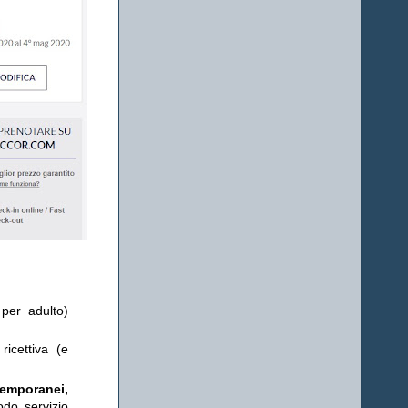
 per adulto)
ricettiva (e
temporanei,
odo servizio