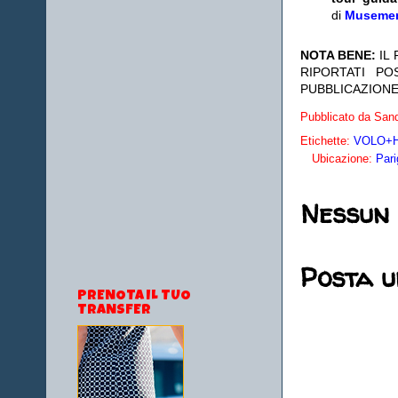
di
Museme
NOTA BENE:
IL
RIPORTATI P
PUBBLICAZIONE
Pubblicato da
Sand
Etichette:
VOLO+HO
Ubicazione:
Pari
Nessun
Posta 
PRENOTA IL TUO
TRANSFER