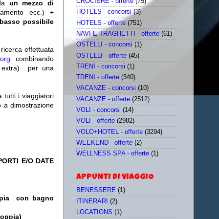
CROCIERE - offerte
(75)
da
un mezzo di
tamento ecc.) +
HOTELS - concorsi
(3)
 basso possibile
HOTELS - offerte
(751)
NAVI E TRAGHETTI - offerte
(61)
OSTELLI - concorsi
(1)
icerca effettuata
OSTELLI - offerte
(45)
.org
. combinando
TRENI - concorsi
(1)
extra)
per una
TRENI - offerte
(340)
VACANZE - concorsi
(10)
utti i viaggiatori
VACANZE - offerte
(2512)
eb a dimostrazione
VOLI - concorsi
(14)
VOLI - offerte
(2982)
VOLO+HOTEL - offerte
(3294)
WEEKEND - offerte
(2)
WELLNESS SPA - offerte
(1)
PORTI E/O DATE
APPUNTI DI VIAGGIO
BENESSERE
(1)
oppia con bagno
ITINERARI
(2)
LOCATIONS
(1)
doppia)