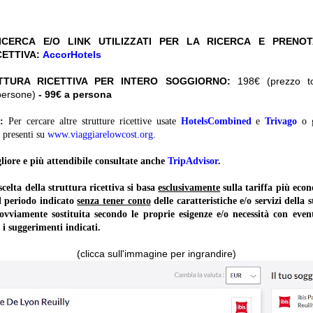
CERCA E/O LINK UTILIZZATI PER LA RICERCA E PRENO
CETTIVA:
AccorHotels
TTURA RICETTIVA PER INTERO SOGGIORNO:
198€ (prezzo tot
persone)
- 99€ a persona
:
Per cercare altre strutture ricettive usate
HotelsCombined
e
Trivago
o 
presenti su
www.viaggiarelowcost.org
.
liore e più attendibile consultate anche
TripAdvisor
.
lta della struttura ricettiva si basa
esclusivamente
sulla tariffa più ec
il periodo indicato
senza tener conto
delle caratteristiche e/o servizi della 
 ovviamente sostituita secondo le proprie esigenze e/o necessità con event
 i suggerimenti indicati.
(clicca sull'immagine per ingrandire)