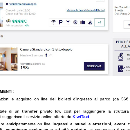
IMENTI:
zioni e acquisto on line dei biglietti d'ingresso al parco (da 56€
itate di un
transfer
privato low cost per raggiungere la struttura 
i suggerisco il servizio online offerto da
KiwiTaxi
are anticipatamente on line
ingressi a musei e attrazioni, eventi 
ti, esperienze esclusive e attività gratuite
, vi suggerisco il com