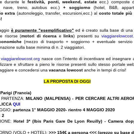
he durante le
festività, ponti, weekend, estate
ecc.)
composte 
o, nave, treno, autobus ecc.)
+ soggiorno
(hotel, B&B, appar
io extra
(autonoleggio, transfer, escursioni,ecc.) al
costo totale più
!
iaggio
è puramente "esemplificativo"
ed è creato sulla base di una r
le risorse (
motori di ricerca
e
links
) presenti su
viaggiarelowcost
economiche
(mezzo di trasporto + soggiorno + eventuale servizio 
nazione sulla base minima di n. 2 viaggiatori.
y
viaggiarelowcost.org
nasce con l'intento di incentivare ed insegnare a t
ilizzare e sfruttare a pieno le risorse presenti sullo stesso portale w
viaggiare e concedersi una
vacanza lowcost
anche in tempi di crisi!
LA PROPOSTA DI OGGI
:
Parigi (Francia)
 PARTENZA:
MILANO (MALPENSA) - PER CERCARE ALTRI AERO
CLICCA
QUI
GGIO:
partenza 1° MAGGIO 2020
- rientro 4 MAGGIO 2020
:
2
ZIONE:
Hotel 3* (Ibis Paris Gare De Lyon Reuilly) - Camera d
ORNO (VOLO + HOTEL):
>>> 154€ a persona <<< (prezzo su base 