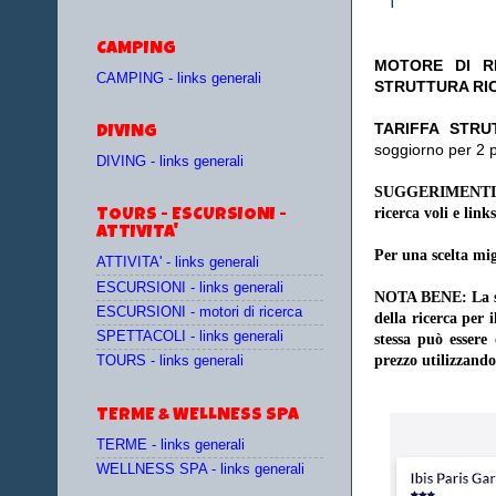
CAMPING
MOTORE DI RI
CAMPING - links generali
STRUTTURA RI
TA
RIFFA STRU
DIVING
soggiorno per 2 
DIVING - links generali
SUGGERIMENTI
ricerca voli e links
TOURS - ESCURSIONI -
ATTIVITA'
Per una scelta mig
ATTIVITA' - links generali
ESCURSIONI - links generali
NOTA BENE: La sce
ESCURSIONI - motori di ricerca
della ricerca per 
SPETTACOLI - links generali
stessa può essere
prezzo utilizzando
TOURS - links generali
TERME & WELLNESS SPA
TERME - links generali
WELLNESS SPA - links generali