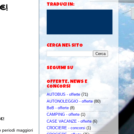
€!
TRADUCI IN:
CERCA NEL SITO
SEGUIMI SU
OFFERTE, NEWS E
CONCORSI
AUTOBUS - offerte
(71)
AUTONOLEGGIO - offerte
(80)
BeB - offerte
(8)
CAMPING - offerte
(1)
4€!
CASE VACANZE - offerte
(6)
CROCIERE - concorsi
(1)
o periodi maggiori