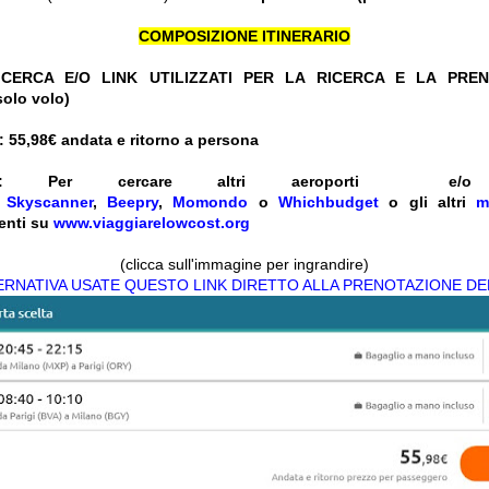
COMPOSIZIONE ITINERARIO
CERCA E/O LINK UTILIZZATI PER LA RICERCA E LA PRE
solo volo)
 55,98
€ andata e ritorno a persona
ENTI: Per cercare altri aeroporti 
e
Skyscanner
,
Beepry
,
Momondo
o
Whichbudget
o gli altri
m
enti su
www.viaggiarelowcost.org
(clicca sull'immagine per ingrandire)
TERNATIVA USATE QUESTO LINK DIRETTO ALLA PRENOTAZIONE DE