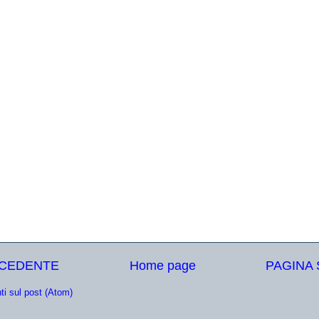
ECEDENTE
Home page
PAGINA
i sul post (Atom)