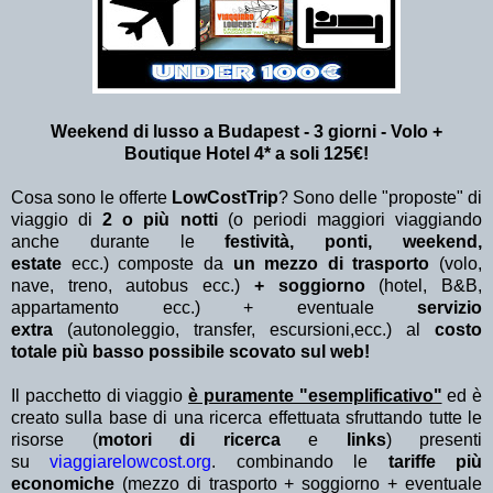
Weekend di lusso a Budapest - 3
giorni - Volo +
Boutique Hotel 4* a soli 125€!
Cosa sono le offerte
LowCostTrip
? Sono delle "proposte" di
viaggio di
2 o più notti
(o periodi maggiori viaggiando
anche durante le
festività, ponti, weekend,
estate
ecc.)
composte da
un mezzo di trasporto
(volo,
nave, treno, autobus ecc.)
+ soggiorno
(hotel, B&B,
appartamento ecc.) + eventuale
servizio
extra
(autonoleggio, transfer, escursioni,ecc.) al
costo
totale più basso possibile scovato sul web!
Il pacchetto di viaggio
è puramente "esemplificativo"
ed è
creato sulla base di una ricerca effettuata sfruttando tutte le
risorse (
motori di ricerca
e
links
) presenti
su
viaggiarelowcost.org
. combinando le
tariffe più
economiche
(mezzo di trasporto + soggiorno + eventuale