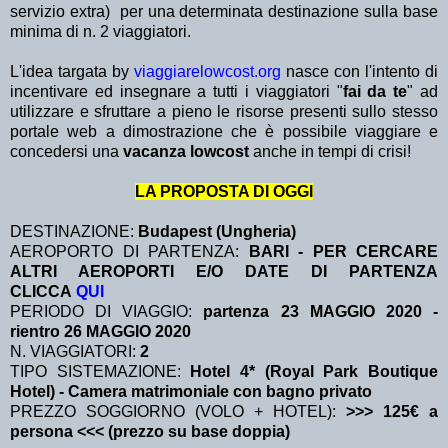
servizio extra)
per una determinata destinazione sulla base
minima di n. 2 viaggiatori.
L'idea targata by
viaggiarelowcost.org
nasce con l'intento di
incentivare ed insegnare a tutti i viaggiatori "
fai da te
" ad
utilizzare e sfruttare a pieno le risorse presenti sullo stesso
portale web a dimostrazione che è possibile viaggiare e
concedersi una
vacanza lowcost
anche in tempi di crisi!
LA PROPOSTA DI OGGI
DESTINAZIONE:
Budapest (Ungheria)
AEROPORTO DI PARTENZA:
BARI - PER CERCARE
ALTRI AEROPORTI E/O DATE DI PARTENZA
CLICCA
QUI
PERIODO DI VIAGGIO:
partenza 23 MAGGIO 2020
-
rientro 26 MAGGIO 2020
N. VIAGGIATORI:
2
TIPO SISTEMAZIONE:
Hotel 4* (Royal Park Boutique
Hotel) - Camera matrimoniale con bagno privato
PREZZO SOGGIORNO (VOLO + HOTEL):
>>> 125€ a
persona <<< (prezzo su base doppia)