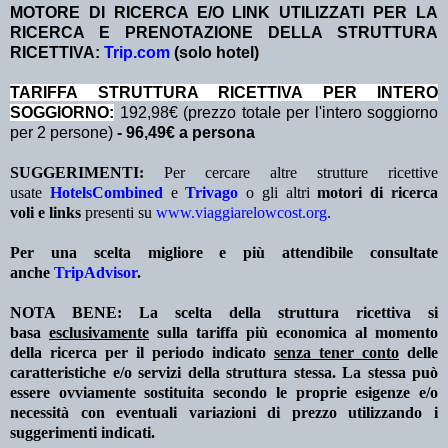
MOTORE DI RICERCA E/O LINK UTILIZZATI PER LA
RICERCA E PRENOTAZIONE DELLA STRUTTURA
RICETTIVA:
Trip.com
(solo hotel)
TA
RIFFA STRUTTURA RICETTIVA PER INTERO
SOGGIORNO:
192,98€ (prezzo totale per l'intero soggiorno
per 2 persone)
- 96,49€ a persona
SUGGERIMENTI:
Per cercare altre strutture ricettive
usate
HotelsCombined
e
Trivago
o gli altri
motori di ricerca
voli e links
presenti su
www.viaggiarelowcost.org
.
Per una scelta migliore e più attendibile consultate
anche
TripAdvisor
.
NOTA BENE: La scelta della struttura ricettiva si
basa
esclusivamente
sulla tariffa più economica al momento
della ricerca per il periodo indicato
senza tener conto
delle
caratteristiche e/o servizi della struttura stessa. La stessa può
essere ovviamente sostituita secondo le proprie esigenze e/o
necessità con eventuali variazioni di prezzo utilizzando i
suggerimenti indicati.