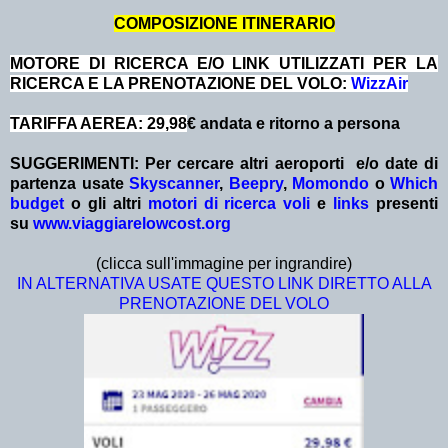
COMPOSIZIONE ITINERARIO
MOTORE DI RICERCA E/O LINK UTILIZZATI PER LA
RICERCA E LA PRENOTAZIONE DEL VOLO:
WizzAir
TARIFFA AEREA: 29,98
€ andata e ritorno a persona
SUGGERIMENTI:
Per cercare altri aeroporti e/o date
di
partenza
usate
Skyscanner
,
Beepry
,
Momondo
o
Which
budget
o gli altri
motori di ricerca voli
e
links
presenti
su
www.viaggiarelowcost.org
(clicca sull'immagine per ingrandire)
IN ALTERNATIVA USATE QUESTO LINK DIRETTO ALLA
PRENOTAZIONE DEL VOLO