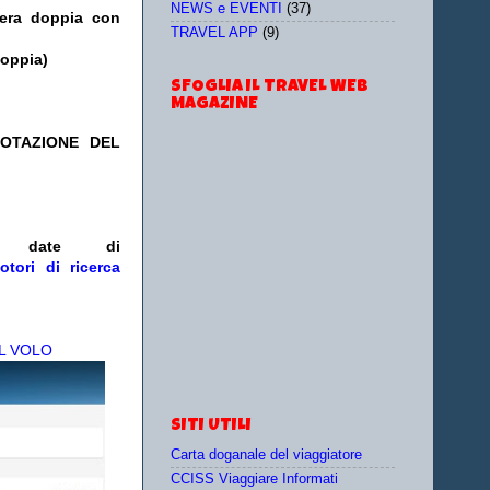
NEWS e EVENTI
(37)
era doppia con
TRAVEL APP
(9)
doppia)
SFOGLIA IL TRAVEL WEB
MAGAZINE
NOTAZIONE DEL
/o date
di
otori di ricerca
L VOLO
SITI UTILI
Carta doganale del viaggiatore
CCISS Viaggiare Informati