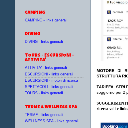
CAMPING
CAMPING - links generali
DIVING
DIVING - links generali
TOURS - ESCURSIONI -
ATTIVITA'
ATTIVITA' - links generali
MOTORE DI RI
ESCURSIONI - links generali
STRUTTURA RI
ESCURSIONI - motori di ricerca
TA
RIFFA STRU
SPETTACOLI - links generali
soggiorno per 2 
TOURS - links generali
SUGGERIMENTI
TERME & WELLNESS SPA
ricerca voli e links
TERME - links generali
WELLNESS SPA - links generali