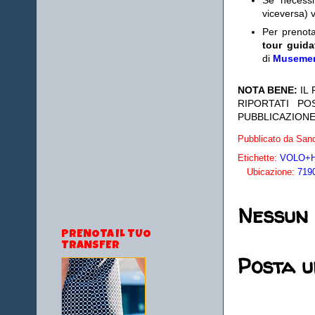
Se necess
viceversa) v
Per prenot
tour guida
di
Museme
NOTA BENE:
IL
RIPORTATI P
PUBBLICAZIONE
Pubblicato da
Sand
Etichette:
VOLO+HO
Ubicazione:
7190
Nessun
PRENOTA IL TUO
TRANSFER
Posta 