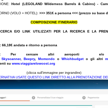
ZIONE:
Hotel (LEGOLAND Wilderness Barrels & Cabins) - Cam
ORNO (VOLO + HOTEL):
>>> 351€ a persona <<< (prezzo su base 
COMPOSIZIONE ITINERARIO
CERCA E/O LINK UTILIZZATI PER LA RICERCA E LA PRE
 66,18
€ andata e ritorno a persona
:
Per cercare altri aeroporti e
e
Skyscanner
,
Beepry
,
Momondo
o
Whichbudget
o gli altri
m
enti su
www.viaggiarelowcost.org
(clicca sull'immagine per ingrandire)
TERNATIVA USATE QUESTO LINK DIRETTO ALLA PRENOTAZIONE DE