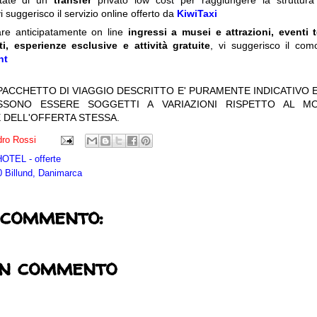
itate di un
transfer
privato low cost per raggiungere la struttura 
i suggerisco il servizio online offerto da
KiwiTaxi
are anticipatamente on line
ingressi a musei e attrazioni, eventi 
ti, esperienze esclusive e attività gratuite
, vi suggerisco il com
nt
 PACCHETTO DI VIAGGIO DESCRITTO E' PURAMENTE INDICATIVO E
OSSONO ESSERE SOGGETTI A VARIAZIONI RISPETTO AL M
 DELL'OFFERTA STESSA.
ro Rossi
TEL - offerte
 Billund, Danimarca
 commento:
un commento