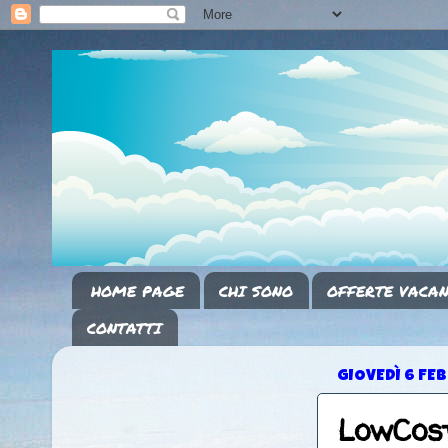
HOME PAGE
CHI SONO
OFFERTE VACAN
CONTATTI
GIOVEDÌ 6 FE
LowCost