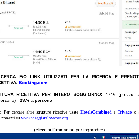
CERCA E/O LINK UTILIZZATI PER LA RICERCA E PRENO
CETTIVA:
Booking.com
TTURA RICETTIVA PER INTERO SOGGIORNO:
474€ (prezzo tot
persone)
- 237€ a persona
:
Per cercare altre strutture ricettive usate
HotelsCombined
e
Trivago
o 
presenti su
www.viaggiarelowcost.org
.
(clicca sull'immagine per ingrandire)