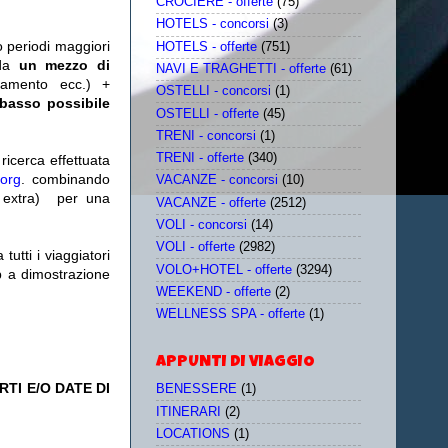
CROCIERE - offerte
(75)
HOTELS - concorsi
(3)
o periodi maggiori
HOTELS - offerte
(751)
da
un mezzo di
NAVI E TRAGHETTI - offerte
(61)
tamento ecc.) +
OSTELLI - concorsi
(1)
 basso possibile
OSTELLI - offerte
(45)
TRENI - concorsi
(1)
TRENI - offerte
(340)
icerca effettuata
.org
. combinando
VACANZE - concorsi
(10)
extra)
per una
VACANZE - offerte
(2512)
VOLI - concorsi
(14)
VOLI - offerte
(2982)
utti i viaggiatori
VOLO+HOTEL - offerte
(3294)
eb a dimostrazione
WEEKEND - offerte
(2)
WELLNESS SPA - offerte
(1)
APPUNTI DI VIAGGIO
TI E/O DATE DI
BENESSERE
(1)
ITINERARI
(2)
LOCATIONS
(1)