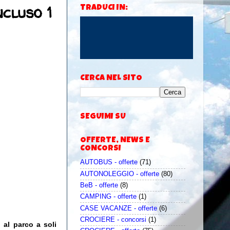
cluso 1
TRADUCI IN:
CERCA NEL SITO
SEGUIMI SU
OFFERTE, NEWS E
CONCORSI
AUTOBUS - offerte
(71)
AUTONOLEGGIO - offerte
(80)
BeB - offerte
(8)
CAMPING - offerte
(1)
CASE VACANZE - offerte
(6)
CROCIERE - concorsi
(1)
 al parco a soli