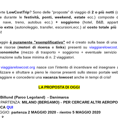
erte
LowCostTrip
? Sono delle "proposte" di viaggio di
2 o più notti
(
he durante le
festività, ponti, weekend, estate
ecc.)
composte 
o, nave, treno, autobus ecc.)
+ soggiorno
(hotel, B&B, appar
io extra
(autonoleggio, transfer, escursioni,ecc.) al
costo totale più
!
iaggio
è puramente "esemplificativo"
ed è creato sulla base di una r
le risorse (
motori di ricerca
e
links
) presenti su
viaggiarelowcost
economiche
(mezzo di trasporto + soggiorno + eventuale servizio 
nazione sulla base minima di n. 2 viaggiatori.
y
viaggiarelowcost.org
nasce con l'intento di incentivare ed insegnare a t
ilizzare e sfruttare a pieno le risorse presenti sullo stesso portale w
viaggiare e concedersi una
vacanza lowcost
anche in tempi di crisi!
LA PROPOSTA DI OGGI
:
Billund (Parco Legoland) - Danimarca
 PARTENZA:
MILANO (BERGAMO) - PER CERCARE ALTRI AEROPOR
CCA
QUI
GGIO:
partenza 2 MAGGIO 2020
- rientro 5 MAGGIO 2020
:
2