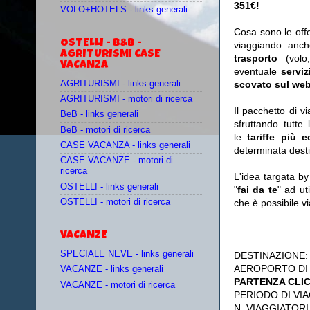
351€!
VOLO+HOTELS - links generali
Cosa sono le off
OSTELLI - B&B -
viaggiando anc
AGRITURISMI CASE
trasporto
(vol
VACANZA
eventuale
serviz
AGRITURISMI - links generali
scovato sul web
AGRITURISMI - motori di ricerca
Il pacchetto di v
BeB - links generali
sfruttando tutte 
BeB - motori di ricerca
le
tariffe più 
CASE VACANZA - links generali
determinata desti
CASE VACANZE - motori di
ricerca
L'idea targata b
OSTELLI - links generali
"
fai da te
" ad ut
OSTELLI - motori di ricerca
che è possibile 
VACANZE
SPECIALE NEVE - links generali
DESTINAZIONE
AEROPORTO DI
VACANZE - links generali
PARTENZA CLI
VACANZE - motori di ricerca
PERIODO DI VIA
N. VIAGGIATORI