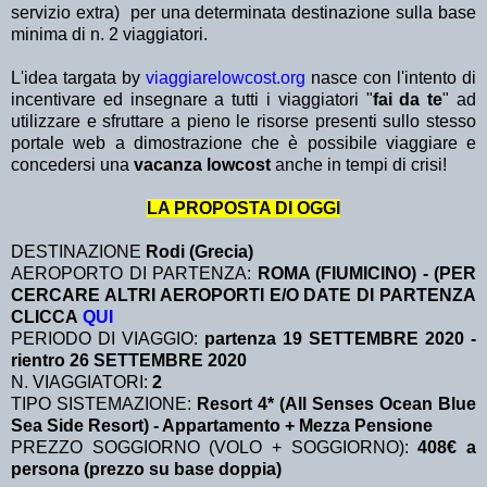
servizio extra)
per una determinata destinazione sulla base
minima di n. 2 viaggiatori.
L'idea targata by
viaggiarelowcost.org
nasce con l'intento di
incentivare ed insegnare a tutti i viaggiatori "
fai da te
" ad
utilizzare e sfruttare a pieno le risorse presenti sullo stesso
portale web a dimostrazione che è possibile viaggiare e
concedersi una
vacanza lowcost
anche in tempi di crisi!
LA PROPOSTA DI OGGI
DESTINAZIONE
Rodi (Grecia)
AEROPORTO DI PARTENZA:
ROMA (FIUMICINO) - (PER
CERCARE ALTRI AEROPORTI E/O DATE DI PARTENZA
CLICCA
QUI
PERIODO DI VIAGGIO:
partenza 19 SETTEMBRE 2020 -
rientro 26 SETTEMBRE 2020
N. VIAGGIATORI:
2
TIPO SISTEMAZIONE:
Resort 4* (All Senses Ocean Blue
Sea Side Resort) - Appartamento + Mezza Pensione
PREZZO SOGGIORNO (VOLO + SOGGIORNO):
408€ a
persona (prezzo su base doppia)