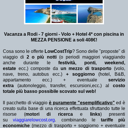
Vacanza a Rodi - 7 giorni - Volo + Hotel 4* con piscina in
MEZZA PENSIONE a soli 408€!
Cosa sono le offerte
LowCostTrip
? Sono delle "proposte" di
viaggio di
2 o più notti
(o periodi maggiori viaggiando
anche durante le
festività, ponti, weekend,
estate
ecc.)
composte da
un mezzo di trasporto
(volo,
nave, treno, autobus ecc.)
+ soggiorno
(hotel, B&B,
appartamento ecc.) + eventuale
servizio
extra
(autonoleggio, transfer, escursioni,ecc.) al
costo
totale più basso possibile scovato sul web!
Il pacchetto di viaggio
è puramente "esemplificativo"
ed è
creato sulla base di una ricerca effettuata sfruttando tutte le
risorse (
motori di ricerca
e
links
) presenti
su
viaggiarelowcost.org
. combinando le
tariffe più
economiche
(mezzo di trasporto + soggiorno + eventuale