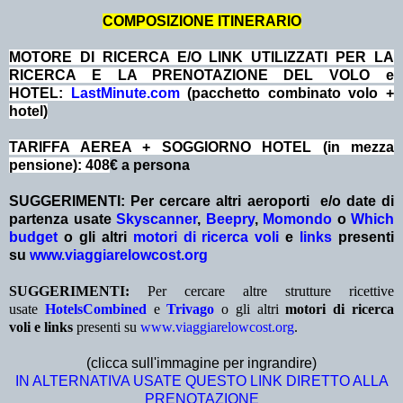
COMPOSIZIONE ITINERARIO
MOTORE DI RICERCA E/O LINK UTILIZZATI PER LA
RICERCA E LA PRENOTAZIONE DEL VOLO e
HOTEL:
LastMinute.com
(pacchetto combinato volo +
hotel)
TARIFFA AEREA + SOGGIORNO HOTEL (in mezza
pensione): 408
€ a persona
SUGGERIMENTI:
Per cercare altri aeroporti e/o date
di
partenza
usate
Skyscanner
,
Beepry
,
Momondo
o
Which
budget
o gli altri
motori di ricerca voli
e
links
presenti
su
www.viaggiarelowcost.org
SUGGERIMENTI:
Per cercare altre strutture ricettive
usate
HotelsCombined
e
Trivago
o gli altri
motori di ricerca
voli e links
presenti su
www.viaggiarelowcost.org
.
(clicca sull'immagine per ingrandire)
IN ALTERNATIVA USATE QUESTO LINK DIRETTO ALLA
PRENOTAZIONE