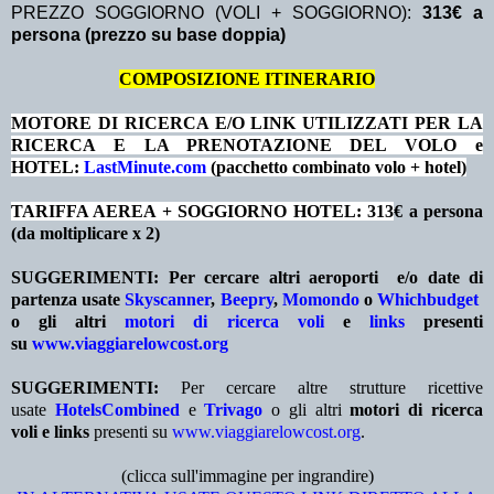
PREZZO SOGGIORNO (VOLI + SOGGIORNO):
313€ a
persona (prezzo su base doppia)
COMPOSIZIONE ITINERARIO
MOTORE DI RICERCA E/O LINK UTILIZZATI PER LA
RICERCA E LA PRENOTAZIONE DEL VOLO e
HOTEL:
LastMinute.com
(pacchetto combinato volo + hotel)
TARIFFA AEREA + SOGGIORNO HOTEL: 313
€ a persona
(da moltiplicare x 2)
SUGGERIMENTI:
Per cercare altri aeroporti e/o date
di
partenza
usate
Skyscanner
,
Beepry
,
Momondo
o
Whichbudget
o gli altri
motori di ricerca voli
e
links
presenti
su
www.viaggiarelowcost.org
SUGGERIMENTI:
Per cercare altre strutture ricettive
usate
HotelsCombined
e
Trivago
o gli altri
motori di ricerca
voli e links
presenti su
www.viaggiarelowcost.org
.
(clicca sull'immagine per ingrandire)