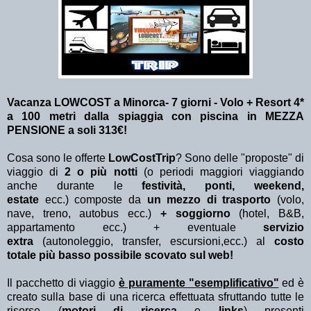
Vacanza LOWCOST a Minorca- 7 giorni - Volo + Resort 4*
a 100 metri dalla spiaggia con piscina in MEZZA
PENSIONE a soli 313€!
Cosa sono le offerte
LowCostTrip
? Sono delle "proposte" di
viaggio di
2 o più notti
(o periodi maggiori viaggiando
anche durante le
festività, ponti, weekend,
estate
ecc.)
composte da
un mezzo di trasporto
(volo,
nave, treno, autobus ecc.)
+ soggiorno
(hotel, B&B,
appartamento ecc.) + eventuale
servizio
extra
(autonoleggio, transfer, escursioni,ecc.) al
costo
totale più basso possibile scovato sul web!
Il pacchetto di viaggio
è puramente "esemplificativo"
ed è
creato sulla base di una ricerca effettuata sfruttando tutte le
risorse (
motori di ricerca
e
links
) presenti