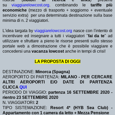
su
viaggiarelowcost.org
. combinando le
tariffe più
economiche
(mezzo di trasporto + soggiorno + eventuale
servizio extra)
per una determinata destinazione sulla base
minima di n. 2 viaggiatori.
L'idea targata by
viaggiarelowcost.org
nasce con l'intento di
incentivare ed insegnare a tutti i viaggiatori "
fai da te
" ad
utilizzare e sfruttare a pieno le risorse presenti sullo stesso
portale web a dimostrazione che è possibile viaggiare e
concedersi una
vacanza lowcost
anche in tempi di crisi!
LA PROPOSTA DI OGGI
DESTINAZIONE:
Minorca (Spagna)
AEROPORTO DI PARTENZA:
MILANO - PER CERCARE
ALTRI AEROPORTI E/O DATE DI PARTENZA
CLICCA
QUI
PERIODO DI VIAGGIO:
partenza 16 SETTEMBRE 2020 -
rientro 23 SETTEMBRE 2020
N. VIAGGIATORI:
2
TIPO SISTEMAZIONE:
Resort 4* (HYB Sea Club) -
Appartamento con 1 camera da letto + Mezza Pensione