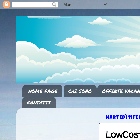
HOME PAGE
CHI SONO
OFFERTE VACAN
CONTATTI
MARTEDÌ 11 F
LowCost