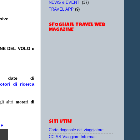
NEWS e EVENTI
(37)
TRAVEL APP
(9)
usive
SFOGLIA IL TRAVEL WEB
MAGAZINE
ONE DEL VOLO e
/o date
di
otori di ricerca
gli altri
motori di
SITI UTILI
NE
Carta doganale del viaggiatore
CCISS Viaggiare Informati