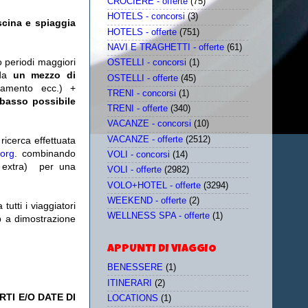
CROCIERE - offerte
(75)
HOTELS - concorsi
(3)
scina e spiaggia
HOTELS - offerte
(751)
NAVI E TRAGHETTI - offerte
(61)
o periodi maggiori
OSTELLI - concorsi
(1)
da
un mezzo di
OSTELLI - offerte
(45)
tamento ecc.) +
TRENI - concorsi
(1)
 basso possibile
TRENI - offerte
(340)
VACANZE - concorsi
(10)
VACANZE - offerte
(2512)
icerca effettuata
.org
. combinando
VOLI - concorsi
(14)
extra)
per una
VOLI - offerte
(2982)
VOLO+HOTEL - offerte
(3294)
WEEKEND - offerte
(2)
utti i viaggiatori
WELLNESS SPA - offerte
(1)
eb a dimostrazione
APPUNTI DI VIAGGIO
BENESSERE
(1)
ITINERARI
(2)
TI E/O DATE DI
LOCATIONS
(1)