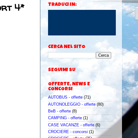
ort 4*
TRADUCI IN:
CERCA NEL SITO
SEGUIMI SU
OFFERTE, NEWS E
CONCORSI
AUTOBUS - offerte
(71)
AUTONOLEGGIO - offerte
(80)
BeB - offerte
(8)
CAMPING - offerte
(1)
CASE VACANZE - offerte
(6)
CROCIERE - concorsi
(1)