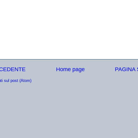
ECEDENTE
Home page
PAGINA
i sul post (Atom)