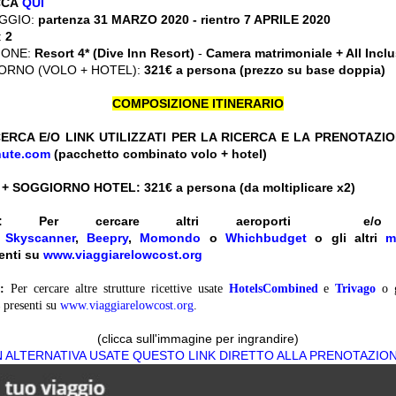
CCA
QUI
GGIO:
partenza 31 MARZO 2020 - rientro 7 APRILE 2020
:
2
IONE:
Resort 4* (Dive Inn Resort)
-
Camera matrimoniale + All Incl
ORNO (VOLO + HOTEL):
321€ a persona (prezzo su base doppia)
COMPOSIZIONE ITINERARIO
ERCA E/O LINK UTILIZZATI PER LA RICERCA E LA PRENOTAZI
nute.com
(pacchetto combinato volo + hotel)
 + SOGGIORNO HOTEL: 321
€ a persona (da moltiplicare x2)
:
Per cercare altri aeroporti e
e
Skyscanner
,
Beepry
,
Momondo
o
Whichbudget
o gli altri
m
enti su
www.viaggiarelowcost.org
:
Per cercare altre strutture ricettive usate
HotelsCombined
e
Trivago
o 
presenti su
www.viaggiarelowcost.org
.
(clicca sull'immagine per ingrandire)
N ALTERNATIVA USATE QUESTO LINK DIRETTO ALLA PRENOTAZIO