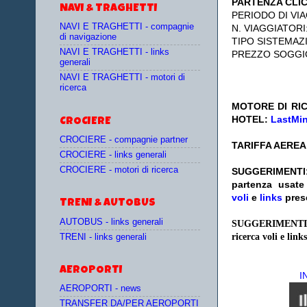
PARTENZA CLI
NAVI & TRAGHETTI
PERIODO DI VIA
NAVI E TRAGHETTI - compagnie
N. VIAGGIATORI
di navigazione
TIPO SISTEMAZ
NAVI E TRAGHETTI - links
PREZZO SOGGI
generali
NAVI E TRAGHETTI - motori di
ricerca
MOTORE DI RIC
HOTEL:
LastMi
CROCIERE
CROCIERE - compagnie partner
TARIFFA AEREA
CROCIERE - links generali
CROCIERE - motori di ricerca
SUGGERIMENTI
partenza
usat
voli
e
links
pres
TRENI & AUTOBUS
AUTOBUS - links generali
SUGGERIMENTI
ricerca voli e links
TRENI - links generali
AEROPORTI
I
AEROPORTI - news
TRANSFER DA/PER AEROPORTI