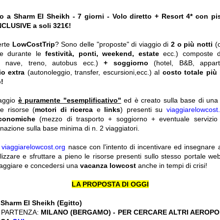
o a Sharm El Sheikh - 7 giorni - Volo diretto + Resort 4* con pi
INCLUSIVE a soli 321€!
erte
LowCostTrip
? Sono delle "proposte" di viaggio di
2 o più notti
(
he durante le
festività, ponti, weekend, estate
ecc.)
composte 
o, nave, treno, autobus ecc.)
+ soggiorno
(hotel, B&B, appar
io extra
(autonoleggio, transfer, escursioni,ecc.) al
costo totale più
!
iaggio
è puramente "esemplificativo"
ed è creato sulla base di una r
le risorse (
motori di ricerca
e
links
) presenti su
viaggiarelowcost
economiche
(mezzo di trasporto + soggiorno + eventuale servizio 
nazione sulla base minima di n. 2 viaggiatori.
y
viaggiarelowcost.org
nasce con l'intento di incentivare ed insegnare a t
ilizzare e sfruttare a pieno le risorse presenti sullo stesso portale w
viaggiare e concedersi una
vacanza lowcost
anche in tempi di crisi!
LA PROPOSTA DI OGGI
:
Sharm El Sheikh (Egitto)
 PARTENZA:
MILANO (BERGAMO) - PER CERCARE ALTRI AEROPOR