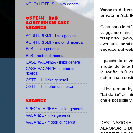
VOLO+HOTELS - links generali
Vacanza di luss
privata in ALL 
OSTELLI - B&B -
AGRITURISMI CASE
Cosa sono le off
VACANZA
viaggiando anc
AGRITURISMI - links generali
trasporto
(vol
AGRITURISMI - motori di ricerca
eventuale
serviz
scovato sul web
BeB - links generali
BeB - motori di ricerca
Il pacchetto di v
CASE VACANZA - links generali
sfruttando tutte 
CASE VACANZE - motori di
le
tariffe più 
ricerca
determinata desti
OSTELLI - links generali
OSTELLI - motori di ricerca
L'idea targata b
"
fai da te
" ad ut
che è possibile 
VACANZE
SPECIALE NEVE - links generali
VACANZE - links generali
VACANZE - motori di ricerca
DESTINAZIONE
AEROPORTO DI