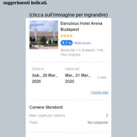
suggerimenti indicati.
(clicca sull'immagine per ingrandire)