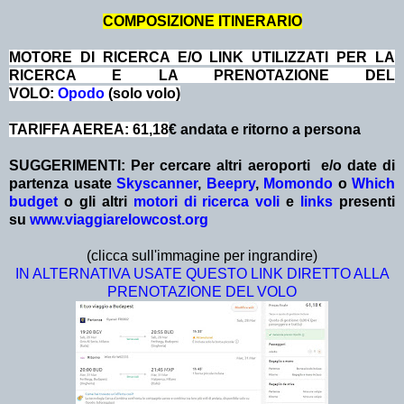
COMPOSIZIONE ITINERARIO
MOTORE DI RICERCA E/O LINK UTILIZZATI PER LA
RICERCA E LA PRENOTAZIONE DEL
VOLO:
Opodo
(solo volo)
TARIFFA AEREA: 61,18
€ andata e ritorno a persona
SUGGERIMENTI:
Per cercare altri aeroporti e/o date
di
partenza
usate
Skyscanner
,
Beepry
,
Momondo
o
Which
budget
o gli altri
motori di ricerca voli
e
links
presenti
su
www.viaggiarelowcost.org
(clicca sull'immagine per ingrandire)
IN ALTERNATIVA USATE QUESTO LINK DIRETTO ALLA
PRENOTAZIONE DEL VOLO