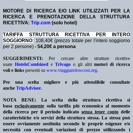
MOTORE DI RICERCA E/O LINK UTILIZZATI PER LA
RICERCA E PRENOTAZIONE DELLA STRUTTURA
RICETTIVA:
Trip.com
(solo hotel)
TA
RIFFA STRUTTURA RICETTIVA PER INTERO
SOGGIORNO:
108,40€ (prezzo totale per l'intero soggiorno
per 2 persone)
- 54,20€ a persona
SUGGERIMENTI:
Per cercare altre strutture ricettive
usate
HotelsCombined
e
Trivago
o gli altri
motori di ricerca
voli e links
presenti su
www.viaggiarelowcost.org
.
Per una scelta migliore e più attendibile consultate
anche
TripAdvisor
.
NOTA BENE: La scelta della struttura ricettiva si
basa
esclusivamente
sulla tariffa più economica al momento
della ricerca per il periodo indicato
senza tener conto
delle
caratteristiche e/o servizi della struttura stessa. La stessa può
essere ovviamente sostituita secondo le proprie esigenze e/o
necessità con eventuali variazioni di prezzo utilizzando i