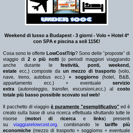
Weekend di lusso a Budapest - 3
giorni - Volo + Hotel 4*
con SPA e piscina a soli 115€!
Cosa sono le offerte
LowCostTrip
? Sono delle "proposte" di
viaggio di
2 o più notti
(o periodi maggiori viaggiando
anche durante le
festività, ponti, weekend,
estate
ecc.)
composte da
un mezzo di trasporto
(volo,
nave, treno, autobus ecc.)
+ soggiorno
(hotel, B&B,
appartamento ecc.) + eventuale
servizio
extra
(autonoleggio, transfer, escursioni,ecc.) al
costo
totale più basso possibile scovato sul web!
Il pacchetto di viaggio
è puramente "esemplificativo"
ed è
creato sulla base di una ricerca effettuata sfruttando tutte le
risorse (
motori di ricerca
e
links
) presenti
su
viaggiarelowcost.org
. combinando le
tariffe più
economiche
(mezzo di trasporto + soggiorno + eventuale