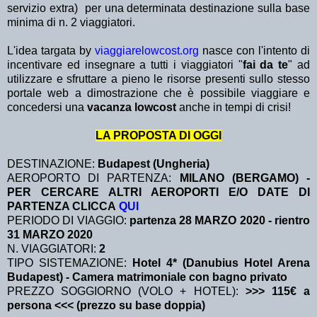
servizio extra)
per una determinata destinazione sulla base
minima di n. 2 viaggiatori.
L'idea targata by
viaggiarelowcost.org
nasce con l'intento di
incentivare ed insegnare a tutti i viaggiatori "
fai da te
" ad
utilizzare e sfruttare a pieno le risorse presenti sullo stesso
portale web a dimostrazione che è possibile viaggiare e
concedersi una
vacanza lowcost
anche in tempi di crisi!
LA PROPOSTA DI OGGI
DESTINAZIONE:
Budapest (Ungheria)
AEROPORTO DI PARTENZA:
MILANO (BERGAMO) -
PER CERCARE ALTRI AEROPORTI E/O DATE DI
PARTENZA CLICCA
QUI
PERIODO DI VIAGGIO:
partenza 28 MARZO 2020
- rientro
31 MARZO 2020
N. VIAGGIATORI:
2
TIPO SISTEMAZIONE:
Hotel 4* (Danubius Hotel Arena
Budapest) - Camera matrimoniale con bagno privato
PREZZO SOGGIORNO (VOLO + HOTEL):
>>> 115€ a
persona <<< (prezzo su base doppia)