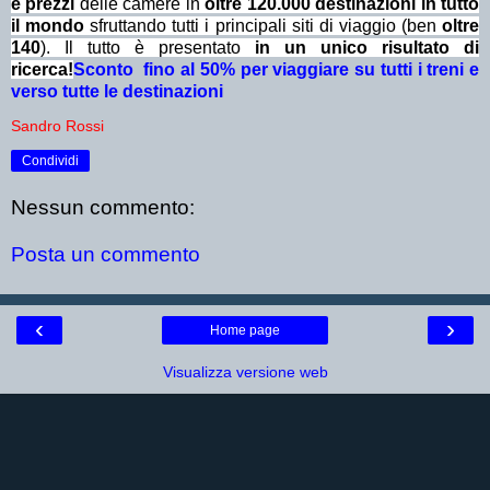
e prezzi
delle camere in
oltre 120.000 destinazioni in tutto
il mondo
sfruttando tutti i principali siti di viaggio (ben
oltre
140
). Il tutto è presentato
in un unico risultato di
ricerca!
Sconto fino al 50% per viaggiare su tutti i treni e
verso tutte le destinazioni
Sandro Rossi
Condividi
Nessun commento:
Posta un commento
‹
›
Home page
Visualizza versione web