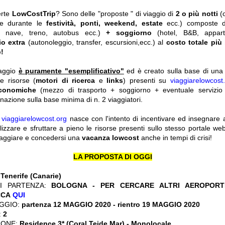
erte
LowCostTrip
? Sono delle "proposte " di viaggio di
2 o più notti
(
he durante le
festività, ponti, weekend, estate
ecc.)
composte 
o, nave, treno, autobus ecc.)
+ soggiorno
(hotel, B&B, appar
io extra
(autonoleggio, transfer, escursioni,ecc.) al
costo totale più
!
iaggio
è puramente "esemplificativo"
ed è creato sulla base di una r
le risorse (
motori di ricerca
e
links
) presenti su
viaggiarelowcost
economiche
(mezzo di trasporto + soggiorno + eventuale servizio 
nazione sulla base minima di n. 2 viaggiatori.
y
viaggiarelowcost.org
nasce con l'intento di incentivare ed insegnare a t
ilizzare e sfruttare a pieno le risorse presenti sullo stesso portale w
viaggiare e concedersi una
vacanza lowcost
anche in tempi di crisi!
LA PROPOSTA DI OGGI
:
Tenerife (Canarie)
I PARTENZA:
BOLOGNA - PER CERCARE ALTRI AEROPORTI
CCA
QUI
GGIO:
partenza 12 MAGGIO 2020 - rientro 19 MAGGIO 2020
:
2
IONE:
Residence 3* (Coral Teide Mar) - Monolocale