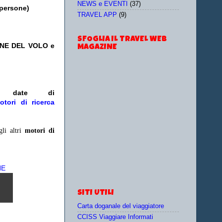
NEWS e EVENTI
(37)
 persone)
TRAVEL APP
(9)
SFOGLIA IL TRAVEL WEB
ONE DEL VOLO e
MAGAZINE
/o date
di
otori di ricerca
gli altri
motori di
NE
SITI UTILI
Carta doganale del viaggiatore
CCISS Viaggiare Informati