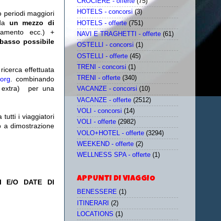
CROCIERE - offerte
(75)
HOTELS - concorsi
(3)
o periodi maggiori
da
un mezzo di
HOTELS - offerte
(751)
tamento ecc.) +
NAVI E TRAGHETTI - offerte
(61)
 basso possibile
OSTELLI - concorsi
(1)
OSTELLI - offerte
(45)
TRENI - concorsi
(1)
icerca effettuata
TRENI - offerte
(340)
.org
. combinando
extra)
per una
VACANZE - concorsi
(10)
VACANZE - offerte
(2512)
VOLI - concorsi
(14)
utti i viaggiatori
VOLI - offerte
(2982)
eb a dimostrazione
VOLO+HOTEL - offerte
(3294)
WEEKEND - offerte
(2)
WELLNESS SPA - offerte
(1)
APPUNTI DI VIAGGIO
 E/O DATE DI
BENESSERE
(1)
ITINERARI
(2)
LOCATIONS
(1)