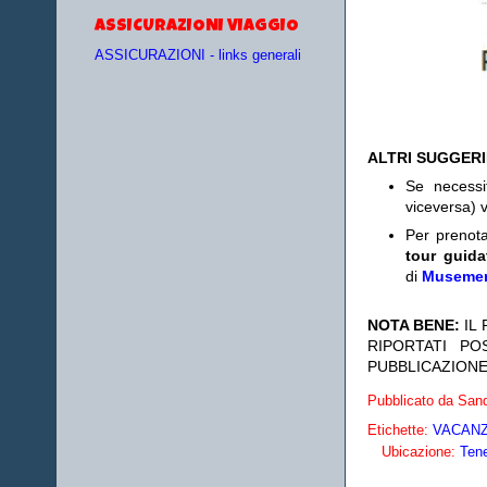
ASSICURAZIONI VIAGGIO
ASSICURAZIONI - links generali
ALTRI SUGGER
Se necess
viceversa) v
Per prenot
tour guida
di
Museme
NOTA BENE:
IL
RIPORTATI P
PUBBLICAZIONE
Pubblicato da
Sand
Etichette:
VACANZE
Ubicazione:
Tene