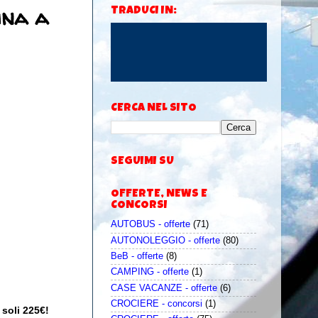
ina a
TRADUCI IN:
CERCA NEL SITO
SEGUIMI SU
OFFERTE, NEWS E
CONCORSI
AUTOBUS - offerte
(71)
AUTONOLEGGIO - offerte
(80)
BeB - offerte
(8)
CAMPING - offerte
(1)
CASE VACANZE - offerte
(6)
CROCIERE - concorsi
(1)
 soli 225€!