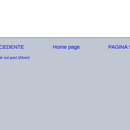
ECEDENTE
Home page
PAGINA
i sul post (Atom)