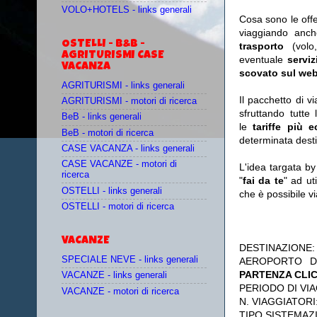
VOLO+HOTELS - links generali
Cosa sono le off
viaggiando anc
OSTELLI - B&B -
trasporto
(vol
AGRITURISMI CASE
eventuale
serviz
VACANZA
scovato sul web
AGRITURISMI - links generali
Il pacchetto di v
AGRITURISMI - motori di ricerca
sfruttando tutte 
BeB - links generali
le
tariffe più 
BeB - motori di ricerca
determinata desti
CASE VACANZA - links generali
CASE VACANZE - motori di
L'idea targata b
ricerca
"
fai da te
" ad ut
OSTELLI - links generali
che è possibile 
OSTELLI - motori di ricerca
VACANZE
DESTINAZIONE
SPECIALE NEVE - links generali
AEROPORTO D
PARTENZA CLI
VACANZE - links generali
PERIODO DI VIA
VACANZE - motori di ricerca
N. VIAGGIATORI
TIPO SISTEMAZ