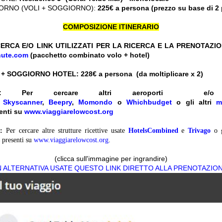
ORNO (VOLI + SOGGIORNO):
225€ a persona (prezzo su base di 2
COMPOSIZIONE ITINERARIO
ERCA E/O LINK UTILIZZATI PER LA RICERCA E LA PRENOTAZI
nute.com
(pacchetto combinato volo + hotel)
 + SOGGIORNO HOTEL: 228
€ a persona (da moltiplicare x 2)
:
Per cercare altri aeroporti e
e
Skyscanner
,
Beepry
,
Momondo
o
Whichbudget
o gli altri
m
enti su
www.viaggiarelowcost.org
:
Per cercare altre strutture ricettive usate
HotelsCombined
e
Trivago
o 
presenti su
www.viaggiarelowcost.org
.
(clicca sull'immagine per ingrandire)
N ALTERNATIVA USATE QUESTO LINK DIRETTO ALLA PRENOTAZIO