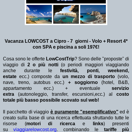
Vacanza LOWCOST a Cipro - 7 giorni - Volo + Resort 4*
con SPA e piscina a soli 197€!
Cosa sono le offerte
LowCostTrip
? Sono delle "proposte" di
viaggio di
2 o più notti
(o periodi maggiori viaggiando
anche durante le
festività, ponti, weekend,
estate
ecc.)
composte da
un mezzo di trasporto
(volo,
nave, treno, autobus ecc.)
+ soggiorno
(hotel, B&B,
appartamento ecc.) + eventuale
servizio
extra
(autonoleggio, transfer, escursioni,ecc.) al
costo
totale più basso possibile scovato sul web!
Il pacchetto di viaggio
è puramente "esemplificativo"
ed è
creato sulla base di una ricerca effettuata sfruttando tutte le
risorse (
motori di ricerca
e
links
) presenti
su
viaggiarelowcost.org
. combinando le
tariffe più