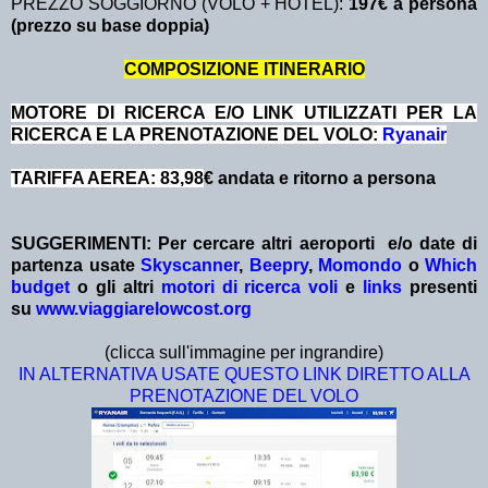
PREZZO SOGGIORNO (VOLO + HOTEL):
197€ a persona
(prezzo su base doppia)
COMPOSIZIONE ITINERARIO
MOTORE DI RICERCA E/O LINK UTILIZZATI PER LA
RICERCA E LA PRENOTAZIONE DEL VOLO:
Ryanair
TARIFFA AEREA: 83,98
€ andata e ritorno a persona
SUGGERIMENTI: Per cercare altri aeroporti e/o date
di
partenza
usate
Skyscanner
,
Beepry
,
Momondo
o
Which
budget
o gli altri
motori di ricerca voli
e
links
presenti
su
www.viaggiarelowcost.org
(clicca sull'immagine per ingrandire)
IN ALTERNATIVA USATE QUESTO LINK DIRETTO ALLA
PRENOTAZIONE DEL VOLO