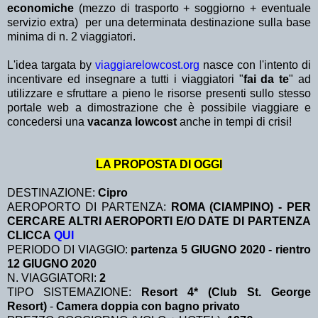
economiche
(mezzo di trasporto + soggiorno + eventuale
servizio extra)
per una determinata destinazione sulla base
minima di n. 2 viaggiatori.
L'idea targata by
viaggiarelowcost.org
nasce con l'intento di
incentivare ed insegnare a tutti i viaggiatori "
fai da te
" ad
utilizzare e sfruttare a pieno le risorse presenti sullo stesso
portale web a dimostrazione che è possibile viaggiare e
concedersi una
vacanza lowcost
anche in tempi di crisi!
LA PROPOSTA DI OGGI
DESTINAZIONE:
Cipro
AEROPORTO DI PARTENZA:
ROMA (CIAMPINO) - PER
CERCARE ALTRI AEROPORTI E/O DATE DI PARTENZA
CLICCA
QUI
PERIODO DI VIAGGIO:
partenza 5 GIUGNO 2020 - rientro
12 GIUGNO 2020
N. VIAGGIATORI:
2
TIPO SISTEMAZIONE:
Resort 4* (Club St. George
Resort)
-
Camera doppia con bagno privato