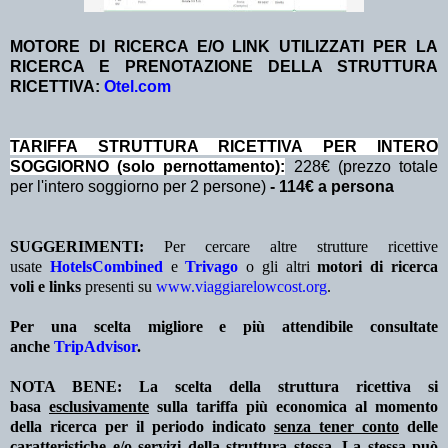
MOTORE DI RICERCA E/O LINK UTILIZZATI PER LA
RICERCA E PRENOTAZIONE DELLA STRUTTURA
RICETTIVA:
Otel.com
TA
RIFFA STRUTTURA RICETTIVA PER INTERO
SOGGIORNO (solo pernottamento):
228€ (prezzo totale
per l'intero soggiorno per 2 persone)
- 114€ a persona
SUGGERIMENTI:
Per cercare altre strutture ricettive
usate
HotelsCombined
e
Trivago
o gli altri
motori di ricerca
voli e links
presenti su
www.viaggiarelowcost.org
.
Per una scelta migliore e più attendibile consultate
anche
TripAdvisor
.
NOTA BENE: La scelta della struttura ricettiva si
basa
esclusivamente
sulla tariffa più economica al momento
della ricerca per il periodo indicato
senza tener conto
delle
caratteristiche e/o servizi della struttura stessa. La stessa può