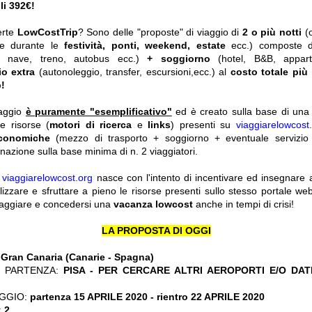
i 392€!
erte
LowCostTrip
? Sono delle "proposte" di viaggio di
2 o più notti
(
he durante le
festività, ponti, weekend, estate
ecc.)
composte 
o, nave, treno, autobus ecc.)
+ soggiorno
(hotel, B&B, appar
io extra
(autonoleggio, transfer, escursioni,ecc.) al
costo totale più
!
iaggio
è puramente "esemplificativo"
ed è creato sulla base di una r
le risorse (
motori di ricerca
e
links
) presenti su
viaggiarelowcost
economiche
(mezzo di trasporto + soggiorno + eventuale servizio 
nazione sulla base minima di n. 2 viaggiatori.
y
viaggiarelowcost.org
nasce con l'intento di incentivare ed insegnare a t
ilizzare e sfruttare a pieno le risorse presenti sullo stesso portale w
viaggiare e concedersi una
vacanza lowcost
anche in tempi di crisi!
LA PROPOSTA DI OGGI
:
Gran Canaria (Canarie - Spagna)
 PARTENZA:
PISA - PER CERCARE ALTRI AEROPORTI E/O DAT
GGIO:
partenza 15 APRILE 2020 - rientro 22 APRILE 2020
:
2