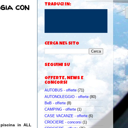
ggia con
TRADUCI IN:
CERCA NEL SITO
SEGUIMI SU
OFFERTE, NEWS E
CONCORSI
AUTOBUS - offerte
(71)
AUTONOLEGGIO - offerte
(80)
BeB - offerte
(8)
CAMPING - offerte
(1)
CASE VACANZE - offerte
(6)
CROCIERE - concorsi
(1)
 piscina in ALL