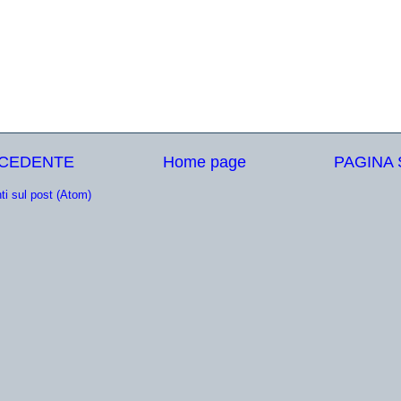
ECEDENTE
Home page
PAGINA
i sul post (Atom)