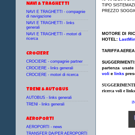
NAVI & TRAGHETTI
TIPO SISTEMAZ
PREZZO SOGGI
NAVI E TRAGHETTI - compagnie
di navigazione
NAVI E TRAGHETTI - links
generali
MOTORE DI RIC
NAVI E TRAGHETTI - motori di
ricerca
HOTEL:
LastMi
TARIFFA AEREA
CROCIERE
CROCIERE - compagnie partner
SUGGERIMENTI
partenza
usat
CROCIERE - links generali
voli
e
links
pres
CROCIERE - motori di ricerca
SUGGERIMENTI
TRENI & AUTOBUS
ricerca voli e links
AUTOBUS - links generali
I
TRENI - links generali
AEROPORTI
AEROPORTI - news
TRANSFER DA/PER AEROPORTI