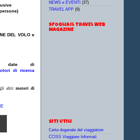
NEWS e EVENTI
(37)
lusive
TRAVEL APP
(9)
 persone)
SFOGLIA IL TRAVEL WEB
MAGAZINE
ONE DEL VOLO e
/o date
di
otori di ricerca
gli altri
motori di
NE
SITI UTILI
Carta doganale del viaggiatore
CCISS Viaggiare Informati