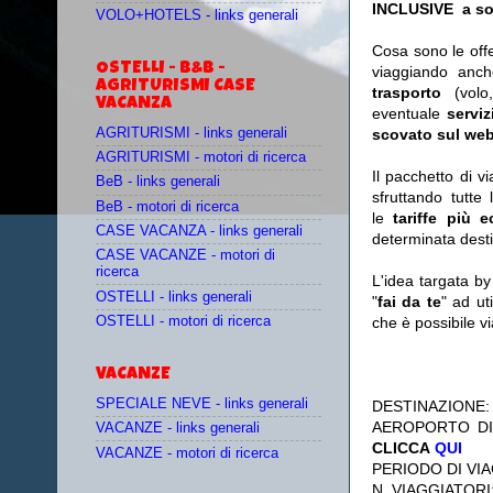
INCLUSIVE a sol
VOLO+HOTELS - links generali
Cosa sono le off
OSTELLI - B&B -
viaggiando anc
AGRITURISMI CASE
trasporto
(vol
VACANZA
eventuale
serviz
AGRITURISMI - links generali
scovato sul web
AGRITURISMI - motori di ricerca
Il pacchetto di v
BeB - links generali
sfruttando tutte 
BeB - motori di ricerca
le
tariffe più 
CASE VACANZA - links generali
determinata desti
CASE VACANZE - motori di
ricerca
L'idea targata b
OSTELLI - links generali
"
fai da te
" ad ut
OSTELLI - motori di ricerca
che è possibile 
VACANZE
SPECIALE NEVE - links generali
DESTINAZIONE
AEROPORTO DI
VACANZE - links generali
CLICCA
QUI
VACANZE - motori di ricerca
PERIODO DI VIA
N. VIAGGIATORI