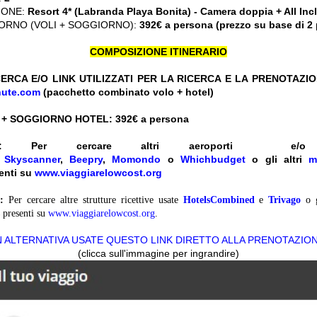
IONE:
Resort 4* (Labranda Playa Bonita) - Camera doppia + All Inc
ORNO (VOLI + SOGGIORNO):
392€ a persona (prezzo su base di 2
COMPOSIZIONE ITINERARIO
ERCA E/O LINK UTILIZZATI PER LA RICERCA E LA PRENOTAZI
nute.com
(pacchetto combinato volo + hotel)
 + SOGGIORNO HOTEL: 392
€ a persona
:
Per cercare altri aeroporti e
e
Skyscanner
,
Beepry
,
Momondo
o
Whichbudget
o gli altri
m
enti su
www.viaggiarelowcost.org
:
Per cercare altre strutture ricettive usate
HotelsCombined
e
Trivago
o 
presenti su
www.viaggiarelowcost.org
.
N ALTERNATIVA USATE QUESTO LINK DIRETTO ALLA PRENOTAZIO
(clicca sull'immagine per ingrandire)