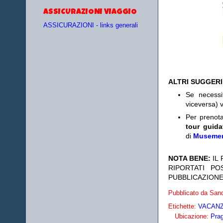
ASSICURAZIONI VIAGGIO
ASSICURAZIONI - links generali
ALTRI SUGGER
Se necess
viceversa) v
Per prenot
tour guida
di
Museme
NOTA BENE:
IL
RIPORTATI P
PUBBLICAZIONE
Pubblicato da
Sand
Etichette:
VACANZE
Ubicazione:
Pra