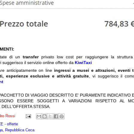
IMENTI:
itate di un
transfer
privato low cost per raggiungere la struttura 
i suggerisco il servizio online offerto da
KiwiTaxi
are anticipatamente on line
ingressi a musei e attrazioni, eventi 
ti, esperienze esclusive e attività gratuite
, vi suggerisco il com
nt
 PACCHETTO DI VIAGGIO DESCRITTO E' PURAMENTE INDICATIVO E
OSSONO ESSERE SOGGETTI A VARIAZIONI RISPETTO AL M
 DELL'OFFERTA STESSA.
ro Rossi
 - offerte
ga, Repubblica Ceca