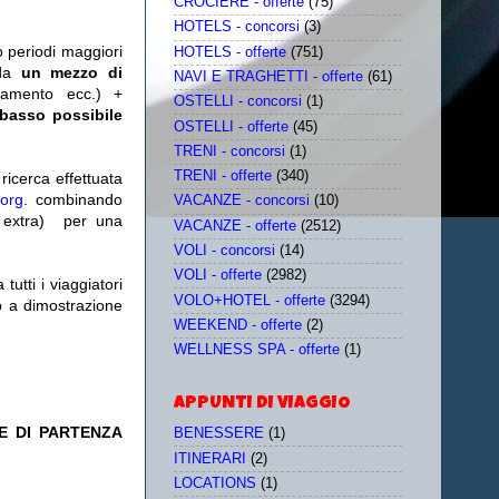
CROCIERE - offerte
(75)
HOTELS - concorsi
(3)
o periodi maggiori
HOTELS - offerte
(751)
da
un mezzo di
NAVI E TRAGHETTI - offerte
(61)
tamento ecc.) +
OSTELLI - concorsi
(1)
 basso possibile
OSTELLI - offerte
(45)
TRENI - concorsi
(1)
TRENI - offerte
(340)
icerca effettuata
.org
. combinando
VACANZE - concorsi
(10)
extra)
per una
VACANZE - offerte
(2512)
VOLI - concorsi
(14)
VOLI - offerte
(2982)
utti i viaggiatori
VOLO+HOTEL - offerte
(3294)
eb a dimostrazione
WEEKEND - offerte
(2)
WELLNESS SPA - offerte
(1)
APPUNTI DI VIAGGIO
E DI PARTENZA
BENESSERE
(1)
ITINERARI
(2)
LOCATIONS
(1)