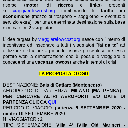
risorse (
motori di ricerca
e
links
) presenti
su
viaggiarelowcost.org
. combinando le
tariffe più
economiche
(mezzo di trasporto + soggiorno + eventuale
servizio extra)
per una determinata destinazione sulla base
minima di n. 2 viaggiatori.
L'idea targata by
viaggiarelowcost.org
nasce con l'intento di
incentivare ed insegnare a tutti i viaggiatori "
fai da te
" ad
utilizzare e sfruttare a pieno le risorse presenti sullo stesso
portale web a dimostrazione che è possibile viaggiare e
concedersi una
vacanza lowcost
anche in tempi di crisi!
LA PROPOSTA DI OGGI
DESTINAZIONE:
Baia di Cattaro (Montenegro)
AEROPORTO DI PARTENZA:
MILANO (MALPENSA) -
PER CERCARE ALTRI AEROPORTI E/O DATE DI
PARTENZA CLICCA
QUI
PERIODO DI VIAGGIO:
partenza 9 SETTEMBRE 2020 -
rientro 16 SETTEMBRE 2020
N. VIAGGIATORI:
2
TIPO SISTEMAZIONE:
Villa 4* (Villa Old Mariner) -