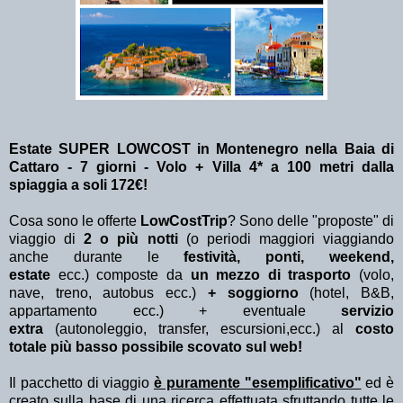
Estate SUPER LOWCOST in Montenegro nella Baia di
Cattaro - 7 giorni - Volo + Villa 4* a 100 metri dalla
spiaggia a soli 172€!
Cosa sono le offerte
LowCostTrip
? Sono delle "proposte" di
viaggio di
2 o più notti
(o periodi maggiori viaggiando
anche durante le
festività, ponti, weekend,
estate
ecc.)
composte da
un mezzo di trasporto
(volo,
nave, treno, autobus ecc.)
+ soggiorno
(hotel, B&B,
appartamento ecc.) + eventuale
servizio
extra
(autonoleggio, transfer, escursioni,ecc.) al
costo
totale più basso possibile scovato sul web!
Il pacchetto di viaggio
è puramente "esemplificativo"
ed è
creato sulla base di una ricerca effettuata sfruttando tutte le