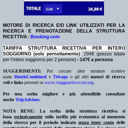
MOTORE DI RICERCA E/O LINK UTILIZZATI PER LA
RICERCA E PRENOTAZIONE DELLA STRUTTURA
RICETTIVA :
Booking.com
TA
RIFFA STRUTTURA RICETTIVA PER INTERO
SOGGIORNO (solo pernottamento):
294€ (prezzo totale
per l'intero soggiorno per 2 persone)
- 147€ a persona
SUGGERIMENTI:
Per cercare altre strutture ricettive
usate
HotelsCombined
e
Trivago
o gli altri
motori di ricerca
voli e links
presenti su
www.viaggiarelowcost.org
.
Per una scelta migliore e più attendibile consultate
anche
TripAdvisor
.
NOTA BENE: La scelta della struttura ricettiva si
basa
esclusivamente
sulla tariffa più economica al momento
della ricerca per il periodo indicato
senza tener conto
delle