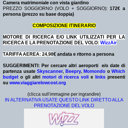
Camera matrimoniale con vista giardino
PREZZO SOGGIORNO (VOLO + SOGGIORNO):
172€ a
persona (prezzo su base doppia)
COMPOSIZIONE ITINERARIO
MOTORE DI RICERCA E/O LINK UTILIZZATI PER LA
RICERCA E LA PRENOTAZIONE DEL VOLO:
WizzAir
TARIFFA AEREA: 24,98
€ andata e ritorno a persona
SUGGERIMENTI:
Per cercare altri aeroporti e/o date
di
partenza
usate
Skyscanner
,
Beepry
,
Momondo
o
Which
budget
o gli altri
motori di ricerca voli
e
links
presenti
su
www.viaggiarelowcost.org
(clicca sull'immagine per ingrandire)
IN ALTERNATIVA USATE QUESTO LINK DIRETTO ALLA
PRENOTAZIONE DEL VOLO