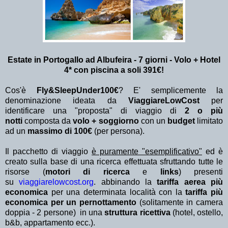
Estate in Portogallo ad Albufeira - 7 giorni - Volo + Hotel
4* con piscina a soli 391€!
Cos'è
Fly&SleepUnder100€
? E' semplicemente la
denominazione ideata da
ViaggiareLowCost
per
identificare una "proposta" di viaggio di
2 o più
notti
composta da
volo + soggiorno
con un
budget
limitato
ad un
massimo di 100€
(per persona).
Il pacchetto di viaggio
è puramente "esemplificativo"
ed è
creato sulla base di una ricerca effettuata sfruttando tutte le
risorse (
motori di ricerca
e
links
) presenti
su
viaggiarelowcost.org
. abbinando la
tariffa aerea più
economica
per una determinata località con la
tariffa più
economica per un pernottamento
(solitamente in camera
doppia - 2 persone) in una
struttura ricettiva
(hotel, ostello,
b&b, appartamento ecc.).