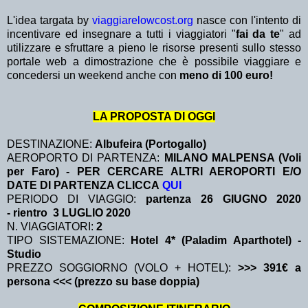
L'idea targata by
viaggiarelowcost.org
nasce con l'intento di
incentivare ed insegnare a tutti i viaggiatori "
fai da te
" ad
utilizzare e sfruttare a pieno le risorse presenti sullo stesso
portale web a dimostrazione che è possibile viaggiare e
concedersi un weekend anche con
meno di 100 euro!
LA PROPOSTA DI OGGI
DESTINAZIONE:
Albufeira (Portogallo)
AEROPORTO DI PARTENZA:
MILANO MALPENSA (Voli
per Faro) - PER CERCARE ALTRI AEROPORTI E/O
DATE DI PARTENZA CLICCA
QUI
PERIODO DI VIAGGIO:
partenza 26 GIUGNO 2020
-
rientro 3 LUGLIO 2020
N. VIAGGIATORI:
2
TIPO SISTEMAZIONE:
Hotel 4* (Paladim Aparthotel) -
Studio
PREZZO SOGGIORNO (VOLO
+
HOTEL):
>>> 391€ a
persona <<< (prezzo su base doppia)