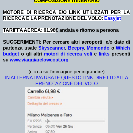
COMPOSIZIONE ITINERARIO
MOTORE DI RICERCA E/O LINK UTILIZZATI PER LA
RICERCA E LA PRENOTAZIONE DEL VOLO:
Easyjet
TARIFFA AEREA: 61,98
€ andata e ritorno a persona
SUGGERIMENTI: Per cercare altri aeroporti e/o date
di
partenza
usate
Skyscanner
,
Beepry
,
Momondo
o
Which
budget
o gli altri
motori di ricerca voli
e
links
presenti
su
www.viaggiarelowcost.org
(clicca sull'immagine per ingrandire)
IN ALTERNATIVA USATE QUESTO LINK DIRETTO ALLA
PRENOTAZIONE DEL VOLO