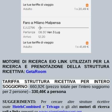
MOTORE DI RICERCA E/O LINK UTILIZZATI PER LA
RICERCA E PRENOTAZIONE DELLA STRUTTURA
RICETTIVA:
GetaRoom
TA
RIFFA STRUTTURA RICETTIVA PER INTERO
SOGGIORNO:
660,92€ (prezzo totale per l'intero soggiorno
per 2 persone)
- 330,46€ a persona
SUGGERIMENTI:
Per cercare altre strutture ricettive
usate
HotelsCombined
e
Trivago
o gli altri
motori di ricerca
voli e links
presenti su
www.viaggiarelowcost.org
.