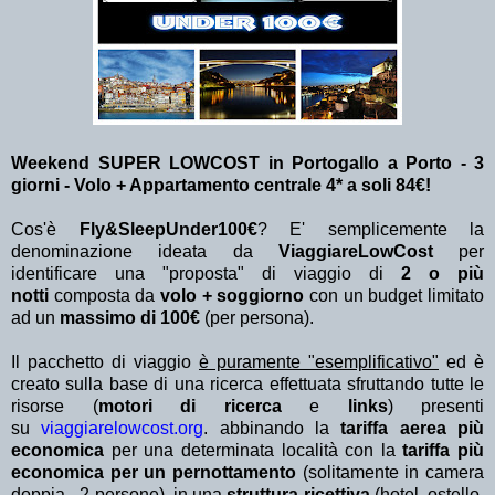
Weekend SUPER LOWCOST in Portogallo a Porto - 3
giorni - Volo + Appartamento centrale 4* a soli 84€!
Cos'è
Fly&SleepUnder100€
? E' semplicemente la
denominazione ideata da
ViaggiareLowCost
per
identificare una "proposta" di viaggio di
2 o più
notti
composta da
volo + soggiorno
con un budget limitato
ad un
massimo di 100€
(per persona).
Il pacchetto di viaggio
è puramente "esemplificativo"
ed è
creato sulla base di una ricerca effettuata sfruttando tutte le
risorse (
motori di ricerca
e
links
) presenti
su
viaggiarelowcost.org
. abbinando la
tariffa aerea più
economica
per una determinata località con la
tariffa più
economica per un pernottamento
(solitamente in camera
doppia - 2 persone) in una
struttura ricettiva
(hotel, ostello,