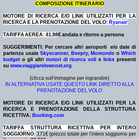
COMPOSIZIONE ITINERARIO
MOTORE DI RICERCA E/O LINK UTILIZZATI PER LA
RICERCA E LA PRENOTAZIONE DEL VOLO:
Ryanair
TARIFFA AEREA: 41,98
€ andata e ritorno a persona
SUGGERIMENTI: Per cercare altri aeroporti e/o date
di
partenza
usate
Skyscanner
,
Beepry
,
Momondo
o
Which
budget
o gli altri
motori di ricerca voli
e
links
presenti
su
www.viaggiarelowcost.org
(clicca sull'immagine per ingrandire)
IN ALTERNATIVA USATE QUESTO LINK DIRETTO ALLA
PRENOTAZIONE DEL VOLO
MOTORE DI RICERCA E/O LINK UTILIZZATI PER LA
RICERCA E PRENOTAZIONE DELLA STRUTTURA
RICETTIVA:
Booking.com
TA
RIFFA STRUTTURA RICETTIVA PER INTERO
SOGGIORNO:
171€ (prezzo totale per l'intero soggiorno per