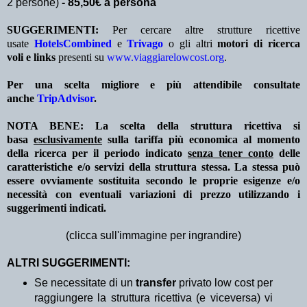
2 persone)
- 85,50€ a persona
SUGGERIMENTI:
Per cercare altre strutture ricettive
usate
HotelsCombined
e
Trivago
o gli altri
motori di ricerca
voli e links
presenti su
www.viaggiarelowcost.org
.
Per una scelta migliore e più attendibile consultate
anche
TripAdvisor
.
NOTA BENE: La scelta della struttura ricettiva si
basa
esclusivamente
sulla tariffa più economica al momento
della ricerca per il periodo indicato
senza tener conto
delle
caratteristiche e/o servizi della struttura stessa. La stessa può
essere ovviamente sostituita secondo le proprie esigenze e/o
necessità con eventuali variazioni di prezzo utilizzando i
suggerimenti indicati.
(clicca sull'immagine per ingrandire)
ALTRI SUGGERIMENTI:
Se necessitate di un
transfer
privato low cost per
raggiungere la struttura ricettiva (e viceversa) vi