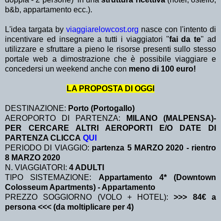
b&b, appartamento ecc.).
L'idea targata by
viaggiarelowcost.org
nasce con l'intento di
incentivare ed insegnare a tutti i viaggiatori "
fai da te
" ad
utilizzare e sfruttare a pieno le risorse presenti sullo stesso
portale web a dimostrazione che è possibile viaggiare e
concedersi un weekend anche con
meno di 100 euro!
LA PROPOSTA DI OGGI
DESTINAZIONE:
Porto (Portogallo)
AEROPORTO DI PARTENZA:
MILANO (MALPENSA)-
PER CERCARE ALTRI AEROPORTI E/O DATE DI
PARTENZA CLICCA
QUI
PERIODO DI VIAGGIO:
partenza 5 MARZO 2020
- rientro
8 MARZO 2020
N. VIAGGIATORI:
4 ADULTI
TIPO SISTEMAZIONE:
Appartamento 4* (Downtown
Colosseum Apartments) - Appartamento
PREZZO SOGGIORNO (VOLO + HOTEL):
>>> 84€ a
persona <<< (da moltiplicare per 4)