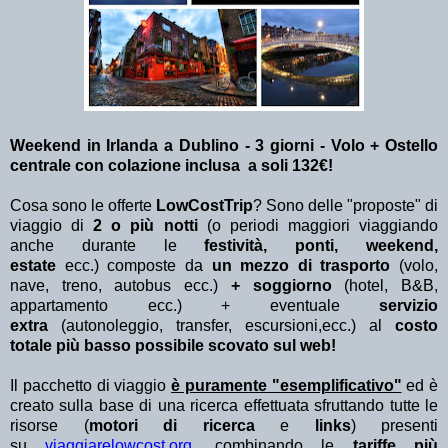
Weekend in Irlanda a Dublino - 3 giorni - Volo + Ostello
centrale con colazione inclusa a soli 132€!
Cosa sono le offerte
LowCostTrip
? Sono delle "proposte" di
viaggio di
2 o più notti
(o periodi maggiori viaggiando
anche durante le
festività, ponti, weekend,
estate
ecc.)
composte da
un mezzo di trasporto
(volo,
nave, treno, autobus ecc.)
+ soggiorno
(hotel, B&B,
appartamento ecc.) + eventuale
servizio
extra
(autonoleggio, transfer, escursioni,ecc.) al
costo
totale più basso possibile scovato sul web!
Il pacchetto di viaggio
è puramente "esemplificativo"
ed è
creato sulla base di una ricerca effettuata sfruttando tutte le
risorse (
motori di ricerca
e
links
) presenti
su
viaggiarelowcost.org
. combinando le
tariffe più