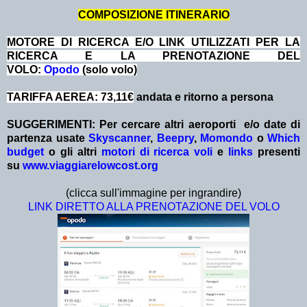
COMPOSIZIONE ITINERARIO
MOTORE DI RICERCA E/O LINK UTILIZZATI PER LA
RICERCA E LA PRENOTAZIONE DEL
VOLO:
Opodo
(solo volo)
TARIFFA AEREA: 73,11€
andata e ritorno a persona
SUGGERIMENTI:
Per cercare altri aeroporti e/o date
di
partenza
usate
Skyscanner
,
Beepry
,
Momondo
o
Which
budget
o gli altri
motori di ricerca voli
e
links
presenti
su
www.viaggiarelowcost.org
(clicca sull'immagine per ingrandire)
LINK DIRETTO ALLA PRENOTAZIONE DEL VOLO