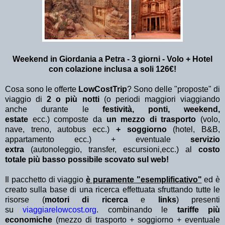
Weekend in Giordania a Petra - 3 giorni - Volo + Hotel
con colazione inclusa a soli 126€!
Cosa sono le offerte
LowCostTrip
? Sono delle "proposte" di
viaggio di
2 o più notti
(o periodi maggiori viaggiando
anche durante le
festività, ponti, weekend,
estate
ecc.)
composte da
un mezzo di trasporto
(volo,
nave, treno, autobus ecc.)
+ soggiorno
(hotel, B&B,
appartamento ecc.) + eventuale
servizio
extra
(autonoleggio, transfer, escursioni,ecc.) al
costo
totale più basso possibile scovato sul web!
Il pacchetto di viaggio
è puramente "esemplificativo"
ed è
creato sulla base di una ricerca effettuata sfruttando tutte le
risorse (
motori di ricerca
e
links
) presenti
su
viaggiarelowcost.org
. combinando le
tariffe più
economiche
(mezzo di trasporto + soggiorno + eventuale