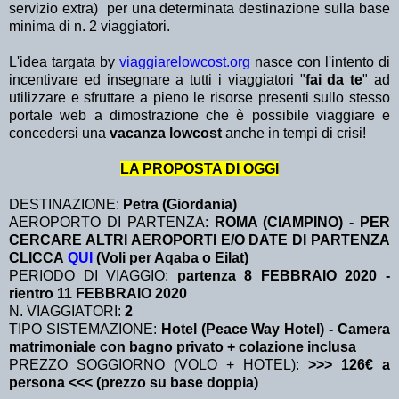
servizio extra)
per una determinata destinazione sulla base
minima di n. 2 viaggiatori.
L'idea targata by
viaggiarelowcost.org
nasce con l'intento di
incentivare ed insegnare a tutti i viaggiatori "
fai da te
" ad
utilizzare e sfruttare a pieno le risorse presenti sullo stesso
portale web a dimostrazione che è possibile viaggiare e
concedersi una
vacanza lowcost
anche in tempi di crisi!
LA PROPOSTA DI OGGI
DESTINAZIONE:
Petra (Giordania)
AEROPORTO DI PARTENZA:
ROMA (CIAMPINO) - PER
CERCARE ALTRI AEROPORTI E/O DATE DI PARTENZA
CLICCA
QUI
(Voli per Aqaba o Eilat)
PERIODO DI VIAGGIO:
partenza 8 FEBBRAIO 2020
-
rientro 11 FEBBRAIO 2020
N. VIAGGIATORI:
2
TIPO SISTEMAZIONE:
Hotel (Peace Way Hotel) - Camera
matrimoniale con bagno privato + colazione inclusa
PREZZO SOGGIORNO (VOLO + HOTEL):
>>> 126€ a
persona <<< (prezzo su base doppia)