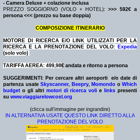
- Camera Deluxe + colazione inclusa
PREZZO SOGGIORNO (VOLO + HOTEL):
>>> 592€ a
persona <<< (prezzo su base doppia)
COMPOSIZIONE ITINERARIO
MOTORE DI RICERCA E/O LINK UTILIZZATI PER LA
RICERCA E LA PRENOTAZIONE DEL VOLO:
Expedia
(solo volo)
TARIFFA AEREA: 499,98
€ andata e ritorno a persona
SUGGERIMENTI:
Per cercare altri aeroporti e/o date
di
partenza
usate
Skyscanner
,
Beepry
,
Momondo
o
Which
budget
o gli altri
motori di ricerca voli
e
links
presenti
su
www.viaggiarelowcost.org
(clicca sull'immagine per ingrandire)
IN ALTERNATIVA USATE QUESTO LINK DIRETTO ALLA
PRENOTAZIONE DEL VOLO