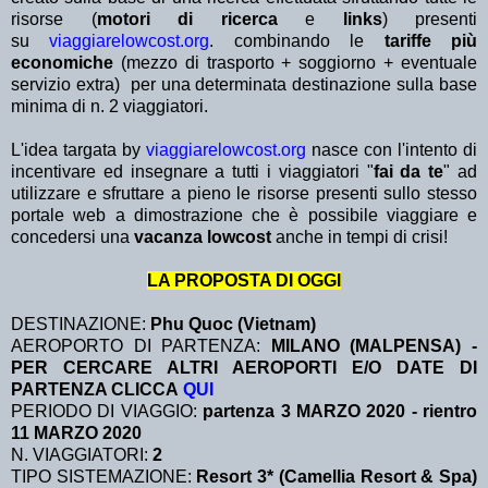
risorse (
motori di ricerca
e
links
) presenti
su
viaggiarelowcost.org
. combinando le
tariffe più
economiche
(mezzo di trasporto + soggiorno + eventuale
servizio extra)
per una determinata destinazione sulla base
minima di n. 2 viaggiatori.
L'idea targata by
viaggiarelowcost.org
nasce con l'intento di
incentivare ed insegnare a tutti i viaggiatori "
fai da te
" ad
utilizzare e sfruttare a pieno le risorse presenti sullo stesso
portale web a dimostrazione che è possibile viaggiare e
concedersi una
vacanza lowcost
anche in tempi di crisi!
LA PROPOSTA DI OGGI
DESTINAZIONE:
Phu Quoc (Vietnam)
AEROPORTO DI PARTENZA:
MILANO (MALPENSA) -
PER CERCARE ALTRI AEROPORTI E/O DATE DI
PARTENZA CLICCA
QUI
PERIODO DI VIAGGIO:
partenza 3 MARZO 2020
- rientro
11 MARZO 2020
N. VIAGGIATORI:
2
TIPO SISTEMAZIONE:
Resort 3* (Camellia Resort & Spa)