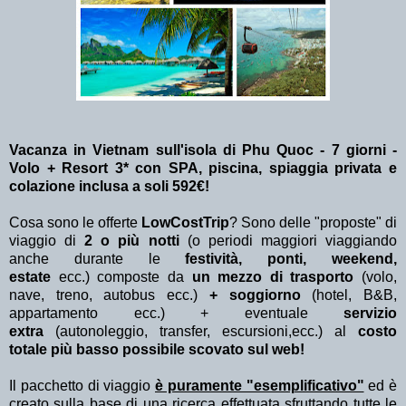
Vacanza in Vietnam sull'isola di Phu Quoc - 7 giorni -
Volo + Resort 3* con SPA, piscina, spiaggia privata e
colazione inclusa a soli 592€!
Cosa sono le offerte
LowCostTrip
? Sono delle "proposte" di
viaggio di
2 o più notti
(o periodi maggiori viaggiando
anche durante le
festività, ponti, weekend,
estate
ecc.)
composte da
un mezzo di trasporto
(volo,
nave, treno, autobus ecc.)
+ soggiorno
(hotel, B&B,
appartamento ecc.) + eventuale
servizio
extra
(autonoleggio, transfer, escursioni,ecc.) al
costo
totale più basso possibile scovato sul web!
Il pacchetto di viaggio
è puramente "esemplificativo"
ed è
creato sulla base di una ricerca effettuata sfruttando tutte le