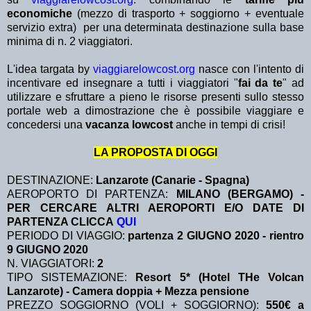
economiche
(mezzo di trasporto + soggiorno + eventuale
servizio extra)
per una determinata destinazione sulla base
minima di n. 2 viaggiatori.
L'idea targata by
viaggiarelowcost.org
nasce con l'intento di
incentivare ed insegnare a tutti i viaggiatori "
fai da te
" ad
utilizzare e sfruttare a pieno le risorse presenti sullo stesso
portale web a dimostrazione che è possibile viaggiare e
concedersi una
vacanza lowcost
anche in tempi di crisi!
LA PROPOSTA DI OGGI
DESTINAZIONE:
Lanzarote (Canarie - Spagna)
AEROPORTO DI PARTENZA:
MILANO (BERGAMO) -
PER CERCARE ALTRI AEROPORTI E/O DATE DI
PARTENZA CLICCA
QUI
PERIODO DI VIAGGIO:
partenza 2 GIUGNO 2020 - rientro
9 GIUGNO 2020
N. VIAGGIATORI:
2
TIPO SISTEMAZIONE:
Resort 5* (Hotel THe Volcan
Lanzarote) - Camera doppia + Mezza pensione
PREZZO SOGGIORNO (VOLI + SOGGIORNO):
550€ a