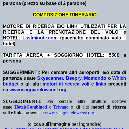
persona (prezzo su base di 2 persone)
COMPOSIZIONE ITINERARIO
MOTORE DI RICERCA E/O LINK UTILIZZATI PER LA
RICERCA E LA PRENOTAZIONE DEL VOLO e
HOTEL:
Lastminute.com
(pacchetto combinato volo +
hotel)
TARIFFA AEREA + SOGGIORNO HOTEL: 550
€ a
persona
SUGGERIMENTI:
Per cercare altri aeroporti e/o date
di
partenza
usate
Skyscanner
,
Beepry
,
Momondo
o
Which
budget
o gli altri
motori di ricerca voli
e
links
presenti
su
www.viaggiarelowcost.org
SUGGERIMENTI:
Per cercare altre strutture ricettive
usate
HotelsCombined
e
Trivago
o gli altri
motori di ricerca
voli e links
presenti su
www.viaggiarelowcost.org
.
(clicca sull'immagine per ingrandire)