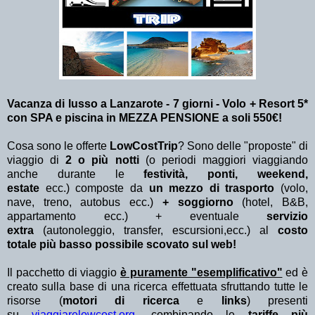
Vacanza di lusso a Lanzarote - 7 giorni - Volo + Resort 5*
con SPA e piscina in MEZZA PENSIONE a soli 550€!
Cosa sono le offerte
LowCostTrip
? Sono delle "proposte" di
viaggio di
2 o più notti
(o periodi maggiori viaggiando
anche durante le
festività, ponti, weekend,
estate
ecc.)
composte da
un mezzo di trasporto
(volo,
nave, treno, autobus ecc.)
+ soggiorno
(hotel, B&B,
appartamento ecc.) + eventuale
servizio
extra
(autonoleggio, transfer, escursioni,ecc.) al
costo
totale più basso possibile scovato sul web!
Il pacchetto di viaggio
è puramente "esemplificativo"
ed è
creato sulla base di una ricerca effettuata sfruttando tutte le
risorse (
motori di ricerca
e
links
) presenti
su
viaggiarelowcost.org
. combinando le
tariffe più