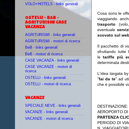
VOLO+HOTELS - links generali
Cosa sono le off
OSTELLI - B&B -
viaggiando anc
AGRITURISMI CASE
trasporto
(vol
VACANZA
eventuale
serviz
AGRITURISMI - links generali
scovato sul web
AGRITURISMI - motori di ricerca
Il pacchetto di v
BeB - links generali
sfruttando tutte 
BeB - motori di ricerca
le
tariffe più 
CASE VACANZA - links generali
determinata desti
CASE VACANZE - motori di
ricerca
L'idea targata b
OSTELLI - links generali
"
fai da te
" ad ut
OSTELLI - motori di ricerca
che è possibile 
VACANZE
SPECIALE NEVE - links generali
DESTINAZIONE
AEROPORTO DI
VACANZE - links generali
PARTENZA CLI
VACANZE - motori di ricerca
PERIODO DI VIA
N. VIAGGIATORI