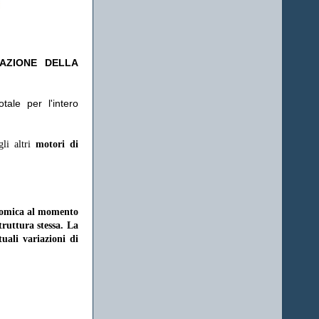
TAZIONE DELLA
ale per l'intero
gli altri
motori di
onomica al momento
struttura stessa. La
uali variazioni di