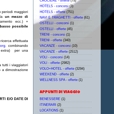
CROCIERE - offerte
(75)
HOTELS - concorsi
(3)
o periodi maggiori
HOTELS - offerte
(751)
da
un mezzo di
NAVI E TRAGHETTI - offerte
(61)
tamento ecc.) +
OSTELLI - concorsi
(1)
 basso possibile
OSTELLI - offerte
(45)
TRENI - concorsi
(1)
TRENI - offerte
(340)
icerca effettuata
.org
. combinando
VACANZE - concorsi
(10)
extra)
per una
VACANZE - offerte
(2512)
VOLI - concorsi
(14)
VOLI - offerte
(2982)
utti i viaggiatori
VOLO+HOTEL - offerte
(3294)
eb a dimostrazione
WEEKEND - offerte
(2)
WELLNESS SPA - offerte
(1)
APPUNTI DI VIAGGIO
TI E/O DATE DI
BENESSERE
(1)
ITINERARI
(2)
LOCATIONS
(1)