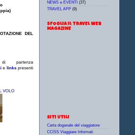
NEWS e EVENTI
(37)
to
TRAVEL APP
(9)
oppia)
SFOGLIA IL TRAVEL WEB
MAGAZINE
NOTAZIONE DEL
i partenza
i
e
links
presenti
L VOLO
SITI UTILI
Carta doganale del viaggiatore
CCISS Viaggiare Informati