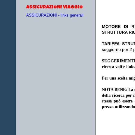
ASSICURAZIONI VIAGGIO
ASSICURAZIONI - links generali
MOTORE DI RI
STRUTTURA RI
TA
RIFFA STRU
soggiorno per 2 
SUGGERIMENTI
ricerca voli e links
Per una scelta mig
NOTA BENE: La sce
della ricerca per 
stessa può essere
prezzo utilizzando