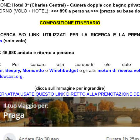
IONE:
Hotel 3* (Charles Central) - Camera doppia con bagno priva
ORNO (VOLO + HOTEL):
>>> 89€ a persona <<< (prezzo su base d
COMPOSIZIONE ITINERARIO
CERCA E/O LINK UTILIZZATI PER LA RICERCA E LA PRE
is
(solo volo)
 46,98
€ andata e ritorno a persona
:
Per cercare altri aeroporti e/o date d
er
,
Beepry
,
Momondo
o
Whichbudget
o gli altri
motori di ricerca vol
lowcost.org
.
(clicca sull'immagine per ingrandire)
TERNATIVA USATE QUESTO LINK DIRETTO ALLA PRENOTAZIONE DE