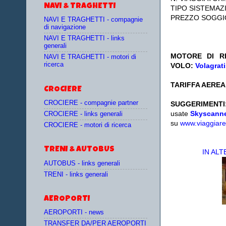
NAVI & TRAGHETTI
TIPO SISTEMAZ
PREZZO SOGGI
NAVI E TRAGHETTI - compagnie
di navigazione
NAVI E TRAGHETTI - links
generali
MOTORE DI RI
NAVI E TRAGHETTI - motori di
ricerca
VOLO:
Volagrat
TARIFFA AEREA:
CROCIERE
CROCIERE - compagnie partner
SUGGERIMENTI
usate
Skyscann
CROCIERE - links generali
su
www.viaggiare
CROCIERE - motori di ricerca
TRENI & AUTOBUS
IN AL
AUTOBUS - links generali
TRENI - links generali
AEROPORTI
AEROPORTI - news
TRANSFER DA/PER AEROPORTI