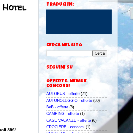
 Hotel
TRADUCI IN:
CERCA NEL SITO
SEGUIMI SU
OFFERTE, NEWS E
CONCORSI
AUTOBUS - offerte
(71)
AUTONOLEGGIO - offerte
(80)
BeB - offerte
(8)
CAMPING - offerte
(1)
CASE VACANZE - offerte
(6)
CROCIERE - concorsi
(1)
soli 89€!