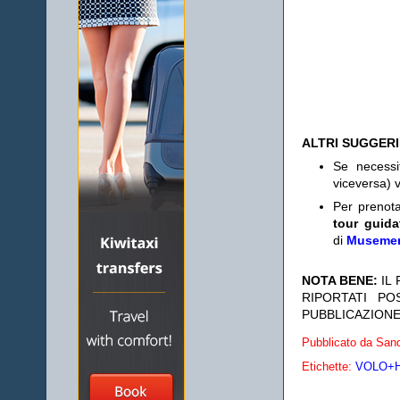
ALTRI SUGGER
Se necess
viceversa) v
Per prenot
tour guida
di
Museme
NOTA BENE:
IL
RIPORTATI P
PUBBLICAZIONE
Pubblicato da
Sand
Etichette:
VOLO+HO