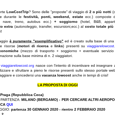
erte
LowCostTrip
? Sono delle "proposte" di viaggio di
2 o più notti
(
he durante le
festività, ponti, weekend, estate
ecc.)
composte 
o, nave, treno, autobus ecc.)
+ soggiorno
(hotel, B&B, appar
io extra
(autonoleggio, transfer, escursioni,ecc.) al
costo totale più
!
iaggio
è puramente "esemplificativo"
ed è creato sulla base di una r
le risorse (
motori di ricerca
e
links
) presenti su
viaggiarelowcost
economiche
(mezzo di trasporto + soggiorno + eventuale servizio 
nazione sulla base minima di n. 2 viaggiatori.
y
viaggiarelowcost.org
nasce con l'intento di incentivare ed insegnare a t
ilizzare e sfruttare a pieno le risorse presenti sullo stesso portale w
viaggiare e concedersi una
vacanza lowcost
anche in tempi di crisi!
LA PROPOSTA DI OGGI
:
Praga (Repubblica Ceca)
 PARTENZA:
MILANO (BERGAMO) - PER CERCARE ALTRI AEROPOR
CCA
QUI
GGIO:
partenza 30 GENNAIO 2020
- rientro 2 FEBBRAIO 2020
:
2