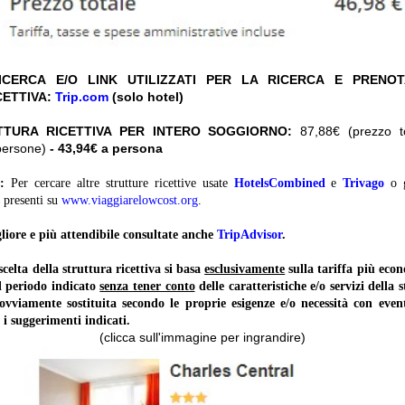
CERCA E/O LINK UTILIZZATI PER LA RICERCA E PRENO
CETTIVA:
Trip.com
(solo hotel)
TTURA RICETTIVA PER INTERO SOGGIORNO:
87,88€ (prezzo tot
persone)
- 43,94€ a persona
:
Per cercare altre strutture ricettive usate
HotelsCombined
e
Trivago
o 
presenti su
www.viaggiarelowcost.org
.
liore e più attendibile consultate anche
TripAdvisor
.
lta della struttura ricettiva si basa
esclusivamente
sulla tariffa più ec
il periodo indicato
senza tener conto
delle caratteristiche e/o servizi della 
 ovviamente sostituita secondo le proprie esigenze e/o necessità con event
 i suggerimenti indicati.
(clicca sull'immagine per ingrandire)