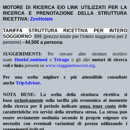
MOTORE DI RICERCA E/O LINK UTILIZZATI PER LA
RICERCA E PRENOTAZIONE DELLA STRUTTURA
RICETTIVA:
ZenHotels
TA
RIFFA STRUTTURA RICETTIVA PER INTERO
SOGGIORNO:
89€ (prezzo totale per l'intero soggiorno per 2
persone)
- 44,50€ a persona
SUGGERIMENTI:
Per cercare altre strutture ricettive
usate
HotelsCombined
e
Trivago
o gli altri
motori di ricerca
voli e links
presenti su
www.viaggiarelowcost.org
.
Per una scelta migliore e più attendibile consultate
anche
TripAdvisor
.
NOTA BENE: La scelta della struttura ricettiva si
basa
esclusivamente
sulla tariffa più economica al momento
della ricerca per il periodo indicato
senza tener conto
delle
caratteristiche e/o servizi della struttura stessa. La stessa può
essere ovviamente sostituita secondo le proprie esigenze e/o
necessità con eventuali variazioni di prezzo utilizzando i
suggerimenti indicati.