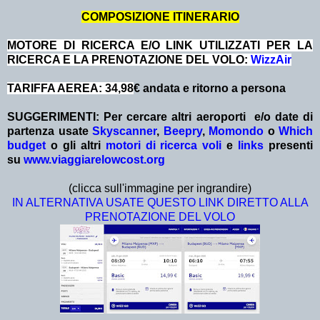
COMPOSIZIONE ITINERARIO
MOTORE DI RICERCA E/O LINK UTILIZZATI PER LA
RICERCA E LA PRENOTAZIONE DEL VOLO:
WizzAir
TARIFFA AEREA: 34,98
€ andata e ritorno a persona
SUGGERIMENTI:
Per cercare altri aeroporti e/o date
di
partenza
usate
Skyscanner
,
Beepry
,
Momondo
o
Which
budget
o gli altri
motori di ricerca voli
e
links
presenti
su
www.viaggiarelowcost.org
(clicca sull'immagine per ingrandire)
IN ALTERNATIVA USATE QUESTO LINK DIRETTO ALLA
PRENOTAZIONE DEL VOLO