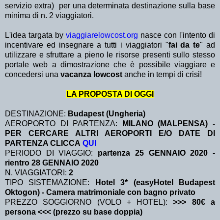
servizio extra)
per una determinata destinazione sulla base
minima di n. 2 viaggiatori.
L'idea targata by
viaggiarelowcost.org
nasce con l'intento di
incentivare ed insegnare a tutti i viaggiatori "
fai da te
" ad
utilizzare e sfruttare a pieno le risorse presenti sullo stesso
portale web a dimostrazione che è possibile viaggiare e
concedersi una
vacanza lowcost
anche in tempi di crisi!
LA PROPOSTA DI OGGI
DESTINAZIONE:
Budapest (Ungheria)
AEROPORTO DI PARTENZA:
MILANO (MALPENSA) -
PER CERCARE ALTRI AEROPORTI E/O DATE DI
PARTENZA CLICCA
QUI
PERIODO DI VIAGGIO:
partenza 25 GENNAIO 2020
-
rientro 28 GENNAIO 2020
N. VIAGGIATORI:
2
TIPO SISTEMAZIONE:
Hotel 3* (easyHotel Budapest
Oktogon) - Camera matrimoniale con bagno privato
PREZZO SOGGIORNO (VOLO + HOTEL):
>>> 80€ a
persona <<< (prezzo su base doppia)