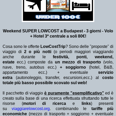
Weekend SUPER LOWCOST a Budapest - 3
giorni - Volo
+ Hotel 3* centrale a soli 80€!
Cosa sono le offerte
LowCostTrip
? Sono delle "proposte" di
viaggio di
2 o più notti
(o periodi maggiori viaggiando
anche durante le
festività, ponti, weekend,
estate
ecc.)
composte da
un mezzo di trasporto
(volo,
nave, treno, autobus ecc.)
+ soggiorno
(hotel, B&B,
appartamento ecc.) + eventuale
servizio
extra
(autonoleggio, transfer, escursioni,ecc.) al
costo
totale più basso possibile scovato sul web!
Il pacchetto di viaggio
è puramente "esemplificativo"
ed è
creato sulla base di una ricerca effettuata sfruttando tutte le
risorse (
motori di ricerca
e
links
) presenti
su
viaggiarelowcost.org
. combinando le
tariffe più
economiche
(mezzo di trasporto + soggiorno + eventuale