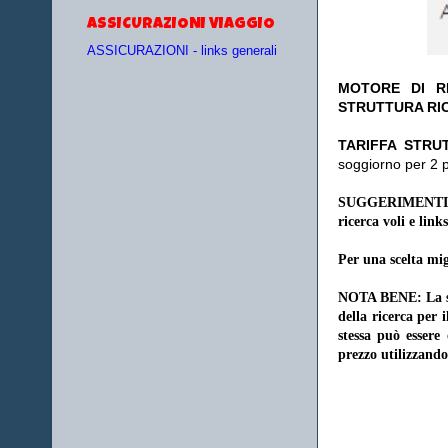
ASSICURAZIONI VIAGGIO
ASSICURAZIONI - links generali
MOTORE DI RI
STRUTTURA RI
TA
RIFFA STRU
soggiorno per 2 
SUGGERIMENTI
ricerca voli e links
Per una scelta mig
NOTA BENE: La sce
della ricerca per 
stessa può essere
prezzo utilizzando