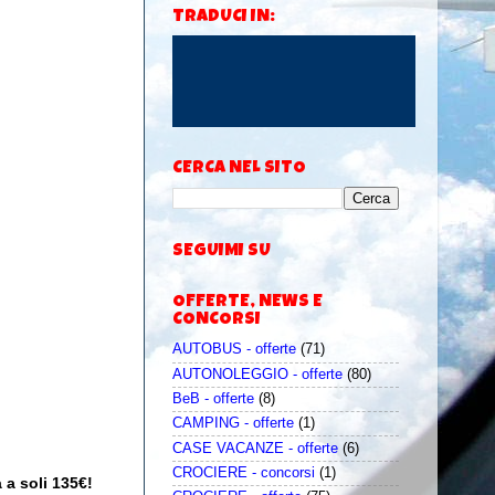
TRADUCI IN:
CERCA NEL SITO
SEGUIMI SU
OFFERTE, NEWS E
CONCORSI
AUTOBUS - offerte
(71)
AUTONOLEGGIO - offerte
(80)
BeB - offerte
(8)
CAMPING - offerte
(1)
CASE VACANZE - offerte
(6)
CROCIERE - concorsi
(1)
 a soli 135€!