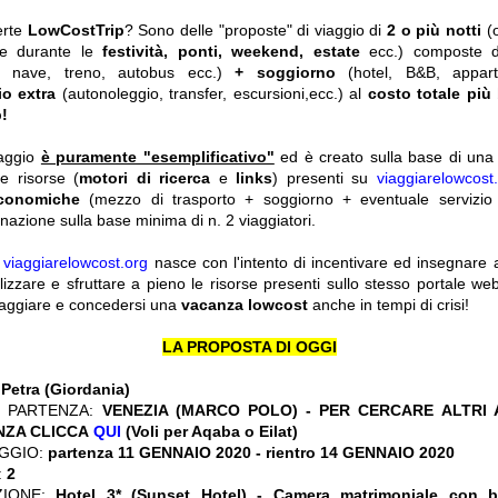
erte
LowCostTrip
? Sono delle "proposte" di viaggio di
2 o più notti
(
he durante le
festività, ponti, weekend, estate
ecc.)
composte 
o, nave, treno, autobus ecc.)
+ soggiorno
(hotel, B&B, appar
io extra
(autonoleggio, transfer, escursioni,ecc.) al
costo totale più
!
iaggio
è puramente "esemplificativo"
ed è creato sulla base di una r
le risorse (
motori di ricerca
e
links
) presenti su
viaggiarelowcost
economiche
(mezzo di trasporto + soggiorno + eventuale servizio 
nazione sulla base minima di n. 2 viaggiatori.
y
viaggiarelowcost.org
nasce con l'intento di incentivare ed insegnare a t
ilizzare e sfruttare a pieno le risorse presenti sullo stesso portale w
viaggiare e concedersi una
vacanza lowcost
anche in tempi di crisi!
LA PROPOSTA DI OGGI
:
Petra (Giordania)
 PARTENZA:
VENEZIA (MARCO POLO) - PER CERCARE ALTRI 
NZA CLICCA
QUI
(Voli per Aqaba o Eilat)
GGIO:
partenza 11 GENNAIO 2020
- rientro 14 GENNAIO 2020
:
2
ZIONE:
Hotel 3* (Sunset Hotel) - Camera matrimoniale con 