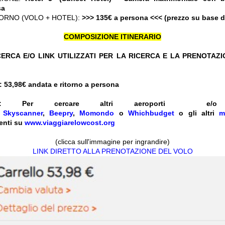
sa
ORNO (VOLO + HOTEL):
>>> 135€ a persona <<< (prezzo su base 
COMPOSIZIONE ITINERARIO
ERCA E/O LINK UTILIZZATI PER LA RICERCA E LA PRENOTAZ
 53,98€
andata e ritorno a persona
:
Per cercare altri aeroporti e
e
Skyscanner
,
Beepry
,
Momondo
o
Whichbudget
o gli altri
m
enti su
www.viaggiarelowcost.org
(clicca sull'immagine per ingrandire)
LINK DIRETTO ALLA PRENOTAZIONE DEL VOLO