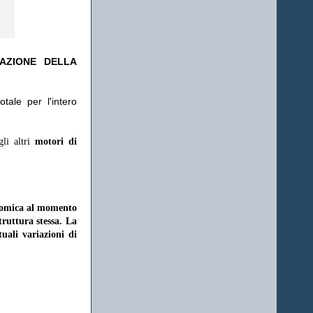
TAZIONE DELLA
tale per l'intero
gli altri
motori di
onomica al momento
struttura stessa. La
uali variazioni di