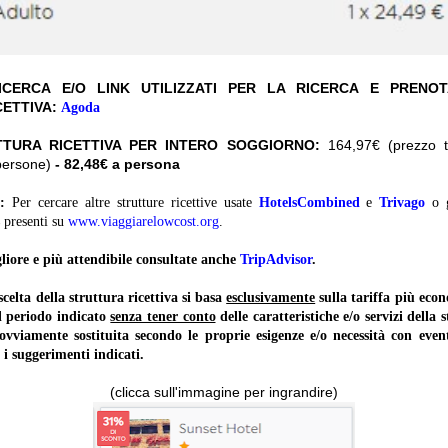
CERCA E/O LINK UTILIZZATI PER LA RICERCA E PRENO
CETTIVA:
Agoda
TTURA RICETTIVA PER INTERO SOGGIORNO:
164,97€ (prezzo to
persone)
- 82,48€ a persona
:
Per cercare altre strutture ricettive usate
HotelsCombined
e
Trivago
o 
presenti su
www.viaggiarelowcost.org
.
liore e più attendibile consultate anche
TripAdvisor
.
lta della struttura ricettiva si basa
esclusivamente
sulla tariffa più ec
il periodo indicato
senza tener conto
delle caratteristiche e/o servizi della 
 ovviamente sostituita secondo le proprie esigenze e/o necessità con event
 i suggerimenti indicati.
(clicca sull'immagine per ingrandire)