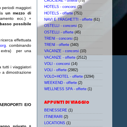
CROCIERE - offerte
(75)
HOTELS - concorsi
(3)
o periodi maggiori
da
un mezzo di
HOTELS - offerte
(751)
tamento ecc.) +
NAVI E TRAGHETTI - offerte
(61)
 basso possibile
OSTELLI - concorsi
(1)
OSTELLI - offerte
(45)
TRENI - concorsi
(1)
icerca effettuata
TRENI - offerte
(340)
.org
. combinando
extra)
per una
VACANZE - concorsi
(10)
VACANZE - offerte
(2512)
VOLI - concorsi
(14)
utti i viaggiatori
VOLI - offerte
(2982)
eb a dimostrazione
VOLO+HOTEL - offerte
(3294)
WEEKEND - offerte
(2)
WELLNESS SPA - offerte
(1)
APPUNTI DI VIAGGIO
AEROPORTI E/O
BENESSERE
(1)
ITINERARI
(2)
LOCATIONS
(1)
bagno privato +