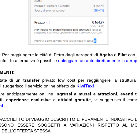
:
Per raggiungere la città di Petra dagli aeroporti di
Aqaba
o
Eilat
con 
info. In alternativa è possibile
noleggiare un auto direttamente in aero
IMENTI:
itate di un
transfer
privato low cost per raggiungere la struttura 
i suggerisco il servizio online offerto da
KiwiTaxi
are anticipatamente on line
ingressi a musei e attrazioni, eventi 
ti, esperienze esclusive e attività gratuite
, vi suggerisco il com
nt
 PACCHETTO DI VIAGGIO DESCRITTO E' PURAMENTE INDICATIVO E
OSSONO ESSERE SOGGETTI A VARIAZIONI RISPETTO AL M
 DELL'OFFERTA STESSA.