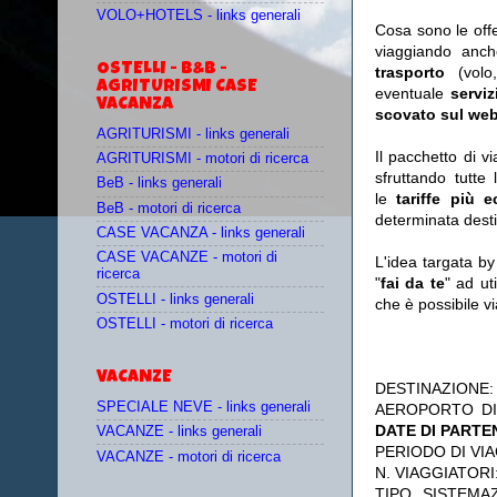
VOLO+HOTELS - links generali
Cosa sono le off
viaggiando anc
OSTELLI - B&B -
trasporto
(vol
AGRITURISMI CASE
eventuale
serviz
VACANZA
scovato sul web
AGRITURISMI - links generali
Il pacchetto di v
AGRITURISMI - motori di ricerca
sfruttando tutte 
BeB - links generali
le
tariffe più 
BeB - motori di ricerca
determinata desti
CASE VACANZA - links generali
CASE VACANZE - motori di
L'idea targata b
ricerca
"
fai da te
" ad ut
OSTELLI - links generali
che è possibile 
OSTELLI - motori di ricerca
VACANZE
DESTINAZIONE
SPECIALE NEVE - links generali
AEROPORTO DI
DATE DI PARTE
VACANZE - links generali
PERIODO DI VIA
VACANZE - motori di ricerca
N. VIAGGIATORI
TIPO SISTEMA