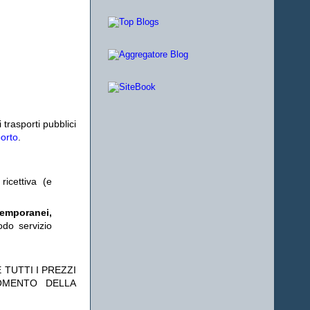
i trasporti pubblici
porto
.
ricettiva (e
temporanei,
odo servizio
 TUTTI I PREZZI
OMENTO DELLA