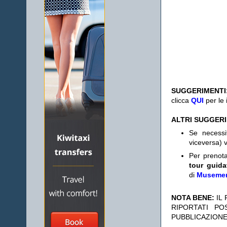
SUGGERIMENTI
clicca
QUI
per le 
ALTRI SUGGER
Se necess
viceversa) v
Per prenot
tour guida
di
Museme
NOTA BENE:
IL
RIPORTATI P
PUBBLICAZIONE