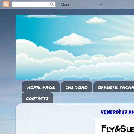
HOME PAGE
CHI SONO
OFFERTE VACAN
CONTATTI
VENERDÌ 27 D
Fly&Sl