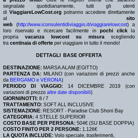
segnalate quotidianamente, tutti gli utenti
di
ViaggiareLowCost.org
potranno accedere direttamente
al
sito
web
(
http://www.iconsulentidiviaggio.it/viaggiarelowcost
) a
loro riservato e ricercare facilmente in
pochi click
la
propria
vacanza lowcost su misura
scegliendo
tra
centinaia di offerte
per viaggiare in tutto il mondo!
DETTAGLI BASE OFFERTA
DESTINAZIONE:
MARSA ALAM (EGITTO)
PARTENZA DA:
MILANO (con variazioni di prezzi anche
da
BERGAMO e VERONA
)
PERIODO DI VIAGGIO:
14 DICEMBRE 2019 (con
variazioni di prezzo
altre date disponibili
)
GIORNI/NOTTI:
8 / 7
TRATTAMENTO:
SOFT ALL INCLUSIVE
SISTEMAZIONE
: RESORT - Paradise Club Shoni Bay
CATEGORIA:
4 STELLE SUPERIOR
COSTO BASE PER PERSONA:
504€ (SU BASE DOPPIA)
COSTO FINITO PER 2 PERSONE:
1.126€
LA QUOTA INCLUDE:
Volo speciale, trasferimenti,