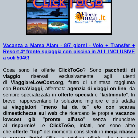
Vacanza a Marsa Alam - 8/7 giorni - Volo + Transfer +
Resort 4* fronte spiaggia con piscina in ALL INCLUSIVE
a soli 504€!
Cosa sono le offerte
ClickToGo
? Sono
pacchetti di
viaggio
riservati esclusivamente agli utenti
di
ViaggiareLowCost.org
, frutto di un'intesa raggiunta
con
BorsaViaggi
, affermata
agenzia di viaggi on line
, da
sempre specializzata in
offerte speciali
e "
lastminute
". In
breve, rappresentano la soluzione migliore e più adatta
ai
viaggiatori "meno fai da te" e/o con scarsa
dimestichezza sul web
che ricercano le proprie
vacanze
lowcost già "pronte all'uso"
senza rinunciare
al
risparmio
! Le
ClickToGo
, infatti, non sono altro
che
offerte "top"
del momento consistenti in
mega ribassi
a prezzo finito!
Oltre le migliori offerte che saranno