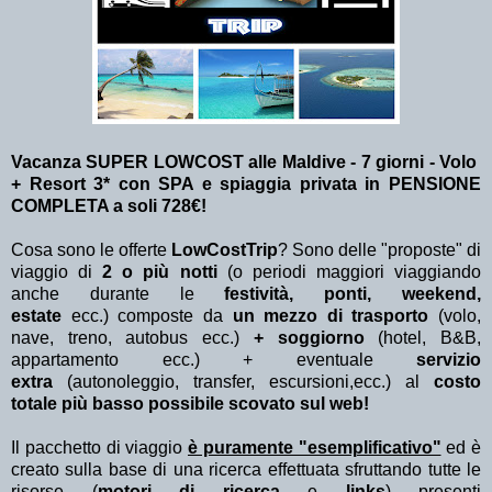
Vacanza SUPER LOWCOST alle Maldive - 7 giorni - Volo
+ Resort 3* con SPA e spiaggia privata in PENSIONE
COMPLETA a soli 728€!
Cosa sono le offerte
LowCostTrip
? Sono delle "proposte" di
viaggio di
2 o più notti
(o periodi maggiori viaggiando
anche durante le
festività, ponti, weekend,
estate
ecc.)
composte da
un mezzo di trasporto
(volo,
nave, treno, autobus ecc.)
+ soggiorno
(hotel, B&B,
appartamento ecc.) + eventuale
servizio
extra
(autonoleggio, transfer, escursioni,ecc.) al
costo
totale più basso possibile scovato sul web!
Il pacchetto di viaggio
è puramente "esemplificativo"
ed è
creato sulla base di una ricerca effettuata sfruttando tutte le
risorse (
motori di ricerca
e
links
) presenti