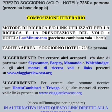
PREZZO SOGGIORNO (VOLO + HOTEL):
728€ a persona
(prezzo su base doppia)
COMPOSIZIONE ITINERARIO
MOTORE DI RICERCA E/O LINK UTILIZZATI PER LA
RICERCA E LA PRENOTAZIONE DEL VOLO e
HOTEL:
LastMinute.com
(pacchetto combinato volo + hotel)
TARIFFA AEREA + SOGGIORNO HOTEL: 728
€ a persona
SUGGERIMENTI:
Per cercare altri aeroporti e/o date
di
partenza
usate
Skyscanner
,
Beepry
,
Momondo
o
Whichbudget
o gli altri
motori di ricerca voli
e
links
presenti
su
www.viaggiarelowcost.org
SUGGERIMENTI:
Per cercare altre strutture ricettive
usate
HotelsCombined
e
Trivago
o gli altri
motori di ricerca
voli e links
presenti su
www.viaggiarelowcost.org
.
(clicca sull'immagine per ingrandire)
IN ALTERNATIVA USATE QUESTO LINK DIRETTO ALLA