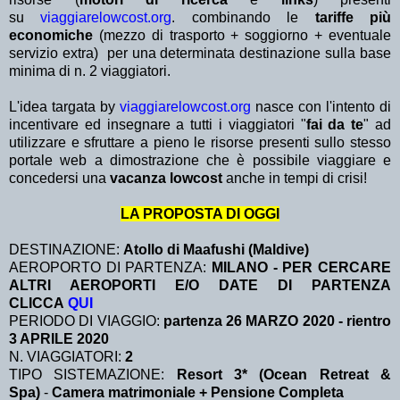
su
viaggiarelowcost.org
. combinando le
tariffe più
economiche
(mezzo di trasporto + soggiorno + eventuale
servizio extra)
per una determinata destinazione sulla base
minima di n. 2 viaggiatori.
L'idea targata by
viaggiarelowcost.org
nasce con l'intento di
incentivare ed insegnare a tutti i viaggiatori "
fai da te
" ad
utilizzare e sfruttare a pieno le risorse presenti sullo stesso
portale web a dimostrazione che è possibile viaggiare e
concedersi una
vacanza lowcost
anche in tempi di crisi!
LA PROPOSTA DI OGGI
DESTINAZIONE:
Atollo di Maafushi (Maldive)
AEROPORTO DI PARTENZA:
MILANO - PER CERCARE
ALTRI AEROPORTI E/O DATE DI PARTENZA
CLICCA
QUI
PERIODO DI VIAGGIO:
partenza 26 MARZO 2020 - rientro
3 APRILE 2020
N. VIAGGIATORI:
2
TIPO SISTEMAZIONE:
Resort 3* (Ocean Retreat &
Spa)
-
Camera matrimoniale + Pensione Completa