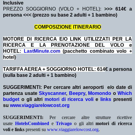
Inclusive
PREZZO SOGGIORNO (VOLO + HOTEL):
>>> 614€ a
persona <<< (prezzo su base 2 adulti + 1 bambino)
COMPOSIZIONE ITINERARIO
MOTORE DI RICERCA E/O LINK UTILIZZATI PER LA
RICERCA E LA PRENOTAZIONE DEL VOLO e
HOTEL:
LastMinute.com
(pacchetto combinato volo +
hotel)
TARIFFA AEREA + SOGGIORNO HOTEL: 614
€ a persona
(sulla base 2 adulti + 1 bambino)
SUGGERIMENTI:
Per cercare altri aeroporti e/o date
di
partenza
usate
Skyscanner
,
Beepry
,
Momondo
o
Which
budget
o gli altri
motori di ricerca voli
e
links
presenti
su
www.viaggiarelowcost.org
SUGGERIMENTI:
Per cercare altre strutture ricettive
usate
HotelsCombined
e
Trivago
o gli altri
motori di ricerca
voli e links
presenti su
www.viaggiarelowcost.org
.