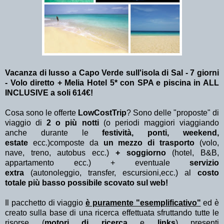
Vacanza di lusso a Capo Verde sull'isola di Sal - 7 giorni
- Volo diretto + Melia Hotel 5* con SPA e piscina in ALL
INCLUSIVE
a soli 614€!
Cosa sono le offerte
LowCostTrip
? Sono delle "proposte" di
viaggio di
2 o più notti
(o periodi maggiori viaggiando
anche durante le
festività, ponti, weekend,
estate
ecc.)
composte da
un mezzo di trasporto
(volo,
nave, treno, autobus ecc.)
+ soggiorno
(hotel, B&B,
appartamento ecc.) + eventuale
servizio
extra
(autonoleggio, transfer, escursioni,ecc.) al
costo
totale più basso possibile scovato sul web!
Il pacchetto di viaggio
è puramente "esemplificativo"
ed è
creato sulla base di una ricerca effettuata sfruttando tutte le
risorse (
motori di ricerca
e
links
) presenti