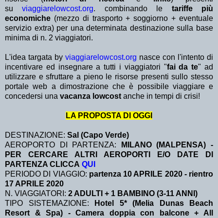
su
viaggiarelowcost.org
. combinando le
tariffe più
economiche
(mezzo di trasporto + soggiorno + eventuale
servizio extra)
per una determinata destinazione sulla base
minima di n. 2 viaggiatori.
L'idea targata by
viaggiarelowcost.org
nasce con l'intento di
incentivare ed insegnare a tutti i viaggiatori "
fai da te
" ad
utilizzare e sfruttare a pieno le risorse presenti sullo stesso
portale web a dimostrazione che è possibile viaggiare e
concedersi una
vacanza lowcost
anche in tempi di crisi!
LA PROPOSTA DI OGGI
DESTINAZIONE:
Sal (Capo Verde)
AEROPORTO DI PARTENZA:
MILANO (MALPENSA) -
PER CERCARE ALTRI AEROPORTI E/O DATE DI
PARTENZA CLICCA
QUI
PERIODO DI VIAGGIO:
partenza 10 APRILE 2020
- rientro
17 APRILE 2020
N. VIAGGIATORI:
2 ADULTI + 1 BAMBINO (3-11 ANNI)
TIPO SISTEMAZIONE:
Hotel 5* (Melia Dunas Beach
Resort & Spa) - Camera doppia con balcone + All