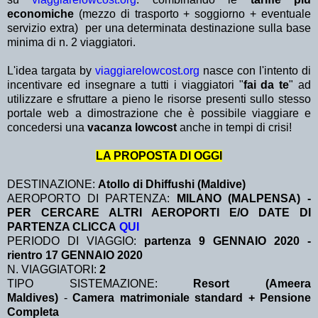
economiche
(mezzo di trasporto + soggiorno + eventuale
servizio extra)
per una determinata destinazione sulla base
minima di n. 2 viaggiatori.
L'idea targata by
viaggiarelowcost.org
nasce con l'intento di
incentivare ed insegnare a tutti i viaggiatori "
fai da te
" ad
utilizzare e sfruttare a pieno le risorse presenti sullo stesso
portale web a dimostrazione che è possibile viaggiare e
concedersi una
vacanza lowcost
anche in tempi di crisi!
LA PROPOSTA DI OGGI
DESTINAZIONE:
Atollo di Dhiffushi (Maldive)
AEROPORTO DI PARTENZA:
MILANO (MALPENSA) -
PER CERCARE ALTRI AEROPORTI E/O DATE DI
PARTENZA CLICCA
QUI
PERIODO DI VIAGGIO:
partenza 9 GENNAIO 2020 -
rientro 17 GENNAIO 2020
N. VIAGGIATORI:
2
TIPO SISTEMAZIONE:
Resort (
Ameera
Maldives
)
-
Camera matrimoniale standard + Pensione
Completa