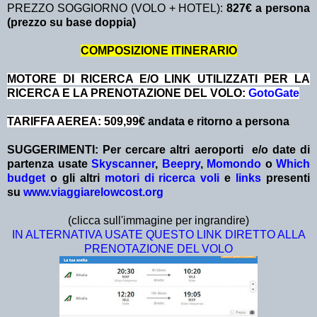
PREZZO SOGGIORNO (VOLO + HOTEL):
827€ a persona
(prezzo su base doppia)
COMPOSIZIONE ITINERARIO
MOTORE DI RICERCA E/O LINK UTILIZZATI PER LA
RICERCA E LA PRENOTAZIONE DEL VOLO:
GotoGate
TARIFFA AEREA: 509,99
€ andata e ritorno a persona
SUGGERIMENTI: Per cercare altri aeroporti e/o date
di
partenza
usate
Skyscanner
,
Beepry
,
Momondo
o
Which
budget
o gli altri
motori di ricerca voli
e
links
presenti
su
www.viaggiarelowcost.org
(clicca sull'immagine per ingrandire)
IN ALTERNATIVA USATE QUESTO LINK DIRETTO ALLA
PRENOTAZIONE DEL VOLO