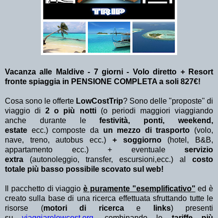
Vacanza alle Maldive - 7 giorni - Volo diretto + Resort
fronte spiaggia in PENSIONE COMPLETA a soli 827€!
Cosa sono le offerte
LowCostTrip
? Sono delle "proposte" di
viaggio di
2 o più notti
(o periodi maggiori viaggiando
anche durante le
festività, ponti, weekend,
estate
ecc.)
composte da
un mezzo di trasporto
(volo,
nave, treno, autobus ecc.)
+ soggiorno
(hotel, B&B,
appartamento ecc.) + eventuale
servizio
extra
(autonoleggio, transfer, escursioni,ecc.) al
costo
totale più basso possibile scovato sul web!
Il pacchetto di viaggio
è puramente "esemplificativo"
ed è
creato sulla base di una ricerca effettuata sfruttando tutte le
risorse (
motori di ricerca
e
links
) presenti
su
viaggiarelowcost.org
. combinando le
tariffe più