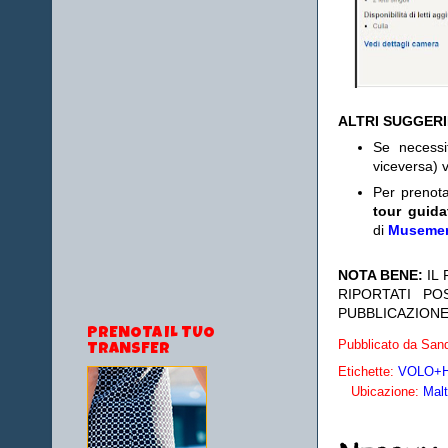
ALTRI SUGGER
Se necess
viceversa) v
Per prenot
tour guida
di
Museme
NOTA BENE:
IL
RIPORTATI P
PUBBLICAZIONE
PRENOTA IL TUO
Pubblicato da
Sand
TRANSFER
Etichette:
VOLO+HO
Ubicazione:
Mal