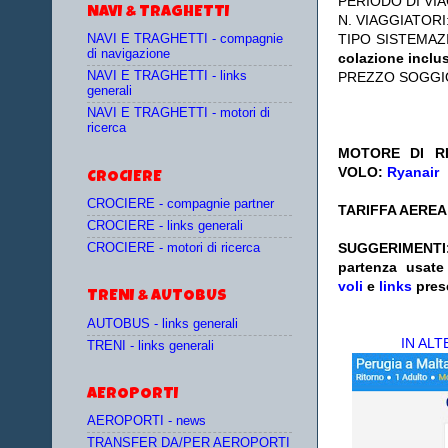
PERIODO DI VIA
NAVI & TRAGHETTI
N. VIAGGIATORI
TIPO SISTEMAZ
NAVI E TRAGHETTI - compagnie
di navigazione
colazione inclu
NAVI E TRAGHETTI - links
PREZZO SOGGI
generali
NAVI E TRAGHETTI - motori di
ricerca
MOTORE DI RI
VOLO:
Ryanair
CROCIERE
CROCIERE - compagnie partner
TARIFFA AEREA:
CROCIERE - links generali
SUGGERIMENTI
CROCIERE - motori di ricerca
partenza
usat
voli
e
links
pres
TRENI & AUTOBUS
AUTOBUS - links generali
IN AL
TRENI - links generali
AEROPORTI
AEROPORTI - news
TRANSFER DA/PER AEROPORTI