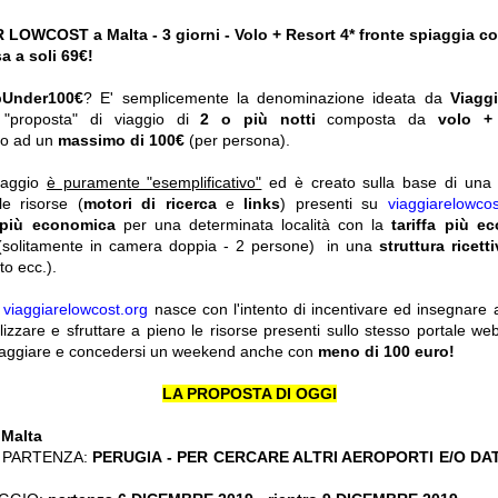
OWCOST a Malta - 3 giorni - Volo + Resort 4* fronte spiaggia co
a a soli 69€!
pUnder100€
? E' semplicemente la denominazione ideata da
Viagg
a "proposta" di viaggio di
2 o più notti
composta da
volo +
ato ad un
massimo di 100€
(per persona).
viaggio
è puramente "esemplificativo"
ed è creato sulla base di una r
le risorse (
motori di ricerca
e
links
) presenti su
viaggiarelowcos
 più economica
per una determinata località con la
tariffa più e
solitamente in camera doppia - 2 persone) in una
struttura ricett
o ecc.).
y
viaggiarelowcost.org
nasce con l'intento di incentivare ed insegnare a t
ilizzare e sfruttare a pieno le risorse presenti sullo stesso portale w
viaggiare e concedersi un weekend anche con
meno di 100 euro!
LA PROPOSTA DI OGGI
:
Malta
 PARTENZA:
PERUGIA - PER CERCARE ALTRI AEROPORTI E/O DA