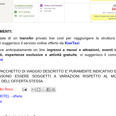
IMENTI:
itate di un
transfer
privato low cost per raggiungere la struttura 
i suggerisco il servizio online offerto da
KiwiTaxi
are anticipatamente on line
ingressi a musei e attrazioni, eventi 
ti, esperienze esclusive e attività gratuite
, vi suggerisco il com
nt
 PACCHETTO DI VIAGGIO DESCRITTO E' PURAMENTE INDICATIVO E
OSSONO ESSERE SOGGETTI A VARIAZIONI RISPETTO AL M
 DELL'OFFERTA STESSA.
ro Rossi
TEL - offerte
ta