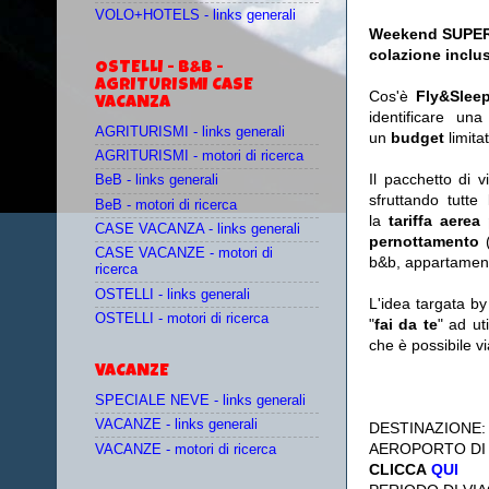
VOLO+HOTELS - links generali
Weekend SUPER L
colazione inclus
OSTELLI - B&B -
AGRITURISMI CASE
Cos'è
Fly&Slee
VACANZA
identificare un
AGRITURISMI - links generali
un
budget
limit
AGRITURISMI - motori di ricerca
Il pacchetto di 
BeB - links generali
sfruttando tutte 
BeB - motori di ricerca
la
tariffa aerea
CASE VACANZA - links generali
pernottamento
(
CASE VACANZE - motori di
b&b, appartament
ricerca
OSTELLI - links generali
L'idea targata b
OSTELLI - motori di ricerca
"
fai da te
" ad ut
che è possibile 
VACANZE
SPECIALE NEVE - links generali
VACANZE - links generali
DESTINAZIONE
AEROPORTO DI
VACANZE - motori di ricerca
CLICCA
QUI