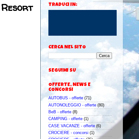
 Resort
TRADUCI IN:
CERCA NEL SITO
SEGUIMI SU
OFFERTE, NEWS E
CONCORSI
AUTOBUS - offerte
(71)
AUTONOLEGGIO - offerte
(80)
BeB - offerte
(8)
CAMPING - offerte
(1)
CASE VACANZE - offerte
(6)
CROCIERE - concorsi
(1)