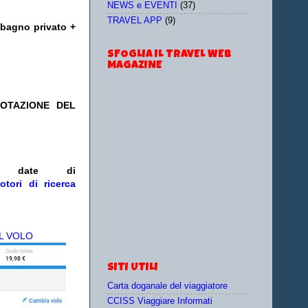
NEWS e EVENTI
(37)
TRAVEL APP
(9)
bagno privato +
SFOGLIA IL TRAVEL WEB
MAGAZINE
NOTAZIONE DEL
/o date
di
otori di ricerca
L VOLO
SITI UTILI
Carta doganale del viaggiatore
CCISS Viaggiare Informati