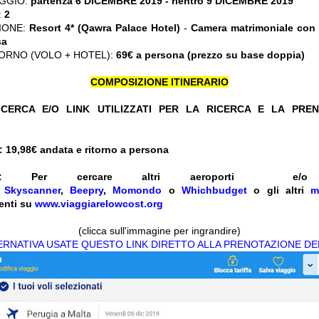
GGIO:
partenza 6 DICEMBRE 2019 - rientro 9 DICEMBRE 2019
:
2
IONE:
Resort 4* (
Qawra Palace Hotel)
-
Camera matrimoniale con 
sa
ORNO (VOLO + HOTEL):
69€ a persona (prezzo su base doppia)
COMPOSIZIONE ITINERARIO
CERCA E/O LINK UTILIZZATI PER LA RICERCA E LA PRE
 19,98
€ andata e ritorno a persona
:
Per cercare altri aeroporti e
e
Skyscanner
,
Beepry
,
Momondo
o
Whichbudget
o gli altri
m
enti su
www.viaggiarelowcost.org
(clicca sull'immagine per ingrandire)
TERNATIVA USATE QUESTO LINK DIRETTO ALLA PRENOTAZIONE DE