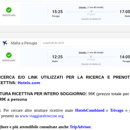
CERCA E/O LINK UTILIZZATI PER LA RICERCA E PRENO
CETTIVA:
Hotels.com
TURA RICETTIVA PER INTERO SOGGIORNO:
98€ (prezzo totale per 
 49€ a persona
:
Per cercare altre strutture ricettive usate
HotelsCombined
e
Trivago
o 
presenti su
www.viaggiarelowcost.org
.
liore e più attendibile consultate anche
TripAdvisor
.