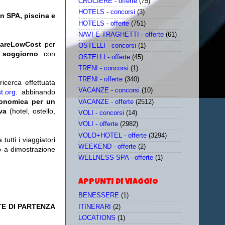
CROCIERE - offerte
(75)
HOTELS - concorsi
(3)
n SPA, piscina e
HOTELS - offerte
(751)
NAVI E TRAGHETTI - offerte
(61)
iareLowCost
per
OSTELLI - concorsi
(1)
 soggiorno
con
OSTELLI - offerte
(45)
TRENI - concorsi
(1)
TRENI - offerte
(340)
icerca effettuata
VACANZE - concorsi
(10)
t.org
. abbinando
conomica per un
VACANZE - offerte
(2512)
iva
(hotel, ostello,
VOLI - concorsi
(14)
VOLI - offerte
(2982)
VOLO+HOTEL - offerte
(3294)
utti i viaggiatori
WEEKEND - offerte
(2)
eb a dimostrazione
WELLNESS SPA - offerte
(1)
APPUNTI DI VIAGGIO
BENESSERE
(1)
TE DI PARTENZA
ITINERARI
(2)
LOCATIONS
(1)