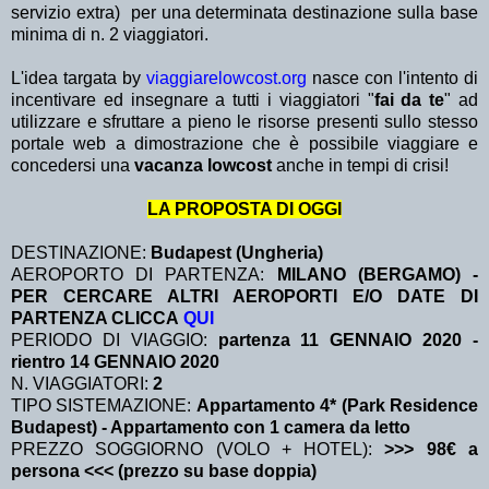
servizio extra)
per una determinata destinazione sulla base
minima di n. 2 viaggiatori.
L'idea targata by
viaggiarelowcost.org
nasce con l'intento di
incentivare ed insegnare a tutti i viaggiatori "
fai da te
" ad
utilizzare e sfruttare a pieno le risorse presenti sullo stesso
portale web a dimostrazione che è possibile viaggiare e
concedersi una
vacanza lowcost
anche in tempi di crisi!
LA PROPOSTA DI OGGI
DESTINAZIONE:
Budapest (Ungheria)
AEROPORTO DI PARTENZA:
MILANO (BERGAMO) -
PER CERCARE ALTRI AEROPORTI E/O DATE DI
PARTENZA CLICCA
QUI
PERIODO DI VIAGGIO:
partenza 11 GENNAIO 2020
-
rientro 14 GENNAIO 2020
N. VIAGGIATORI:
2
TIPO SISTEMAZIONE:
Appartamento 4* (Park Residence
Budapest) - Appartamento con 1 camera da letto
PREZZO SOGGIORNO (VOLO + HOTEL):
>>> 98€ a
persona <<< (prezzo su base doppia)