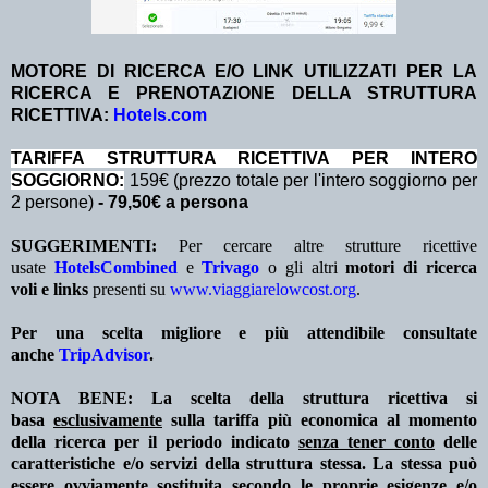
MOTORE DI RICERCA E/O LINK UTILIZZATI PER LA
RICERCA E PRENOTAZIONE DELLA STRUTTURA
RICETTIVA:
Hotels.com
TA
RIFFA STRUTTURA RICETTIVA PER INTERO
SOGGIORNO:
159€ (prezzo totale per l'intero soggiorno per
2 persone)
- 79,50€ a persona
SUGGERIMENTI:
Per cercare altre strutture ricettive
usate
HotelsCombined
e
Trivago
o gli altri
motori di ricerca
voli e links
presenti su
www.viaggiarelowcost.org
.
Per una scelta migliore e più attendibile consultate
anche
TripAdvisor
.
NOTA BENE: La scelta della struttura ricettiva si
basa
esclusivamente
sulla tariffa più economica al momento
della ricerca per il periodo indicato
senza tener conto
delle
caratteristiche e/o servizi della struttura stessa. La stessa può
essere ovviamente sostituita secondo le proprie esigenze e/o