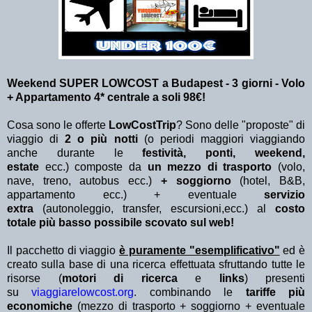
Weekend SUPER LOWCOST a Budapest - 3
giorni - Volo
+ Appartamento 4* centrale a soli 98€!
Cosa sono le offerte
LowCostTrip
? Sono delle "proposte" di
viaggio di
2 o più notti
(o periodi maggiori viaggiando
anche durante le
festività, ponti, weekend,
estate
ecc.)
composte da
un mezzo di trasporto
(volo,
nave, treno, autobus ecc.)
+ soggiorno
(hotel, B&B,
appartamento ecc.) + eventuale
servizio
extra
(autonoleggio, transfer, escursioni,ecc.) al
costo
totale più basso possibile scovato sul web!
Il pacchetto di viaggio
è puramente "esemplificativo"
ed è
creato sulla base di una ricerca effettuata sfruttando tutte le
risorse (
motori di ricerca
e
links
) presenti
su
viaggiarelowcost.org
. combinando le
tariffe più
economiche
(mezzo di trasporto + soggiorno + eventuale