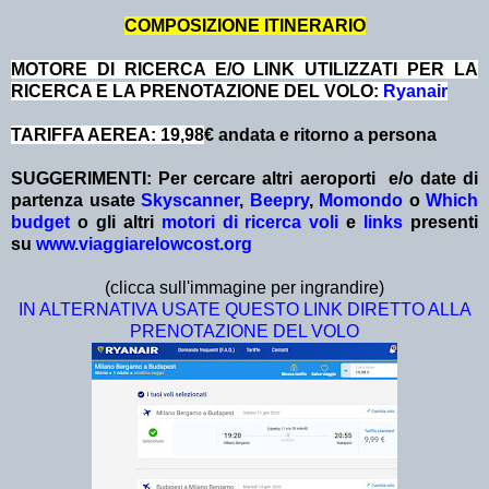
COMPOSIZIONE ITINERARIO
MOTORE DI RICERCA E/O LINK UTILIZZATI PER LA
RICERCA E LA PRENOTAZIONE DEL VOLO:
Ryanair
TARIFFA AEREA: 19,98
€ andata e ritorno a persona
SUGGERIMENTI:
Per cercare altri aeroporti e/o date
di
partenza
usate
Skyscanner
,
Beepry
,
Momondo
o
Which
budget
o gli altri
motori di ricerca voli
e
links
presenti
su
www.viaggiarelowcost.org
(clicca sull'immagine per ingrandire)
IN ALTERNATIVA USATE QUESTO LINK DIRETTO ALLA
PRENOTAZIONE DEL VOLO