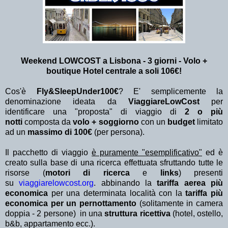
Weekend LOWCOST a Lisbona - 3 giorni - Volo +
boutique Hotel centrale a soli 106€!
Cos'è
Fly&SleepUnder100€
? E' semplicemente la
denominazione ideata da
ViaggiareLowCost
per
identificare una "proposta" di viaggio di
2 o più
notti
composta da
volo + soggiorno
con un
budget
limitato
ad un
massimo di 100€
(per persona).
Il pacchetto di viaggio
è puramente "esemplificativo"
ed è
creato sulla base di una ricerca effettuata sfruttando tutte le
risorse (
motori di ricerca
e
links
) presenti
su
viaggiarelowcost.org
. abbinando la
tariffa aerea più
economica
per una determinata località con la
tariffa più
economica per un pernottamento
(solitamente in camera
doppia - 2 persone) in una
struttura ricettiva
(hotel, ostello,
b&b, appartamento ecc.).