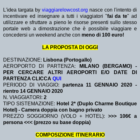
L'idea targata by
viaggiarelowcost.org
nasce con l'intento di
incentivare ed insegnare a tutti i viaggiatori "
fai da te
" ad
utilizzare e sfruttare a pieno le risorse presenti sullo stesso
portale web a dimostrazione che è possibile viaggiare e
concedersi un weekend anche con
meno di 100 euro!
LA PROPOSTA DI OGGI
DESTINAZIONE:
Lisbona (Portogallo)
AEROPORTO DI PARTENZA:
MILANO (BERGAMO) -
PER CERCARE ALTRI AEROPORTI E/O DATE DI
PARTENZA CLICCA
QUI
PERIODO DI VIAGGIO:
partenza 11 GENNAIO 2020
-
rientro 14 GENNAIO 2020
N. VIAGGIATORI:
2
TIPO SISTEMAZIONE:
Hotel 2* (Duplo Charme Boutique
Hotel) - Camera doppia con bagno privato
PREZZO SOGGIORNO (VOLO + HOTEL):
>>> 106€ a
persona <<< (prezzo su base doppia)
COMPOSIZIONE ITINERARIO