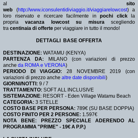
al
sito
web
(
http://www.iconsulentidiviaggio.it/viaggiarelowcost
) a
loro riservato e ricercare facilmente in
pochi click
la
propria
vacanza lowcost su misura
scegliendo
tra
centinaia di offerte
per viaggiare in tutto il mondo!
DETTAGLI BASE OFFERTA
DESTINAZIONE:
WATAMU (KENYA)
PARTENZA DA:
MILANO (con variazioni di prezzo
anche
da ROMA e VERONA
)
PERIODO DI VIAGGIO:
28 NOVEMBRE 2019 (con
variazioni di prezzo anche
altre date disponibili
)
GIORNI/NOTTI:
9 / 7
TRATTAMENTO:
SOFT ALL INCLUSIVE
SISTEMAZIONE
: RESORT - Eden Village Watamu Beach
CATEGORIA:
3 STELLE
COSTO BASE PER PERSONA:
789€ (SU BASE DOPPIA)
COSTO FINITO PER 2 PERSONE:
1.597€
NOTA BENE: PREZZO SPECIALE ADERENDO AL
PROGRAMMA "PRIME" - 19€ A P.P.)