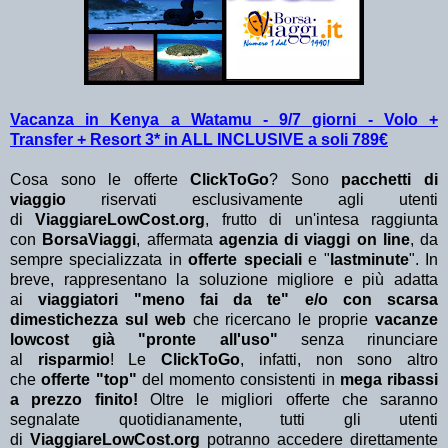
Vacanza in Kenya a Watamu - 9/7 giorni - Volo +
Transfer + Resort 3* in ALL INCLUSIVE a soli 789€
Cosa sono le offerte
ClickToGo
? Sono
pacchetti di
viaggio
riservati esclusivamente agli utenti
di
ViaggiareLowCost.org
, frutto di un'intesa raggiunta
con
BorsaViaggi
, affermata
agenzia di viaggi on line
, da
sempre specializzata in
offerte speciali
e "
lastminute
". In
breve, rappresentano la soluzione migliore e più adatta
ai
viaggiatori "meno fai da te" e/o con scarsa
dimestichezza sul web
che ricercano le proprie
vacanze
lowcost già "pronte all'uso"
senza rinunciare
al
risparmio
! Le
ClickToGo
, infatti, non sono altro
che
offerte "top"
del momento consistenti in
mega ribassi
a prezzo finito!
Oltre le migliori offerte che saranno
segnalate quotidianamente, tutti gli utenti
di
ViaggiareLowCost.org
potranno accedere direttamente