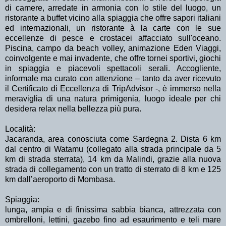
di camere, arredate in armonia con lo stile del luogo, un
ristorante a buffet vicino alla spiaggia che offre sapori italiani
ed internazionali, un ristorante à la carte con le sue
eccellenze di pesce e crostacei affacciato sull'oceano.
Piscina, campo da beach volley, animazione Eden Viaggi,
coinvolgente e mai invadente, che offre tornei sportivi, giochi
in spiaggia e piacevoli spettacoli serali. Accogliente,
informale ma curato con attenzione – tanto da aver ricevuto
il Certificato di Eccellenza di TripAdvisor -, è immerso nella
meraviglia di una natura primigenia, luogo ideale per chi
desidera relax nella bellezza più pura.
Località:
Jacaranda, area conosciuta come Sardegna 2. Dista 6 km
dal centro di Watamu (collegato alla strada principale da 5
km di strada sterrata), 14 km da Malindi, grazie alla nuova
strada di collegamento con un tratto di sterrato di 8 km e 125
km dall’aeroporto di Mombasa.
Spiaggia:
lunga, ampia e di finissima sabbia bianca, attrezzata con
ombrelloni, lettini, gazebo fino ad esaurimento e teli mare