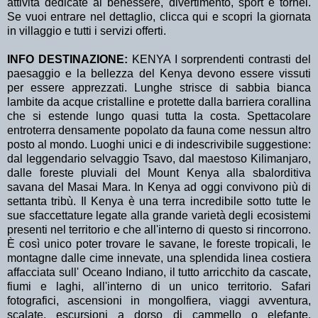
attività dedicate al benessere, divertimento, sport e tornei.
Se vuoi entrare nel dettaglio, clicca qui e scopri la giornata
in villaggio e tutti i servizi offerti.
INFO DESTINAZIONE:
KENYA I sorprendenti contrasti del
paesaggio e la bellezza del Kenya devono essere vissuti
per essere apprezzati. Lunghe strisce di sabbia bianca
lambite da acque cristalline e protette dalla barriera corallina
che si estende lungo quasi tutta la costa. Spettacolare
entroterra densamente popolato da fauna come nessun altro
posto al mondo. Luoghi unici e di indescrivibile suggestione:
dal leggendario selvaggio Tsavo, dal maestoso Kilimanjaro,
dalle foreste pluviali del Mount Kenya alla sbalorditiva
savana del Masai Mara. In Kenya ad oggi convivono più di
settanta tribù. Il Kenya è una terra incredibile sotto tutte le
sue sfaccettature legate alla grande varietà degli ecosistemi
presenti nel territorio e che all'interno di questo si rincorrono.
È così unico poter trovare le savane, le foreste tropicali, le
montagne dalle cime innevate, una splendida linea costiera
affacciata sull' Oceano Indiano, il tutto arricchito da cascate,
fiumi e laghi, all'interno di un unico territorio. Safari
fotografici, ascensioni in mongolfiera, viaggi avventura,
scalate, escursioni a dorso di cammello o elefante,