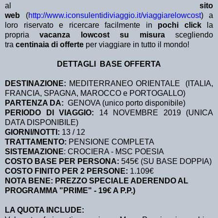
al
sito
web
(
http://www.iconsulentidiviaggio.it/viaggiarelowcost
) a
loro riservato e ricercare facilmente in
pochi click
la
propria
vacanza lowcost su misura
scegliendo
tra
centinaia di offerte
per viaggiare in tutto il mondo!
DETTAGLI BASE OFFERTA
DESTINAZIONE:
MEDITERRANEO ORIENTALE (ITALIA,
FRANCIA, SPAGNA, MAROCCO e PORTOGALLO)
PARTENZA DA:
GENOVA (unico porto disponibile)
PERIODO DI VIAGGIO:
14 NOVEMBRE 2019 (UNICA
DATA DISPONIBILE)
GIORNI/NOTTI:
13 / 12
TRATTAMENTO:
PENSIONE COMPLETA
SISTEMAZIONE
: CROCIERA - MSC POESIA
COSTO BASE PER PERSONA:
545€ (SU BASE DOPPIA)
COSTO FINITO PER 2 PERSONE:
1.109€
NOTA BENE: PREZZO SPECIALE ADERENDO AL
PROGRAMMA "PRIME" - 19€ A P.P.)
LA QUOTA INCLUDE: