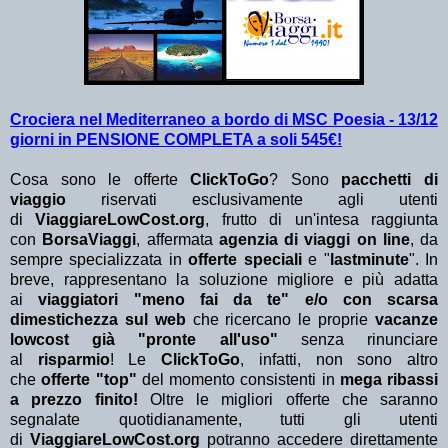
Crociera nel Mediterraneo a bordo di MSC Poesia - 13/12
giorni in PENSIONE COMPLETA a soli 545€!
Cosa sono le offerte
ClickToGo
? Sono
pacchetti di
viaggio
riservati esclusivamente agli utenti
di
ViaggiareLowCost.org
, frutto di un'intesa raggiunta
con
BorsaViaggi
, affermata
agenzia di viaggi on line
, da
sempre specializzata in
offerte speciali
e "
lastminute
". In
breve, rappresentano la soluzione migliore e più adatta
ai
viaggiatori "meno fai da te" e/o con scarsa
dimestichezza sul web
che ricercano le proprie
vacanze
lowcost già "pronte all'uso"
senza rinunciare
al
risparmio
! Le
ClickToGo
, infatti, non sono altro
che
offerte "top"
del momento consistenti in
mega ribassi
a prezzo finito!
Oltre le migliori offerte che saranno
segnalate quotidianamente, tutti gli utenti
di
ViaggiareLowCost.org
potranno accedere direttamente