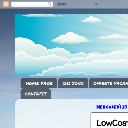
HOME PAGE
CHI SONO
OFFERTE VACAN
CONTATTI
MERCOLEDÌ 23
LowCost