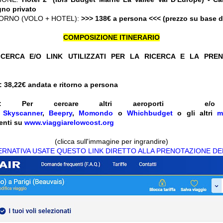
no privato
ORNO (VOLO + HOTEL):
>>> 138€ a persona <<< (prezzo su base 
COMPOSIZIONE ITINERARIO
CERCA E/O LINK UTILIZZATI PER LA RICERCA E LA PRE
 38,22
€ andata e ritorno a persona
ENTI: Per cercare altri aeroporti 
e
Skyscanner
,
Beepry
,
Momondo
o
Whichbudget
o gli altri
m
enti su
www.viaggiarelowcost.org
(clicca sull'immagine per ingrandire)
TERNATIVA USATE QUESTO LINK DIRETTO ALLA PRENOTAZIONE DE