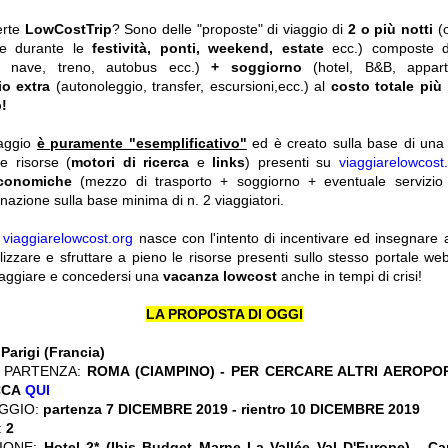
erte
LowCostTrip
? Sono delle "proposte" di viaggio di
2 o più notti
(
he durante le
festività, ponti, weekend, estate
ecc.)
composte 
o, nave, treno, autobus ecc.)
+ soggiorno
(hotel, B&B, appar
io extra
(autonoleggio, transfer, escursioni,ecc.) al
costo totale più
!
iaggio
è puramente "esemplificativo"
ed è creato sulla base di una r
le risorse (
motori di ricerca
e
links
) presenti su
viaggiarelowcost
economiche
(mezzo di trasporto + soggiorno + eventuale servizio 
nazione sulla base minima di n. 2 viaggiatori.
y
viaggiarelowcost.org
nasce con l'intento di incentivare ed insegnare a t
ilizzare e sfruttare a pieno le risorse presenti sullo stesso portale w
viaggiare e concedersi una
vacanza lowcost
anche in tempi di crisi!
LA PROPOSTA DI OGGI
:
Parigi (Francia)
 PARTENZA:
ROMA (CIAMPINO) - PER CERCARE ALTRI AEROPOR
CCA
QUI
GGIO:
partenza 7 DICEMBRE 2019
- rientro 10 DICEMBRE 2019
:
2
ZIONE:
Hotel 2* (Ibis Budget Marne La Vallée Val D'Europe) - Ca