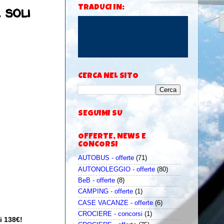
 soli
TRADUCI IN:
CERCA NEL SITO
SEGUIMI SU
OFFERTE, NEWS E
CONCORSI
AUTOBUS - offerte
(71)
AUTONOLEGGIO - offerte
(80)
BeB - offerte
(8)
CAMPING - offerte
(1)
CASE VACANZE - offerte
(6)
CROCIERE - concorsi
(1)
li 138€!