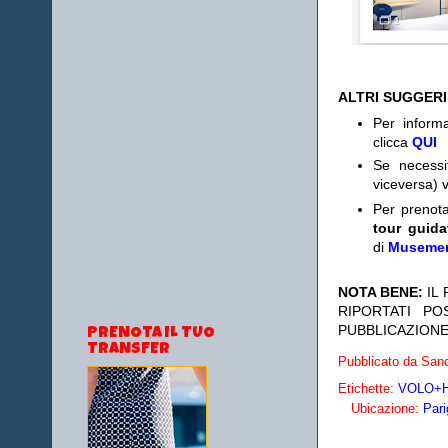
ALTRI SUGGER
Per informa
clicca
QUI
Se necess
viceversa) v
Per prenot
tour guida
di
Museme
NOTA BENE:
IL
RIPORTATI P
PUBBLICAZIONE
PRENOTA IL TUO
TRANSFER
Pubblicato da
Sand
Etichette:
VOLO+HO
Ubicazione:
Pari