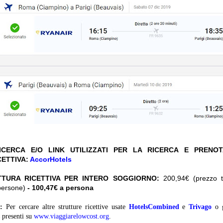
CERCA E/O LINK UTILIZZATI PER LA RICERCA E PRENO
CETTIVA:
AccorHotels
TTURA RICETTIVA PER INTERO SOGGIORNO:
200,94€ (prezzo to
persone)
- 100,47€ a persona
:
Per cercare altre strutture ricettive usate
HotelsCombined
e
Trivago
o 
presenti su
www.viaggiarelowcost.org
.