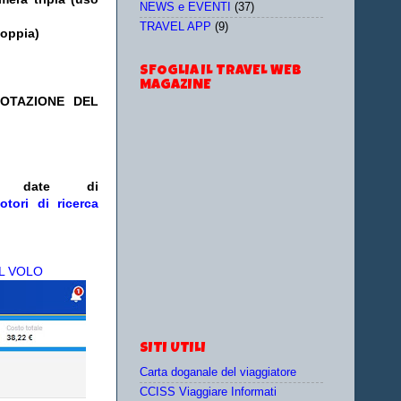
NEWS e EVENTI
(37)
TRAVEL APP
(9)
doppia)
SFOGLIA IL TRAVEL WEB
MAGAZINE
NOTAZIONE DEL
e/o date
di
otori di ricerca
L VOLO
SITI UTILI
Carta doganale del viaggiatore
CCISS Viaggiare Informati