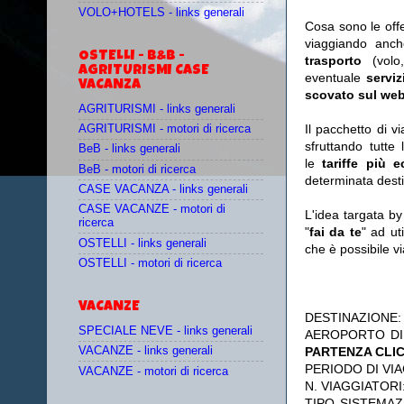
VOLO+HOTELS - links generali
Cosa sono le off
viaggiando anc
OSTELLI - B&B -
trasporto
(vol
AGRITURISMI CASE
eventuale
serviz
VACANZA
scovato sul web
AGRITURISMI - links generali
Il pacchetto di v
AGRITURISMI - motori di ricerca
sfruttando tutte 
BeB - links generali
le
tariffe più 
BeB - motori di ricerca
determinata desti
CASE VACANZA - links generali
CASE VACANZE - motori di
L'idea targata b
ricerca
"
fai da te
" ad ut
OSTELLI - links generali
che è possibile 
OSTELLI - motori di ricerca
VACANZE
DESTINAZIONE
SPECIALE NEVE - links generali
AEROPORTO DI
PARTENZA CLI
VACANZE - links generali
PERIODO DI VIA
VACANZE - motori di ricerca
N. VIAGGIATORI
TIPO SISTEMA