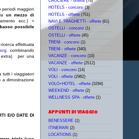
CROCIERE - offerte
(75)
HOTELS - concorsi
(3)
o periodi maggiori
HOTELS - offerte
(751)
da
un mezzo di
tamento ecc.) +
NAVI E TRAGHETTI - offerte
(61)
 basso possibile
OSTELLI - concorsi
(1)
OSTELLI - offerte
(45)
TRENI - concorsi
(1)
icerca effettuata
TRENI - offerte
(340)
.org
. combinando
extra)
per una
VACANZE - concorsi
(10)
VACANZE - offerte
(2512)
VOLI - concorsi
(14)
utti i viaggiatori
VOLI - offerte
(2982)
eb a dimostrazione
VOLO+HOTEL - offerte
(3294)
WEEKEND - offerte
(2)
WELLNESS SPA - offerte
(1)
APPUNTI DI VIAGGIO
TI E/O DATE DI
BENESSERE
(1)
ITINERARI
(2)
LOCATIONS
(1)
mera tripla (uso