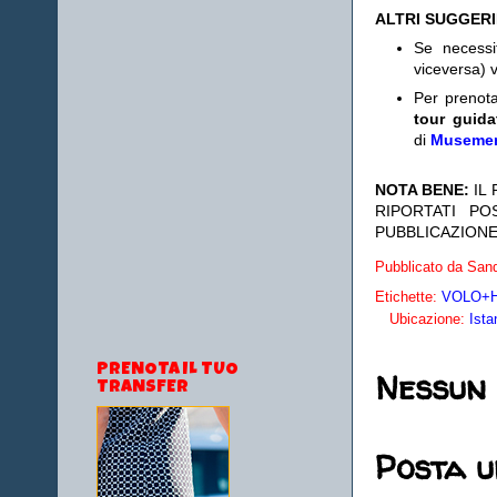
ALTRI SUGGER
Se necess
viceversa) v
Per prenot
tour guida
di
Museme
NOTA BENE:
IL
RIPORTATI P
PUBBLICAZIONE
Pubblicato da
Sand
Etichette:
VOLO+HO
Ubicazione:
Ista
PRENOTA IL TUO
Nessun
TRANSFER
Posta 