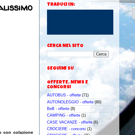
alissimo
TRADUCI IN:
CERCA NEL SITO
SEGUIMI SU
OFFERTE, NEWS E
CONCORSI
AUTOBUS - offerte
(71)
AUTONOLEGGIO - offerte
(80)
BeB - offerte
(8)
CAMPING - offerte
(1)
CASE VACANZE - offerte
(6)
CROCIERE - concorsi
(1)
mo con colazione