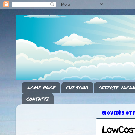
HOME PAGE
CHI SONO
OFFERTE VACAN
CONTATTI
GIOVEDÌ 3 OT
LowCost