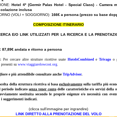
ZIONE:
Hotel 4* (Germir Palas Hotel - Special Class) - Camera 
 colazione inclusa
ORNO (VOLI + SOGGIORNO):
166€ a persona (prezzo su base dop
COMPOSIZIONE ITINERARIO
ERCA E/O LINK UTILIZZATI PER LA RICERCA E LA PRENOTAZ
 87,89
€ andata e ritorno a persona
:
Per cercare altre strutture ricettive usate
HotelsCombined
e
Trivago
o 
presenti su
www.viaggiarelowcost.org
.
liore e più attendibile consultate anche
TripAdvisor
.
lta della struttura ricettiva si basa
esclusivamente
sulla tariffa più ec
il periodo indicato
senza tener conto
delle caratteristiche e/o servizi della 
 ovviamente sostituita secondo le proprie esigenze e/o necessità con event
 i suggerimenti indicati.
(clicca sull'immagine per ingrandire)
LINK DIRETTO ALLA PRENOTAZIONE DEL VOLO