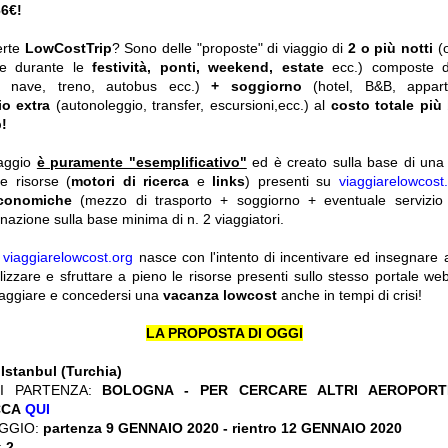
66€!
erte
LowCostTrip
? Sono delle "proposte" di viaggio di
2 o più notti
(
he durante le
festività, ponti, weekend, estate
ecc.)
composte 
o, nave, treno, autobus ecc.)
+ soggiorno
(hotel, B&B, appar
io extra
(autonoleggio, transfer, escursioni,ecc.) al
costo totale più
!
iaggio
è puramente "esemplificativo"
ed è creato sulla base di una r
le risorse (
motori di ricerca
e
links
) presenti su
viaggiarelowcost
economiche
(mezzo di trasporto + soggiorno + eventuale servizio 
nazione sulla base minima di n. 2 viaggiatori.
y
viaggiarelowcost.org
nasce con l'intento di incentivare ed insegnare a t
ilizzare e sfruttare a pieno le risorse presenti sullo stesso portale w
viaggiare e concedersi una
vacanza lowcost
anche in tempi di crisi!
LA PROPOSTA DI OGGI
:
Istanbul (Turchia)
I PARTENZA:
BOLOGNA - PER CERCARE ALTRI AEROPORTI
CCA
QUI
GGIO:
partenza 9 GENNAIO 2020 - rientro 12 GENNAIO 2020
:
2