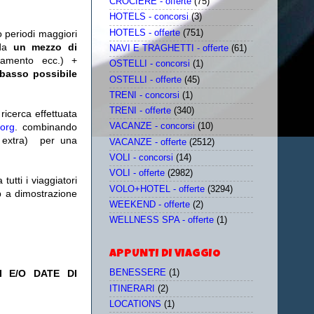
CROCIERE - offerte
(75)
HOTELS - concorsi
(3)
HOTELS - offerte
(751)
o periodi maggiori
da
un mezzo di
NAVI E TRAGHETTI - offerte
(61)
tamento ecc.) +
OSTELLI - concorsi
(1)
 basso possibile
OSTELLI - offerte
(45)
TRENI - concorsi
(1)
TRENI - offerte
(340)
icerca effettuata
.org
. combinando
VACANZE - concorsi
(10)
extra)
per una
VACANZE - offerte
(2512)
VOLI - concorsi
(14)
VOLI - offerte
(2982)
utti i viaggiatori
VOLO+HOTEL - offerte
(3294)
eb a dimostrazione
WEEKEND - offerte
(2)
WELLNESS SPA - offerte
(1)
APPUNTI DI VIAGGIO
 E/O DATE DI
BENESSERE
(1)
ITINERARI
(2)
LOCATIONS
(1)