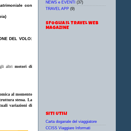
NEWS e EVENTI
(37)
matrimoniale con
TRAVEL APP
(9)
pia)
SFOGLIA IL TRAVEL WEB
MAGAZINE
IONE DEL VOLO:
gli altri
motori di
onomica al momento
struttura stessa. La
uali variazioni di
SITI UTILI
Carta doganale del viaggiatore
CCISS Viaggiare Informati