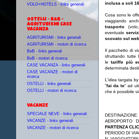
inclusa a soli 1
VOLO+HOTELS - links generali
Cosa sono le off
OSTELLI - B&B -
viaggiando anc
AGRITURISMI CASE
trasporto
(vol
VACANZA
eventuale
serviz
AGRITURISMI - links generali
scovato sul web
AGRITURISMI - motori di ricerca
Il pacchetto di v
BeB - links generali
sfruttando tutte 
BeB - motori di ricerca
le
tariffe più 
CASE VACANZA - links generali
determinata desti
CASE VACANZE - motori di
ricerca
L'idea targata b
OSTELLI - links generali
"
fai da te
" ad ut
OSTELLI - motori di ricerca
che è possibile 
VACANZE
SPECIALE NEVE - links generali
DESTINAZIONE
AEROPORTO D
VACANZE - links generali
PARTENZA CLI
VACANZE - motori di ricerca
PERIODO DI VIA
N. VIAGGIATORI