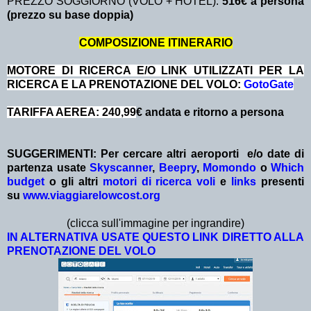
PREZZO SOGGIORNO (VOLO + HOTEL):
516€ a persona
(prezzo su base doppia)
COMPOSIZIONE ITINERARIO
MOTORE DI RICERCA E/O LINK UTILIZZATI PER LA
RICERCA E LA PRENOTAZIONE DEL VOLO:
GotoGate
TARIFFA AEREA: 240,99
€ andata e ritorno a persona
SUGGERIMENTI:
Per cercare altri aeroporti e/o date
di
partenza
usate
Skyscanner
,
Beepry
,
Momondo
o
Which
budget
o gli altri
motori di ricerca voli
e
links
presenti
su
www.viaggiarelowcost.org
(clicca sull'immagine per ingrandire)
IN ALTERNATIVA USATE QUESTO LINK DIRETTO ALLA
PRENOTAZIONE DEL VOLO