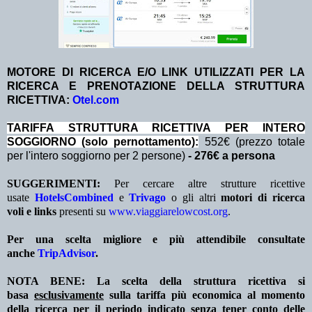
MOTORE DI RICERCA E/O LINK UTILIZZATI PER LA
RICERCA E PRENOTAZIONE DELLA STRUTTURA
RICETTIVA:
Otel.com
TA
RIFFA STRUTTURA RICETTIVA PER INTERO
SOGGIORNO (solo pernottamento):
552€ (prezzo totale
per l'intero soggiorno per 2 persone)
- 276€ a persona
SUGGERIMENTI:
Per cercare altre strutture ricettive
usate
HotelsCombined
e
Trivago
o gli altri
motori di ricerca
voli e links
presenti su
www.viaggiarelowcost.org
.
Per una scelta migliore e più attendibile consultate
anche
TripAdvisor
.
NOTA BENE: La scelta della struttura ricettiva si
basa
esclusivamente
sulla tariffa più economica al momento
della ricerca per il periodo indicato
senza tener conto
delle