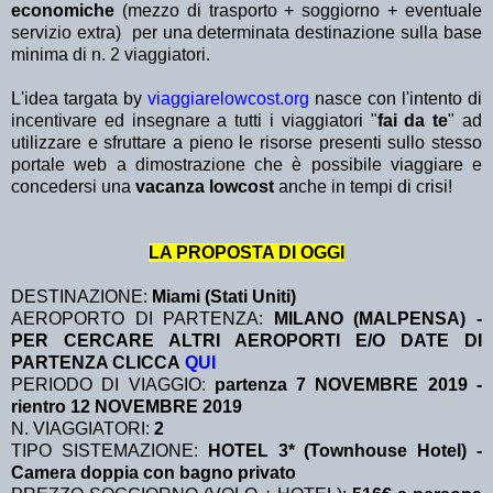
economiche
(mezzo di trasporto + soggiorno + eventuale
servizio extra)
per una determinata destinazione sulla base
minima di n. 2 viaggiatori.
L'idea targata by
viaggiarelowcost.org
nasce con l'intento di
incentivare ed insegnare a tutti i viaggiatori "
fai da te
" ad
utilizzare e sfruttare a pieno le risorse presenti sullo stesso
portale web a dimostrazione che è possibile viaggiare e
concedersi una
vacanza lowcost
anche in tempi di crisi!
LA PROPOSTA DI OGGI
DESTINAZIONE:
Miami (Stati Uniti)
AEROPORTO DI PARTENZA:
MILANO (MALPENSA) -
PER CERCARE ALTRI AEROPORTI E/O DATE DI
PARTENZA CLICCA
QUI
PERIODO DI VIAGGIO:
partenza 7 NOVEMBRE 2019 -
rientro 12 NOVEMBRE 2019
N. VIAGGIATORI:
2
TIPO SISTEMAZIONE:
HOTEL 3* (Townhouse Hotel) -
Camera doppia con bagno privato