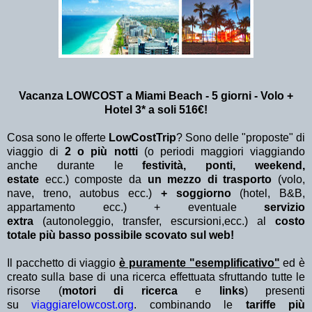
Vacanza LOWCOST a Miami Beach - 5 giorni - Volo +
Hotel 3* a soli 516€!
Cosa sono le offerte
LowCostTrip
? Sono delle "proposte" di
viaggio di
2 o più notti
(o periodi maggiori viaggiando
anche durante le
festività, ponti, weekend,
estate
ecc.)
composte da
un mezzo di trasporto
(volo,
nave, treno, autobus ecc.)
+ soggiorno
(hotel, B&B,
appartamento ecc.) + eventuale
servizio
extra
(autonoleggio, transfer, escursioni,ecc.) al
costo
totale più basso possibile scovato sul web!
Il pacchetto di viaggio
è puramente "esemplificativo"
ed è
creato sulla base di una ricerca effettuata sfruttando tutte le
risorse (
motori di ricerca
e
links
) presenti
su
viaggiarelowcost.org
. combinando le
tariffe più