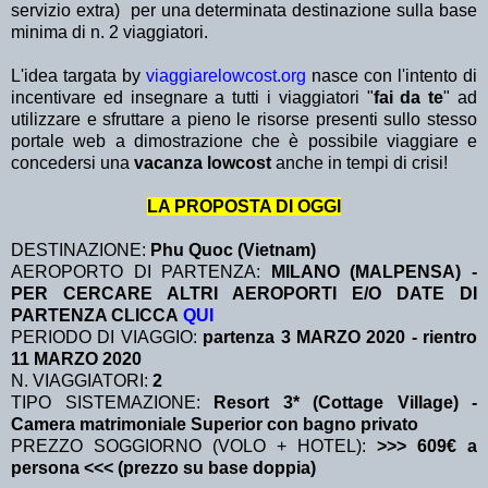
servizio extra)
per una determinata destinazione sulla base
minima di n. 2 viaggiatori.
L'idea targata by
viaggiarelowcost.org
nasce con l'intento di
incentivare ed insegnare a tutti i viaggiatori "
fai da te
" ad
utilizzare e sfruttare a pieno le risorse presenti sullo stesso
portale web a dimostrazione che è possibile viaggiare e
concedersi una
vacanza lowcost
anche in tempi di crisi!
LA PROPOSTA DI OGGI
DESTINAZIONE:
Phu Quoc (Vietnam)
AEROPORTO DI PARTENZA:
MILANO (MALPENSA) -
PER CERCARE ALTRI AEROPORTI E/O DATE DI
PARTENZA CLICCA
QUI
PERIODO DI VIAGGIO:
partenza 3 MARZO 2020
- rientro
11 MARZO 2020
N. VIAGGIATORI:
2
TIPO SISTEMAZIONE:
Resort 3* (Cottage Village) -
Camera matrimoniale Superior con bagno privato
PREZZO SOGGIORNO (VOLO + HOTEL):
>>> 609€ a
persona <<< (prezzo su base doppia)