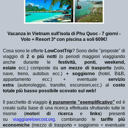
Vacanza in Vietnam sull'isola di Phu Quoc - 7 giorni -
Volo + Resort 3* con piscina a soli 609€!
Cosa sono le offerte
LowCostTrip
? Sono delle "proposte" di
viaggio di
2 o più notti
(o periodi maggiori viaggiando
anche durante le
festività, ponti, weekend,
estate
ecc.)
composte da
un mezzo di trasporto
(volo,
nave, treno, autobus ecc.)
+ soggiorno
(hotel, B&B,
appartamento ecc.) + eventuale
servizio
extra
(autonoleggio, transfer, escursioni,ecc.) al
costo
totale più basso possibile scovato sul web!
Il pacchetto di viaggio
è puramente "esemplificativo"
ed è
creato sulla base di una ricerca effettuata sfruttando tutte le
risorse (
motori di ricerca
e
links
) presenti
su
viaggiarelowcost.org
. combinando le
tariffe più
economiche
(mezzo di trasporto + soggiorno + eventuale