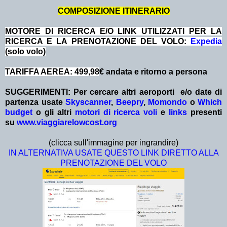
COMPOSIZIONE ITINERARIO
MOTORE DI RICERCA E/O LINK UTILIZZATI PER LA
RICERCA E LA PRENOTAZIONE DEL VOLO:
Expedia
(solo volo)
TARIFFA AEREA: 499,98
€ andata e ritorno a persona
SUGGERIMENTI:
Per cercare altri aeroporti e/o date
di
partenza
usate
Skyscanner
,
Beepry
,
Momondo
o
Which
budget
o gli altri
motori di ricerca voli
e
links
presenti
su
www.viaggiarelowcost.org
(clicca sull'immagine per ingrandire)
IN ALTERNATIVA USATE QUESTO LINK DIRETTO ALLA
PRENOTAZIONE DEL VOLO