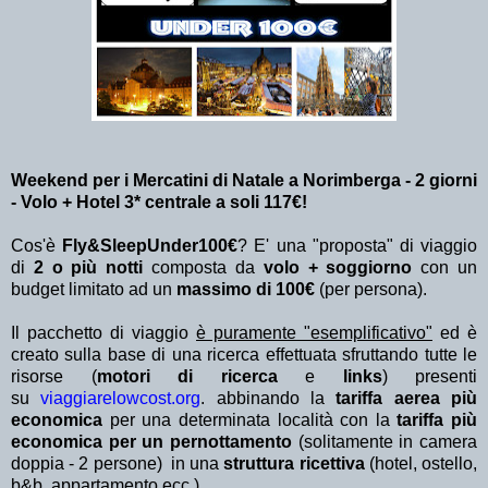
Weekend per i Mercatini di Natale a Norimberga - 2 giorni
- Volo + Hotel 3* centrale a soli 117€!
Cos'è
Fly&SleepUnder100€
? E' una "proposta" di viaggio
di
2 o più notti
composta da
volo + soggiorno
con un
budget limitato ad un
massimo di 100€
(per persona).
Il pacchetto di viaggio
è puramente "esemplificativo"
ed è
creato sulla base di una ricerca effettuata sfruttando tutte le
risorse (
motori di ricerca
e
links
) presenti
su
viaggiarelowcost.org
. abbinando la
tariffa aerea più
economica
per una determinata località con la
tariffa più
economica per un pernottamento
(solitamente in camera
doppia - 2 persone) in una
struttura ricettiva
(hotel, ostello,
b&b, appartamento ecc.).