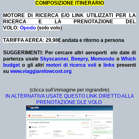
COMPOSIZIONE ITINERARIO
MOTORE DI RICERCA E/O LINK UTILIZZATI PER LA
RICERCA E LA PRENOTAZIONE DEL
VOLO:
Opodo
(solo volo)
TARIFFA AEREA: 29,98
€ andata e ritorno a persona
SUGGERIMENTI:
Per cercare altri aeroporti e/o date
di
partenza
usate
Skyscanner
,
Beepry
,
Momondo
o
Which
budget
o gli altri
motori di ricerca voli
e
links
presenti
su
www.viaggiarelowcost.org
(clicca sull'immagine per ingrandire)
IN ALTERNATIVA USATE QUESTO LINK DIRETTO ALLA
PRENOTAZIONE DLE VOLO