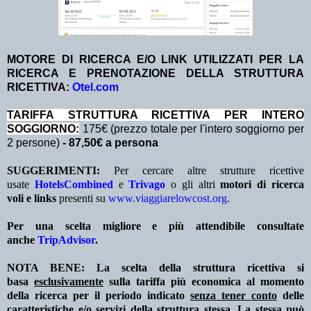
MOTORE DI RICERCA E/O LINK UTILIZZATI PER LA
RICERCA E PRENOTAZIONE DELLA STRUTTURA
RICETTIVA:
Otel.com
TA
RIFFA STRUTTURA RICETTIVA PER INTERO
SOGGIORNO:
175€ (prezzo totale per l'intero soggiorno per
2 persone)
- 87,50
€ a persona
SUGGERIMENTI:
Per cercare altre strutture ricettive
usate
HotelsCombined
e
Trivago
o gli altri
motori di ricerca
voli e links
presenti su
www.viaggiarelowcost.org
.
Per una scelta migliore e più attendibile consultate
anche
TripAdvisor
.
NOTA BENE: La scelta della struttura ricettiva si
basa
esclusivamente
sulla tariffa più economica al momento
della ricerca per il periodo indicato
senza tener conto
delle
caratteristiche e/o servizi della struttura stessa. La stessa può