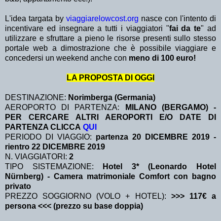
L'idea targata by
viaggiarelowcost.org
nasce con l'intento di
incentivare ed insegnare a tutti i viaggiatori "
fai da te
" ad
utilizzare e sfruttare a pieno le risorse presenti sullo stesso
portale web a dimostrazione che è possibile viaggiare e
concedersi un weekend anche con
meno di 100 euro!
LA PROPOSTA DI OGGI
DESTINAZIONE:
Norimberga (Germania)
AEROPORTO DI PARTENZA:
MILANO (BERGAMO) -
PER CERCARE ALTRI AEROPORTI E/O DATE DI
PARTENZA CLICCA
QUI
PERIODO DI VIAGGIO:
partenza 20 DICEMBRE 2019
-
rientro 22 DICEMBRE 2019
N. VIAGGIATORI:
2
TIPO SISTEMAZIONE:
Hotel 3* (Leonardo Hotel
Nürnberg) - Camera matrimoniale Comfort con bagno
privato
PREZZO SOGGIORNO (VOLO + HOTEL):
>>> 117€ a
persona <<< (prezzo su base doppia)