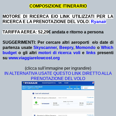
COMPOSIZIONE ITINERARIO
MOTORE DI RICERCA E/O LINK UTILIZZATI PER LA
RICERCA E LA PRENOTAZIONE DEL VOLO:
Ryanair
TARIFFA AEREA: 52,29
€ andata e ritorno a persona
SUGGERIMENTI:
Per cercare altri aeroporti e/o date
di
partenza
usate
Skyscanner
,
Beepry
,
Momondo
o
Which
budget
o gli altri
motori di ricerca voli
e
links
presenti
su
www.viaggiarelowcost.org
(clicca sull'immagine per ingrandire)
IN ALTERNATIVA USATE QUESTO LINK DIRETTO ALLA
PRENOTAZIONE DEL VOLO