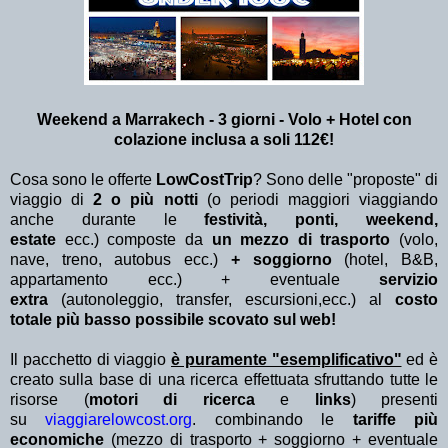
Weekend a Marrakech - 3 giorni - Volo + Hotel con
colazione inclusa a soli 112€!
Cosa sono le offerte
LowCostTrip
? Sono delle "proposte" di
viaggio di
2 o più notti
(o periodi maggiori viaggiando
anche durante le
festività, ponti, weekend,
estate
ecc.)
composte da
un mezzo di trasporto
(volo,
nave, treno, autobus ecc.)
+ soggiorno
(hotel, B&B,
appartamento ecc.) + eventuale
servizio
extra
(autonoleggio, transfer, escursioni,ecc.) al
costo
totale più basso possibile scovato sul web!
Il pacchetto di viaggio
è puramente "esemplificativo"
ed è
creato sulla base di una ricerca effettuata sfruttando tutte le
risorse (
motori di ricerca
e
links
) presenti
su
viaggiarelowcost.org
. combinando le
tariffe più
economiche
(mezzo di trasporto + soggiorno + eventuale