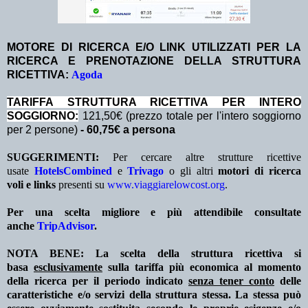
MOTORE DI RICERCA E/O LINK UTILIZZATI PER LA
RICERCA E PRENOTAZIONE DELLA STRUTTURA
RICETTIVA:
Agoda
TA
RIFFA STRUTTURA RICETTIVA PER INTERO
SOGGIORNO:
121,50€ (prezzo totale per l'intero soggiorno
per 2 persone)
- 60,75€ a persona
SUGGERIMENTI:
Per cercare altre strutture ricettive
usate
HotelsCombined
e
Trivago
o gli altri
motori di ricerca
voli e links
presenti su
www.viaggiarelowcost.org
.
Per una scelta migliore e più attendibile consultate
anche
TripAdvisor
.
NOTA BENE: La scelta della struttura ricettiva si
basa
esclusivamente
sulla tariffa più economica al momento
della ricerca per il periodo indicato
senza tener conto
delle
caratteristiche e/o servizi della struttura stessa. La stessa può