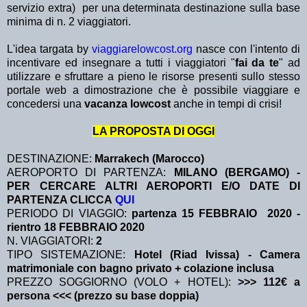
servizio extra)
per una determinata destinazione sulla base
minima di n. 2 viaggiatori.
L'idea targata by
viaggiarelowcost.org
nasce con l'intento di
incentivare ed insegnare a tutti i viaggiatori "
fai da te
" ad
utilizzare e sfruttare a pieno le risorse presenti sullo stesso
portale web a dimostrazione che è possibile viaggiare e
concedersi una
vacanza lowcost
anche in tempi di crisi!
LA PROPOSTA DI OGGI
DESTINAZIONE:
Marrakech (Marocco)
AEROPORTO DI PARTENZA:
MILANO (BERGAMO) -
PER CERCARE ALTRI AEROPORTI E/O DATE DI
PARTENZA CLICCA
QUI
PERIODO DI VIAGGIO:
partenza 15 FEBBRAIO 2020
-
rientro 18 FEBBRAIO 2020
N. VIAGGIATORI:
2
TIPO SISTEMAZIONE:
Hotel (Riad Ivissa) - Camera
matrimoniale con bagno privato + colazione inclusa
PREZZO SOGGIORNO (VOLO + HOTEL):
>>> 112€ a
persona <<< (prezzo su base doppia)