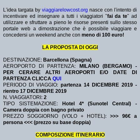
L'idea targata by
viaggiarelowcost.org
nasce con l'intento di
incentivare ed insegnare a tutti i viaggiatori "
fai da te
" ad
utilizzare e sfruttare a pieno le risorse presenti sullo stesso
portale web a dimostrazione che è possibile viaggiare e
concedersi un weekend anche con
meno di 100 euro!
LA PROPOSTA DI OGGI
DESTINAZIONE:
Barcellona (Spagna)
AEROPORTO DI PARTENZA:
MILANO (BERGAMO) -
PER CERARE ALTRI AEROPORTI E/O DATE DI
PARTENZA CLICCA
QUI
PERIODO DI VIAGGIO:
partenza 14 DICEMBRE 2019
-
rientro 17 DICEMBRE 2019
N. VIAGGIATORI:
2
TIPO SISTEMAZIONE:
Hotel 4* (Sunotel Central) -
Camera doppia con bagno privato
PREZZO SOGGIORNO (VOLO + HOTEL):
>>> 96€ a
persona <<< (prezzo su base doppia)
COMPOSIZIONE ITINERARIO