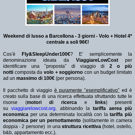
Weekend di lusso a Barcellona - 3 giorni - Volo + Hotel 4*
centrale
a soli 96€!
Cos'è
Fly&SleepUnder100€
? E' semplicemente la
denominazione ideata da
ViaggiareLowCost
per
identificare una "proposta" di viaggio di
2 o più
notti
composta da
volo + soggiorno
con un budget limitato
ad un
massimo di 100€
(per persona).
Il pacchetto di viaggio
è puramente "esemplificativo"
ed è
creato sulla base di una ricerca effettuata sfruttando tutte le
risorse (
motori di ricerca
e
links
) presenti
su
viaggiarelowcost.org
. abbinando la
tariffa aerea più
economica
per una determinata località con la
tariffa più
economica per un pernottamento
(solitamente in camera
doppia - 2 persone) in una
struttura ricettiva
(hotel, ostello,
b&b, appartamento ecc.).