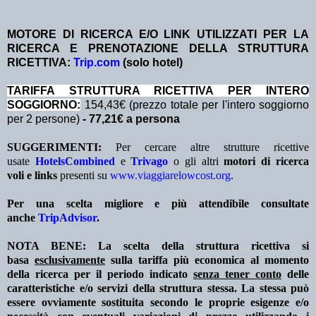
MOTORE DI RICERCA E/O LINK UTILIZZATI PER LA
RICERCA E PRENOTAZIONE DELLA STRUTTURA
RICETTIVA:
Trip.com
(solo hotel)
TA
RIFFA STRUTTURA RICETTIVA PER INTERO
SOGGIORNO:
154,43€ (prezzo totale per l'intero soggiorno
per 2 persone)
- 77,21€ a persona
SUGGERIMENTI:
Per cercare altre strutture ricettive
usate
HotelsCombined
e
Trivago
o gli altri
motori di ricerca
voli e links
presenti su
www.viaggiarelowcost.org
.
Per una scelta migliore e più attendibile consultate
anche
TripAdvisor
.
NOTA BENE: La scelta della struttura ricettiva si
basa
esclusivamente
sulla tariffa più economica al momento
della ricerca per il periodo indicato
senza tener conto
delle
caratteristiche e/o servizi della struttura stessa. La stessa può
essere ovviamente sostituita secondo le proprie esigenze e/o