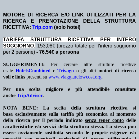
MOTORE DI RICERCA E/O LINK UTILIZZATI PER LA
RICERCA E PRENOTAZIONE DELLA STRUTTURA
RICETTIVA:
Trip.com
(solo hotel)
TA
RIFFA STRUTTURA RICETTIVA PER INTERO
SOGGIORNO:
153,08€ (prezzo totale per l'intero soggiorno
per 2 persone)
- 76,54€ a persona
SUGGERIMENTI:
Per cercare altre strutture ricettive
usate
HotelsCombined
e
Trivago
o gli altri
motori di ricerca
voli e links
presenti su
www.viaggiarelowcost.org
.
Per una scelta migliore e più attendibile consultate
anche
TripAdvisor
.
NOTA BENE: La scelta della struttura ricettiva si
basa
esclusivamente
sulla tariffa più economica al momento
della ricerca per il periodo indicato
senza tener conto
delle
caratteristiche e/o servizi della struttura stessa. La stessa può
essere ovviamente sostituita secondo le proprie esigenze e/o
necessità con eventuali variazioni di prezzo utilizzando i