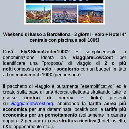
Weekend di lusso a Barcellona - 3 giorni - Volo + Hotel 4*
centrale con piscina
a soli 109€!
Cos'è
Fly&SleepUnder100€
? E' semplicemente la
denominazione ideata da
ViaggiareLowCost
per
identificare una "proposta" di viaggio di
2 o più
notti
composta da
volo + soggiorno
con un budget limitato
ad un
massimo di 100€
(per persona).
Il pacchetto di viaggio
è puramente "esemplificativo"
ed è
creato sulla base di una ricerca effettuata sfruttando tutte le
risorse (
motori di ricerca
e
links
) presenti
su
viaggiarelowcost.org
. abbinando la
tariffa aerea più
economica
per una determinata località con la
tariffa più
economica per un pernottamento
(solitamente in camera
doppia - 2 persone) in una
struttura ricettiva
(hotel, ostello,
b&b, appartamento ecc.).