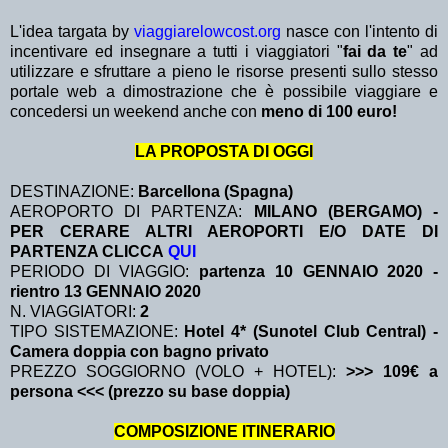
L'idea targata by
viaggiarelowcost.org
nasce con l'intento di
incentivare ed insegnare a tutti i viaggiatori "
fai da te
" ad
utilizzare e sfruttare a pieno le risorse presenti sullo stesso
portale web a dimostrazione che è possibile viaggiare e
concedersi un weekend anche con
meno di 100 euro!
LA PROPOSTA DI OGGI
DESTINAZIONE:
Barcellona (Spagna)
AEROPORTO DI PARTENZA:
MILANO (BERGAMO) -
PER CERARE ALTRI AEROPORTI E/O DATE DI
PARTENZA CLICCA
QUI
PERIODO DI VIAGGIO:
partenza 10 GENNAIO 2020
-
rientro 13 GENNAIO 2020
N. VIAGGIATORI:
2
TIPO SISTEMAZIONE:
Hotel 4* (Sunotel Club Central) -
Camera doppia con bagno privato
PREZZO SOGGIORNO (VOLO + HOTEL):
>>> 109€ a
persona <<< (prezzo su base doppia)
COMPOSIZIONE ITINERARIO