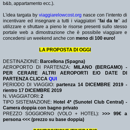
b&b, appartamento ecc.).
L'idea targata by
viaggiarelowcost.org
nasce con l'intento di
incentivare ed insegnare a tutti i viaggiatori "
fai da te
" ad
utilizzare e sfruttare a pieno le risorse presenti sullo stesso
portale web a dimostrazione che è possibile viaggiare e
concedersi un weekend anche con
meno di 100 euro!
LA PROPOSTA DI OGGI
DESTINAZIONE:
Barcellona (Spagna)
AEROPORTO DI PARTENZA:
MILANO (BERGAMO) -
PER CERARE ALTRI AEROPORTI E/O DATE DI
PARTENZA CLICCA
QUI
PERIODO DI VIAGGIO:
partenza 14 DICEMBRE 2019
-
rientro 17 DICEMBRE 2019
N. VIAGGIATORI:
2
TIPO SISTEMAZIONE:
Hotel 4* (Sunotel Club Central) -
Camera doppia con bagno privato
PREZZO SOGGIORNO (VOLO + HOTEL):
>>> 99€ a
persona <<< (prezzo su base doppia)