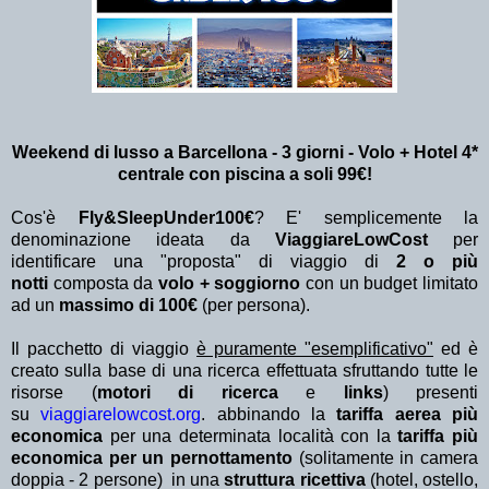
Weekend di lusso a Barcellona - 3 giorni - Volo + Hotel 4*
centrale con piscina
a soli 99€!
Cos'è
Fly&SleepUnder100€
? E' semplicemente la
denominazione ideata da
ViaggiareLowCost
per
identificare una "proposta" di viaggio di
2 o più
notti
composta da
volo + soggiorno
con un budget limitato
ad un
massimo di 100€
(per persona).
Il pacchetto di viaggio
è puramente "esemplificativo"
ed è
creato sulla base di una ricerca effettuata sfruttando tutte le
risorse (
motori di ricerca
e
links
) presenti
su
viaggiarelowcost.org
. abbinando la
tariffa aerea più
economica
per una determinata località con la
tariffa più
economica per un pernottamento
(solitamente in camera
doppia - 2 persone) in una
struttura ricettiva
(hotel, ostello,