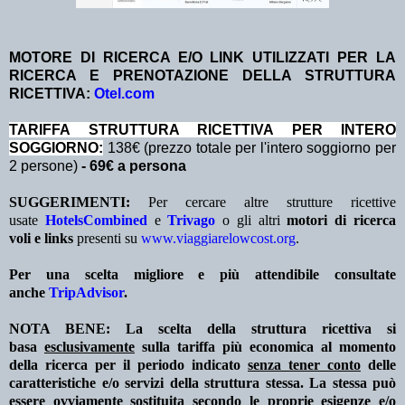
MOTORE DI RICERCA E/O LINK UTILIZZATI PER LA
RICERCA E PRENOTAZIONE DELLA STRUTTURA
RICETTIVA:
Otel.com
TA
RIFFA STRUTTURA RICETTIVA PER INTERO
SOGGIORNO:
138€ (prezzo totale per l'intero soggiorno per
2 persone)
- 69€ a persona
SUGGERIMENTI:
Per cercare altre strutture ricettive
usate
HotelsCombined
e
Trivago
o gli altri
motori di ricerca
voli e links
presenti su
www.viaggiarelowcost.org
.
Per una scelta migliore e più attendibile consultate
anche
TripAdvisor
.
NOTA BENE: La scelta della struttura ricettiva si
basa
esclusivamente
sulla tariffa più economica al momento
della ricerca per il periodo indicato
senza tener conto
delle
caratteristiche e/o servizi della struttura stessa. La stessa può
essere ovviamente sostituita secondo le proprie esigenze e/o