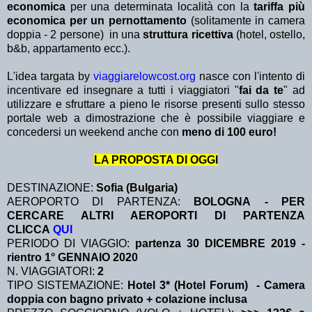
economica
per una determinata località con la
tariffa più
economica per un pernottamento
(solitamente in camera
doppia - 2 persone) in una
struttura ricettiva
(hotel, ostello,
b&b, appartamento ecc.).
L'idea targata by
viaggiarelowcost.org
nasce con l'intento di
incentivare ed insegnare a tutti i viaggiatori "
fai da te
" ad
utilizzare e sfruttare a pieno le risorse presenti sullo stesso
portale web a dimostrazione che è possibile viaggiare e
concedersi un weekend anche con
meno di 100 euro!
LA PROPOSTA DI OGGI
DESTINAZIONE:
Sofia (Bulgaria)
AEROPORTO DI PARTENZA:
BOLOGNA - PER
CERCARE ALTRI AEROPORTI DI PARTENZA
CLICCA
QUI
PERIODO DI VIAGGIO:
partenza 30 DICEMBRE 2019
-
rientro 1° GENNAIO 2020
N. VIAGGIATORI:
2
TIPO SISTEMAZIONE:
Hotel 3* (Hotel Forum) - Camera
doppia con bagno privato + colazione inclusa