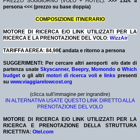
PREZZO SOGGIORNO (VOLO + HOTEL):
>>> 132€ a
persona <<< (prezzo su base doppia)
COMPOSIZIONE ITINERARIO
MOTORE DI RICERCA E/O LINK UTILIZZATI PER LA
RICERCA E LA PRENOTAZIONE DEL VOLO:
WizzAir
TARIFFA AEREA: 84,98
€ andata e ritorno a persona
SUGGERIMENTI:
Per cercare altri aeroporti e/o date
di
partenza
usate
Skyscanner
,
Beepry
,
Momondo
o
Which
budget
o gli altri
motori di ricerca voli
e
links
presenti
su
www.viaggiarelowcost.org
(clicca sull'immagine per ingrandire)
IN ALTERNATIVA USATE QUESTO LINK DIRETTO ALLA
PRENOTAZIONE DEL VOLO
MOTORE DI RICERCA E/O LINK UTILIZZATI PER LA
RICERCA E PRENOTAZIONE DELLA STRUTTURA
RICETTIVA:
Otel.com