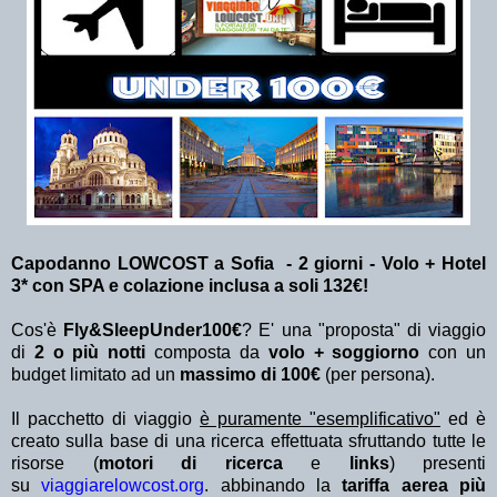
Capodanno LOWCOST a Sofia - 2 giorni - Volo + Hotel
3* con SPA e colazione inclusa a soli 132€!
Cos'è
Fly&SleepUnder100€
? E' una "proposta" di viaggio
di
2 o più notti
composta da
volo + soggiorno
con un
budget limitato ad un
massimo di 100€
(per persona).
Il pacchetto di viaggio
è puramente "esemplificativo"
ed è
creato sulla base di una ricerca effettuata sfruttando tutte le
risorse (
motori di ricerca
e
links
) presenti
su
viaggiarelowcost.org
. abbinando la
tariffa aerea più