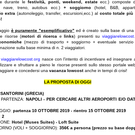
he durante le
festività, ponti, weekend, estate
ecc.)
composte 
o, nave, treno, autobus ecc.)
+ soggiorno
(hotel, B&B, appar
io extra
(autonoleggio, transfer, escursioni,ecc.) al
costo totale più
!
iaggio
è puramente "esemplificativo"
ed è creato sulla base di una r
le risorse (
motori di ricerca
e
links
) presenti su
viaggiarelowcost
economiche
(mezzo di trasporto + soggiorno + eventuale servizio 
nazione sulla base minima di n. 2 viaggiatori.
y
viaggiarelowcost.org
nasce con l'intento di incentivare ed insegnare a t
ilizzare e sfruttare a pieno le risorse presenti sullo stesso portale w
viaggiare e concedersi una
vacanza lowcost
anche in tempi di crisi!
LA PROPOSTA DI OGGI
:
SANTORINI (GRECIA)
 PARTENZA:
NAPOLI - PER CERCARE ALTRI AEROPORTI E/O DA
GGIO:
partenza 10 OTTOBRE 2019 - rientro 15 OTTOBRE 2019
:
2
IONE:
Hotel (Muses Suites) - Loft Suite
ORNO (VOLI + SOGGIORNO):
356€ a persona (prezzo su base dop