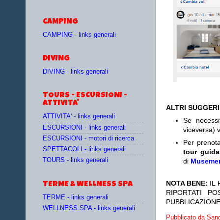
CAMPING
CAMPING - links generali
DIVING
DIVING - links generali
TOURS - ESCURSIONI -
ATTIVITA'
ALTRI SUGGER
ATTIVITA' - links generali
Se necess
ESCURSIONI - links generali
viceversa) v
ESCURSIONI - motori di ricerca
Per prenot
SPETTACOLI - links generali
tour guida
TOURS - links generali
di
Museme
NOTA BENE:
IL
TERME & WELLNESS SPA
RIPORTATI P
TERME - links generali
PUBBLICAZIONE
WELLNESS SPA - links generali
Pubblicato da
Sand