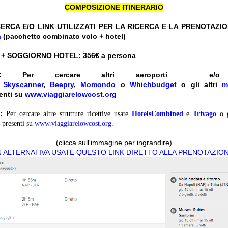
COMPOSIZIONE ITINERARIO
ERCA E/O LINK UTILIZZATI PER LA RICERCA E LA PRENOTAZI
a
(pacchetto combinato volo + hotel)
 + SOGGIORNO HOTEL: 356
€ a persona
:
Per cercare altri aeroporti e
e
Skyscanner
,
Beepry
,
Momondo
o
Whichbudget
o gli altri
m
enti su
www.viaggiarelowcost.org
:
Per cercare altre strutture ricettive usate
HotelsCombined
e
Trivago
o 
presenti su
www.viaggiarelowcost.org
.
(clicca sull'immagine per ingrandire)
N ALTERNATIVA USATE QUESTO LINK DIRETTO ALLA PRENOTAZIO