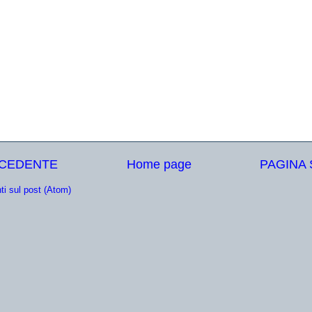
ECEDENTE
Home page
PAGINA
i sul post (Atom)