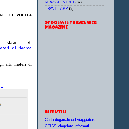
NEWS e EVENTI
(37)
TRAVEL APP
(9)
ONE DEL VOLO e
SFOGLIA IL TRAVEL WEB
MAGAZINE
/o date
di
otori di ricerca
gli altri
motori di
NE
SITI UTILI
Carta doganale del viaggiatore
CCISS Viaggiare Informati