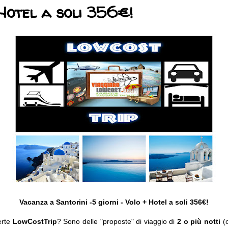
Hotel a soli 356€!
Vacanza
a Santorini -5 giorni - Volo + Hotel a soli 356€!
erte
LowCostTrip
? Sono delle "proposte" di viaggio di
2 o più notti
(