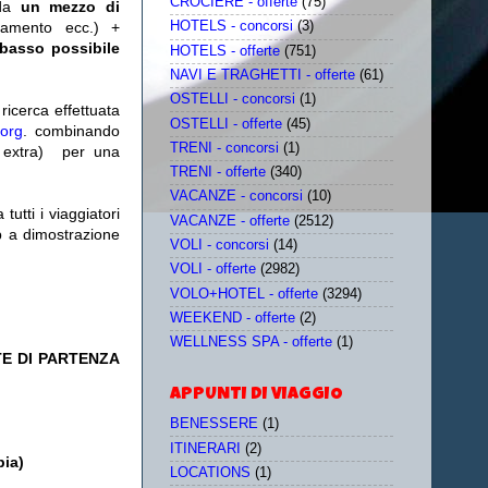
CROCIERE - offerte
(75)
da
un mezzo di
tamento ecc.) +
HOTELS - concorsi
(3)
 basso possibile
HOTELS - offerte
(751)
NAVI E TRAGHETTI - offerte
(61)
OSTELLI - concorsi
(1)
icerca effettuata
OSTELLI - offerte
(45)
.org
. combinando
TRENI - concorsi
(1)
extra)
per una
TRENI - offerte
(340)
VACANZE - concorsi
(10)
utti i viaggiatori
VACANZE - offerte
(2512)
eb a dimostrazione
VOLI - concorsi
(14)
VOLI - offerte
(2982)
VOLO+HOTEL - offerte
(3294)
WEEKEND - offerte
(2)
WELLNESS SPA - offerte
(1)
TE DI PARTENZA
APPUNTI DI VIAGGIO
BENESSERE
(1)
ITINERARI
(2)
pia)
LOCATIONS
(1)