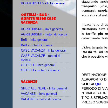
viaggiando anc
VOLO+HOTELS - links generali
trasporto
(vol
eventuale
serviz
OSTELLI - B&B -
scovato sul web
AGRITURISMI CASE
VACANZA
Il pacchetto di v
sfruttando tutte 
AGRITURISMI - links generali
le
tariffe più 
AGRITURISMI - motori di ricerca
determinata desti
BeB - links generali
BeB - motori di ricerca
L'idea targata b
CASE VACANZA - links generali
"
fai da te
" ad ut
CASE VACANZE - motori di
che è possibile 
ricerca
OSTELLI - links generali
OSTELLI - motori di ricerca
DESTINAZIONE
AEROPORTO DI
VACANZE
CLICCA
QUI
PERIODO DI VIA
SPECIALE NEVE - links generali
N. VIAGGIATORI
VACANZE - links generali
TIPO SISTEMAZ
VACANZE - motori di ricerca
PREZZO SOGGI