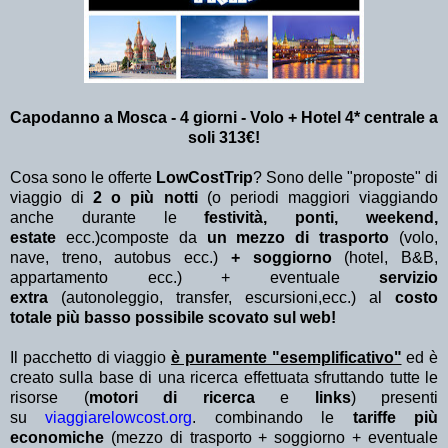
Capodanno a Mosca - 4 giorni - Volo + Hotel 4* centrale
a
soli 313€!
Cosa sono le offerte
LowCostTrip
? Sono delle "proposte" di
viaggio di
2 o più notti
(o periodi maggiori viaggiando
anche durante le
festività, ponti, weekend,
estate
ecc.)
composte da
un mezzo di trasporto
(volo,
nave, treno, autobus ecc.)
+ soggiorno
(hotel, B&B,
appartamento ecc.) + eventuale
servizio
extra
(autonoleggio, transfer, escursioni,ecc.) al
costo
totale più basso possibile scovato sul web!
Il pacchetto di viaggio
è puramente "esemplificativo"
ed è
creato sulla base di una ricerca effettuata sfruttando tutte le
risorse (
motori di ricerca
e
links
) presenti
su
viaggiarelowcost.org
. combinando le
tariffe più
economiche
(mezzo di trasporto + soggiorno + eventuale