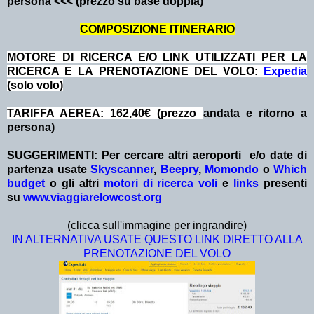
persona <<< (prezzo su base doppia)
COMPOSIZIONE ITINERARIO
MOTORE DI RICERCA E/O LINK UTILIZZATI PER LA
RICERCA E LA PRENOTAZIONE DEL VOLO:
Expedia
(solo volo)
TARIFFA AEREA: 162,40€ (prezzo
andata e ritorno a
persona)
SUGGERIMENTI:
Per cercare altri aeroporti e/o date
di
partenza
usate
Skyscanner
,
Beepry
,
Momondo
o
Which
budget
o gli altri
motori di ricerca voli
e
links
presenti
su
www.viaggiarelowcost.org
(clicca sull'immagine per ingrandire)
IN ALTERNATIVA USATE QUESTO LINK DIRETTO ALLA
PRENOTAZIONE DEL VOLO