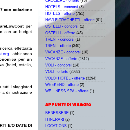
CROCIERE - offerte
(75)
HOTELS - concorsi
(3)
47 con colazione
HOTELS - offerte
(751)
NAVI E TRAGHETTI - offerte
(61)
iareLowCost
per
OSTELLI - concorsi
(1)
no
con un budget
OSTELLI - offerte
(45)
TRENI - concorsi
(1)
TRENI - offerte
(340)
icerca effettuata
VACANZE - concorsi
(10)
t.org
. abbinando
VACANZE - offerte
(2512)
conomica per un
iva
(hotel, ostello,
VOLI - concorsi
(14)
VOLI - offerte
(2982)
VOLO+HOTEL - offerte
(3294)
WEEKEND - offerte
(2)
utti i viaggiatori
WELLNESS SPA - offerte
(1)
eb a dimostrazione
APPUNTI DI VIAGGIO
BENESSERE
(1)
ITINERARI
(2)
TI E/O DATE DI
LOCATIONS
(1)