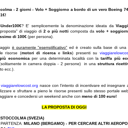
olma - 2 giorni - Volo + Soggiorno a bordo di un vero Boeing 7
41€!
pUnder100€
? E' semplicemente la denominazione ideata da
Viagg
"proposta" di viaggio di
2 o più notti
composta da
volo + soggior
ssimo di 100€
(per persona).
viaggio
è puramente "esemplificativo"
ed è creato sulla base di una r
le risorse (
motori di ricerca
e
links
) presenti su
viaggiarelowcos
 più economica
per una determinata località con la
tariffa più e
solitamente in camera doppia - 2 persone) in una
struttura ricett
o ecc.).
y
viaggiarelowcost.org
nasce con l'intento di incentivare ed insegnare a t
ilizzare e sfruttare a pieno le risorse presenti sullo stesso portale w
viaggiare e concedersi un weekend anche con
meno di 100 euro!
LA PROPOSTA DI OGGI
:
STOCCOLMA (SVEZIA)
 PARTENZA:
MILANO (BERGAMO) - PER CERCARE ALTRI AEROPOR