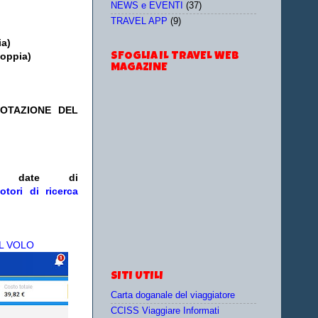
NEWS e EVENTI
(37)
TRAVEL APP
(9)
ia)
doppia)
SFOGLIA IL TRAVEL WEB
MAGAZINE
NOTAZIONE DEL
/o date
di
otori di ricerca
L VOLO
SITI UTILI
Carta doganale del viaggiatore
CCISS Viaggiare Informati