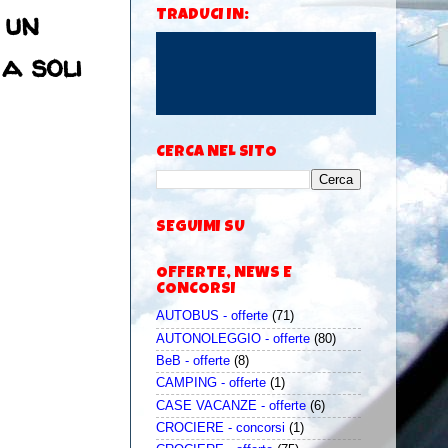
 un
TRADUCI IN:
a soli
CERCA NEL SITO
SEGUIMI SU
OFFERTE, NEWS E
CONCORSI
AUTOBUS - offerte
(71)
AUTONOLEGGIO - offerte
(80)
BeB - offerte
(8)
CAMPING - offerte
(1)
CASE VACANZE - offerte
(6)
CROCIERE - concorsi
(1)