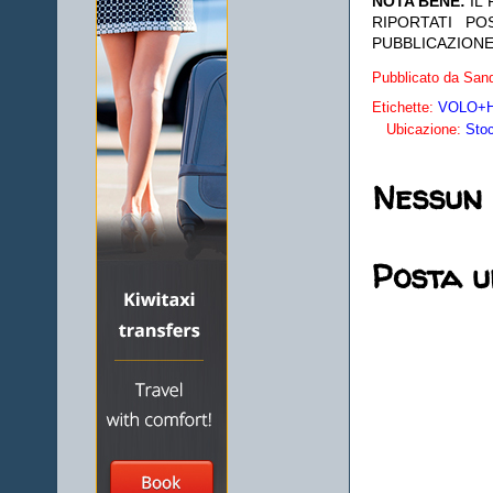
NOTA BENE:
IL
RIPORTATI P
PUBBLICAZIONE
Pubblicato da
Sand
Etichette:
VOLO+HO
Ubicazione:
Sto
Nessun
Posta 