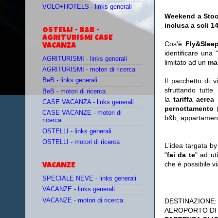
VOLO+HOTELS - links generali
Weekend a Stocc
inclusa a soli 1
OSTELLI - B&B -
AGRITURISMI CASE
Cos'è
Fly&Slee
VACANZA
identificare una 
AGRITURISMI - links generali
limitato ad un
ma
AGRITURISMI - motori di ricerca
Il pacchetto di 
BeB - links generali
sfruttando tutte 
BeB - motori di ricerca
la
tariffa aerea
CASE VACANZA - links generali
pernottamento
(
CASE VACANZE - motori di
b&b, appartament
ricerca
OSTELLI - links generali
OSTELLI - motori di ricerca
L'idea targata b
"
fai da te
" ad ut
che è possibile 
VACANZE
SPECIALE NEVE - links generali
VACANZE - links generali
VACANZE - motori di ricerca
DESTINAZIONE
AEROPORTO DI