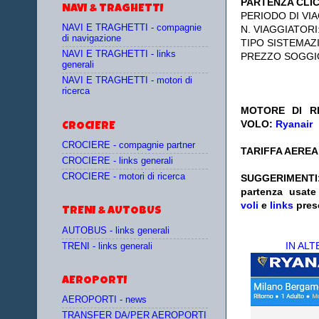
PARTENZA CLI
NAVI & TRAGHETTI
PERIODO DI VIA
NAVI E TRAGHETTI - compagnie
N. VIAGGIATORI
di navigazione
TIPO SISTEMAZ
NAVI E TRAGHETTI - links
PREZZO SOGGI
generali
NAVI E TRAGHETTI - motori di
ricerca
MOTORE DI RI
VOLO:
Ryanair
CROCIERE
CROCIERE - compagnie partner
TARIFFA AEREA:
CROCIERE - links generali
CROCIERE - motori di ricerca
SUGGERIMENTI
partenza
usat
voli
e
links
pres
TRENI & AUTOBUS
AUTOBUS - links generali
IN AL
TRENI - links generali
AEROPORTI
AEROPORTI - news
TRANSFER DA/PER AEROPORTI