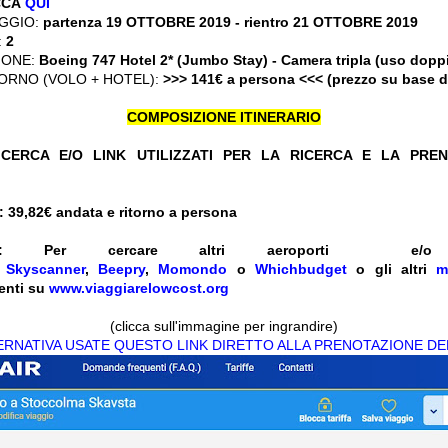
CCA
QUI
GGIO:
partenza 19 OTTOBRE 2019
- rientro 21 OTTOBRE 2019
:
2
IONE:
Boeing 747 Hotel 2* (Jumbo Stay) - Camera tripla (uso dopp
ORNO (VOLO + HOTEL):
>>> 141€ a persona <<< (prezzo su base 
COMPOSIZIONE ITINERARIO
CERCA E/O LINK UTILIZZATI PER LA RICERCA E LA PRE
 39,82€
andata e ritorno a persona
:
Per cercare altri aeroporti e
e
Skyscanner
,
Beepry
,
Momondo
o
Whichbudget
o gli altri
m
enti su
www.viaggiarelowcost.org
(clicca sull'immagine per ingrandire)
TERNATIVA USATE QUESTO LINK DIRETTO ALLA PRENOTAZIONE DE