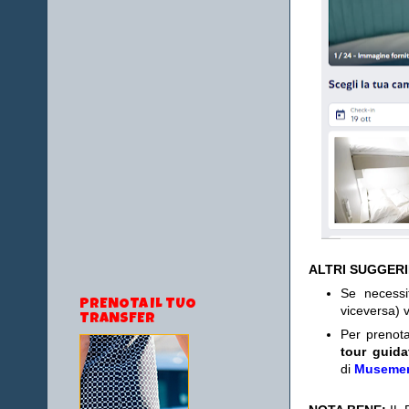
ALTRI SUGGER
Se necess
PRENOTA IL TUO
viceversa) v
TRANSFER
Per prenot
tour guida
di
Museme