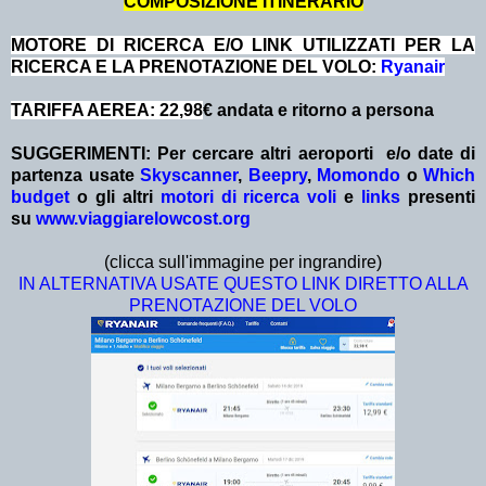
COMPOSIZIONE ITINERARIO
MOTORE DI RICERCA E/O LINK UTILIZZATI PER LA
RICERCA E LA PRENOTAZIONE DEL VOLO:
Ryanair
TARIFFA AEREA: 22,98
€ andata e ritorno a persona
SUGGERIMENTI:
Per cercare altri aeroporti e/o date
di
partenza
usate
Skyscanner
,
Beepry
,
Momondo
o
Which
budget
o gli altri
motori di ricerca voli
e
links
presenti
su
www.viaggiarelowcost.org
(clicca sull'immagine per ingrandire)
IN ALTERNATIVA USATE QUESTO LINK DIRETTO ALLA
PRENOTAZIONE DEL VOLO