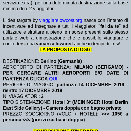
servizio extra)
per una determinata destinazione sulla base
minima di n. 2 viaggiatori.
L'idea targata by
viaggiarelowcost.org
nasce con l'intento di
incentivare ed insegnare a tutti i viaggiatori "
fai da te
" ad
utilizzare e sfruttare a pieno le risorse presenti sullo stesso
portale web a dimostrazione che è possibile viaggiare e
concedersi una
vacanza lowcost
anche in tempi di crisi!
LA PROPOSTA DI OGGI
DESTINAZIONE:
Berlino (Germania)
AEROPORTO DI PARTENZA:
MILANO (BERGAMO) -
PER CERCARE ALTRI AEROPORTI E/O DATE DI
PARTENZA CLICCA
QUI
PERIODO DI VIAGGIO:
partenza 14 DICEMBRE 2019
-
rientro 17 DICEMBRE 2019
N. VIAGGIATORI:
2
TIPO SISTEMAZIONE:
Hotel 3* (MEININGER Hotel Berlin
East Side Gallery) - Camera doppia con bagno privato
PREZZO SOGGIORNO (VOLO + HOTEL):
>>> 105€ a
persona <<< (prezzo su base doppia)