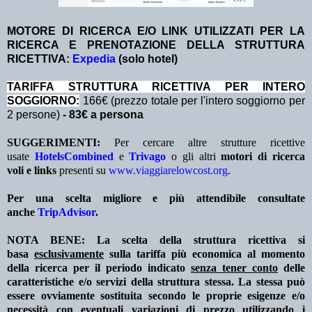
MOTORE DI RICERCA E/O LINK UTILIZZATI PER LA
RICERCA E PRENOTAZIONE DELLA STRUTTURA
RICETTIVA:
Expedia
(solo hotel)
TA
RIFFA STRUTTURA RICETTIVA PER INTERO
SOGGIORNO:
166€ (prezzo totale per l'intero soggiorno per
2 persone)
- 83€ a persona
SUGGERIMENTI:
Per cercare altre strutture ricettive
usate
HotelsCombined
e
Trivago
o gli altri
motori di ricerca
voli e links
presenti su
www.viaggiarelowcost.org
.
Per una scelta migliore e più attendibile consultate
anche
TripAdvisor
.
NOTA BENE: La scelta della struttura ricettiva si
basa
esclusivamente
sulla tariffa più economica al momento
della ricerca per il periodo indicato
senza tener conto
delle
caratteristiche e/o servizi della struttura stessa. La stessa può
essere ovviamente sostituita secondo le proprie esigenze e/o
necessità con eventuali variazioni di prezzo utilizzando i