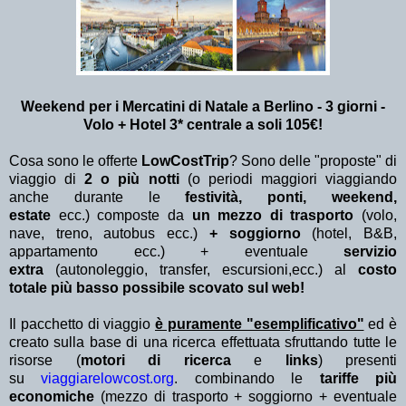
Weekend per i Mercatini di Natale a Berlino - 3 giorni -
Volo + Hotel 3* centrale a soli 105€!
Cosa sono le offerte
LowCostTrip
? Sono delle "proposte" di
viaggio di
2 o più notti
(o periodi maggiori viaggiando
anche durante le
festività, ponti, weekend,
estate
ecc.)
composte da
un mezzo di trasporto
(volo,
nave, treno, autobus ecc.)
+ soggiorno
(hotel, B&B,
appartamento ecc.) + eventuale
servizio
extra
(autonoleggio, transfer, escursioni,ecc.) al
costo
totale più basso possibile scovato sul web!
Il pacchetto di viaggio
è puramente "esemplificativo"
ed è
creato sulla base di una ricerca effettuata sfruttando tutte le
risorse (
motori di ricerca
e
links
) presenti
su
viaggiarelowcost.org
. combinando le
tariffe più
economiche
(mezzo di trasporto + soggiorno + eventuale