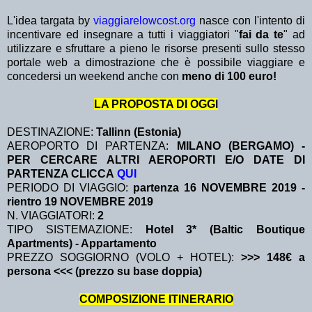
L'idea targata by
viaggiarelowcost.org
nasce con l'intento di
incentivare ed insegnare a tutti i viaggiatori "
fai da te
" ad
utilizzare e sfruttare a pieno le risorse presenti sullo stesso
portale web a dimostrazione che è possibile viaggiare e
concedersi un weekend anche con
meno di 100 euro!
LA PROPOSTA DI OGGI
DESTINAZIONE:
Tallinn (Estonia)
AEROPORTO DI PARTENZA:
MILANO (BERGAMO) -
PER CERCARE ALTRI AEROPORTI E/O DATE DI
PARTENZA CLICCA
QUI
PERIODO DI VIAGGIO:
partenza 16 NOVEMBRE 2019
-
rientro 19 NOVEMBRE 2019
N. VIAGGIATORI:
2
TIPO SISTEMAZIONE:
Hotel 3* (Baltic Boutique
Apartments) - Appartamento
PREZZO SOGGIORNO (VOLO + HOTEL):
>>> 148€ a
persona <<< (prezzo su base doppia)
COMPOSIZIONE ITINERARIO