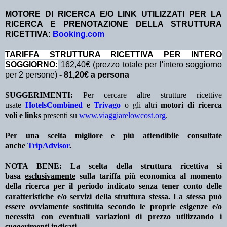
MOTORE DI RICERCA E/O LINK UTILIZZATI PER LA
RICERCA E PRENOTAZIONE DELLA STRUTTURA
RICETTIVA:
Booking.com
TA
RIFFA STRUTTURA RICETTIVA PER INTERO
SOGGIORNO:
162,40€ (prezzo totale per l'intero soggiorno
per 2 persone)
- 81,20€ a persona
SUGGERIMENTI:
Per cercare altre strutture ricettive
usate
HotelsCombined
e
Trivago
o gli altri
motori di ricerca
voli e links
presenti su
www.viaggiarelowcost.org
.
Per una scelta migliore e più attendibile consultate
anche
TripAdvisor
.
NOTA BENE: La scelta della struttura ricettiva si
basa
esclusivamente
sulla tariffa più economica al momento
della ricerca per il periodo indicato
senza tener conto
delle
caratteristiche e/o servizi della struttura stessa. La stessa può
essere ovviamente sostituita secondo le proprie esigenze e/o
necessità con eventuali variazioni di prezzo utilizzando i
suggerimenti indicati.