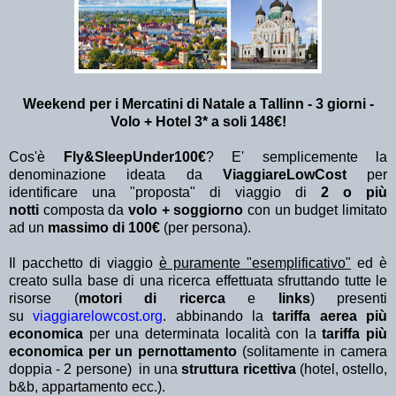
Weekend per i Mercatini di Natale a Tallinn - 3 giorni -
Volo + Hotel 3* a soli 148€!
Cos'è
Fly&SleepUnder100€
? E' semplicemente la
denominazione ideata da
ViaggiareLowCost
per
identificare una "proposta" di viaggio di
2 o più
notti
composta da
volo + soggiorno
con un budget limitato
ad un
massimo di 100€
(per persona).
Il pacchetto di viaggio
è puramente "esemplificativo"
ed è
creato sulla base di una ricerca effettuata sfruttando tutte le
risorse (
motori di ricerca
e
links
) presenti
su
viaggiarelowcost.org
. abbinando la
tariffa aerea più
economica
per una determinata località con la
tariffa più
economica per un pernottamento
(solitamente in camera
doppia - 2 persone) in una
struttura ricettiva
(hotel, ostello,
b&b, appartamento ecc.).