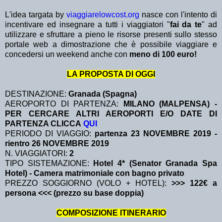
L'idea targata by
viaggiarelowcost.org
nasce con l'intento di
incentivare ed insegnare a tutti i viaggiatori "
fai da te
" ad
utilizzare e sfruttare a pieno le risorse presenti sullo stesso
portale web a dimostrazione che è possibile viaggiare e
concedersi un weekend anche con
meno di 100 euro!
LA PROPOSTA DI OGGI
DESTINAZIONE:
Granada (Spagna)
AEROPORTO DI PARTENZA:
MILANO (MALPENSA) -
PER CERCARE ALTRI AEROPORTI E/O DATE DI
PARTENZA CLICCA
QUI
PERIODO DI VIAGGIO:
partenza 23 NOVEMBRE 2019
-
rientro 26 NOVEMBRE 2019
N. VIAGGIATORI:
2
TIPO SISTEMAZIONE:
Hotel 4* (Senator Granada Spa
Hotel) - Camera matrimoniale con bagno privato
PREZZO SOGGIORNO (VOLO + HOTEL):
>>> 122€ a
persona <<< (prezzo su base doppia)
COMPOSIZIONE ITINERARIO