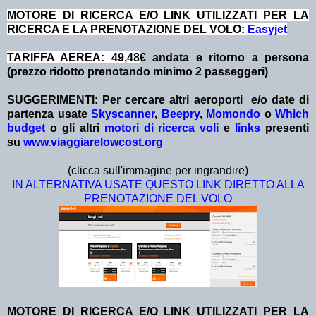
MOTORE DI RICERCA E/O LINK UTILIZZATI PER LA
RICERCA E LA PRENOTAZIONE DEL VOLO:
Easyjet
TARIFFA AEREA: 49,48
€ andata e ritorno a persona
(prezzo ridotto prenotando minimo 2 passeggeri)
SUGGERIMENTI:
Per cercare altri aeroporti e/o date
di
partenza
usate
Skyscanner
,
Beepry
,
Momondo
o
Which
budget
o gli altri
motori di ricerca voli
e
links
presenti
su
www.viaggiarelowcost.org
(clicca sull'immagine per ingrandire)
IN ALTERNATIVA USATE QUESTO LINK DIRETTO ALLA
PRENOTAZIONE DEL VOLO
MOTORE DI RICERCA E/O LINK UTILIZZATI PER LA