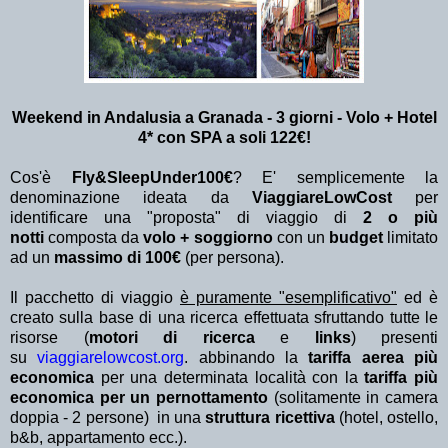
Weekend in Andalusia a Granada - 3 giorni - Volo + Hotel
4* con SPA a soli 122€!
Cos'è
Fly&SleepUnder100€
? E' semplicemente la
denominazione ideata da
ViaggiareLowCost
per
identificare una "proposta" di viaggio di
2 o più
notti
composta da
volo + soggiorno
con un
budget
limitato
ad un
massimo di 100€
(per persona).
Il pacchetto di viaggio
è puramente "esemplificativo"
ed è
creato sulla base di una ricerca effettuata sfruttando tutte le
risorse (
motori di ricerca
e
links
) presenti
su
viaggiarelowcost.org
. abbinando la
tariffa aerea più
economica
per una determinata località con la
tariffa più
economica per un pernottamento
(solitamente in camera
doppia - 2 persone) in una
struttura ricettiva
(hotel, ostello,
b&b, appartamento ecc.).