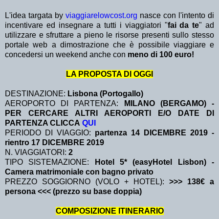
L'idea targata by
viaggiarelowcost.org
nasce con l'intento di
incentivare ed insegnare a tutti i viaggiatori "
fai da te
" ad
utilizzare e sfruttare a pieno le risorse presenti sullo stesso
portale web a dimostrazione che è possibile viaggiare e
concedersi un weekend anche con
meno di 100 euro!
LA PROPOSTA DI OGGI
DESTINAZIONE:
Lisbona (Portogallo)
AEROPORTO DI PARTENZA:
MILANO (BERGAMO) -
PER CERCARE ALTRI AEROPORTI E/O DATE DI
PARTENZA CLICCA
QUI
PERIODO DI VIAGGIO:
partenza 14 DICEMBRE 2019
-
rientro 17 DICEMBRE 2019
N. VIAGGIATORI:
2
TIPO SISTEMAZIONE:
Hotel 5* (easyHotel Lisbon) -
Camera matrimoniale con bagno privato
PREZZO SOGGIORNO (VOLO + HOTEL):
>>> 138€ a
persona <<< (prezzo su base doppia)
COMPOSIZIONE ITINERARIO