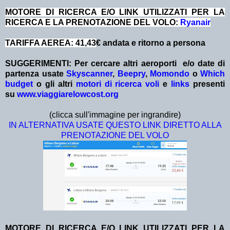
MOTORE DI RICERCA E/O LINK UTILIZZATI PER LA
RICERCA E LA PRENOTAZIONE DEL VOLO:
Ryanair
TARIFFA AEREA: 41,43
€ andata e ritorno a persona
SUGGERIMENTI: Per cercare altri aeroporti e/o date
di
partenza
usate
Skyscanner
,
Beepry
,
Momondo
o
Which
budget
o gli altri
motori di ricerca voli
e
links
presenti
su
www.viaggiarelowcost.org
(clicca sull'immagine per ingrandire)
IN ALTERNATIVA USATE QUESTO LINK DIRETTO ALLA
PRENOTAZIONE DEL VOLO
MOTORE DI RICERCA E/O LINK UTILIZZATI PER LA