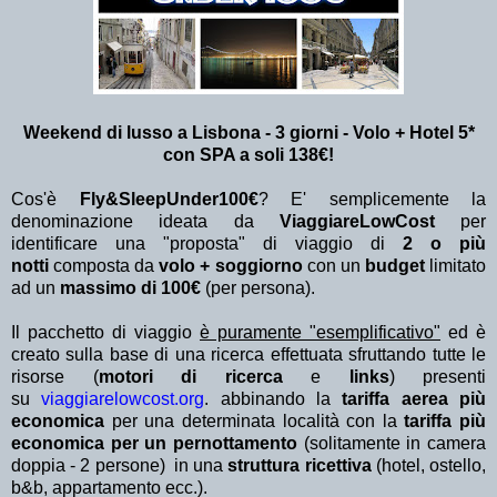
Weekend di lusso a Lisbona - 3 giorni - Volo + Hotel 5*
con SPA a soli 138€!
Cos'è
Fly&SleepUnder100€
? E' semplicemente la
denominazione ideata da
ViaggiareLowCost
per
identificare una "proposta" di viaggio di
2 o più
notti
composta da
volo + soggiorno
con un
budget
limitato
ad un
massimo di 100€
(per persona).
Il pacchetto di viaggio
è puramente "esemplificativo"
ed è
creato sulla base di una ricerca effettuata sfruttando tutte le
risorse (
motori di ricerca
e
links
) presenti
su
viaggiarelowcost.org
. abbinando la
tariffa aerea più
economica
per una determinata località con la
tariffa più
economica per un pernottamento
(solitamente in camera
doppia - 2 persone) in una
struttura ricettiva
(hotel, ostello,
b&b, appartamento ecc.).